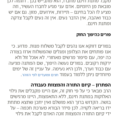
מקבל מתנת חינם מחברו, הוא מתבייש בכך. דוגמה לכך
מובאת מן היומיום. אדם עני מגיע לחברו העשיר, וזה
מציע לו הכל בחינם – תיירות, אירועים, מזון. גם אם יש
כבוד ואהבה, אין הדבר נעים. אין זה נעים לקבל צדקה
ומתנת חינם.
פורים כהיפוך החוק
בפורים דווקא אנו נהנים לקבל משלוח מנות. מדוע. כי
אנו פותחים את הצלופן ומגלים שהמשלוח ארוז בצורה
כה יפה, עם סיפור מרשים מאחורי. לא אוכל זול ולא
ירקות רקובים. בפורים נעשה היפוך, שם המתנה מגיעה
עם כבוד וערך, ולכן היא נעימה. על עניין זה של ימים
מיוחדים ניתן ללמוד בעמוד
.
חגים ומועדים לפי הזוהר
הפתרון – קיום התורה והמצוות כעבודה
הרב מבאר כי על פי חוק זה, אם היינו מקבלים את גילוי
האלוקות במתנת חינם, ללא התאמצות, היינו מרגישים
בושה. הקדוש ברוך הוא מושלם ואין יתכן שתצא מתחת
ידו בריאה לקויה. לכן סידר הבורא מערכת חכמה – על
ידי קיום התורה והמצוות זוכה האדם לקבל את גילוי