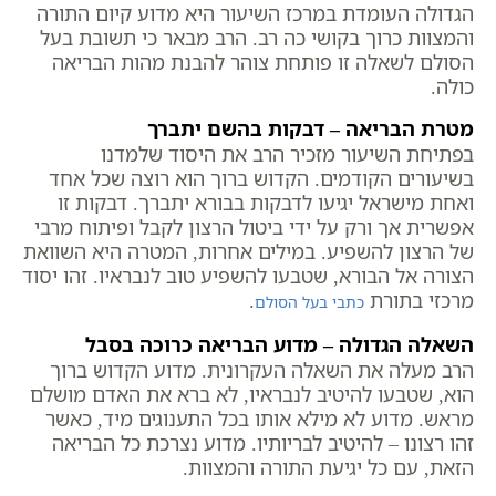
הגדולה העומדת במרכז השיעור היא מדוע קיום התורה
והמצוות כרוך בקושי כה רב. הרב מבאר כי תשובת בעל
הסולם לשאלה זו פותחת צוהר להבנת מהות הבריאה
כולה.
מטרת הבריאה – דבקות בהשם יתברך
בפתיחת השיעור מזכיר הרב את היסוד שלמדנו
בשיעורים הקודמים. הקדוש ברוך הוא רוצה שכל אחד
ואחת מישראל יגיעו לדבקות בבורא יתברך. דבקות זו
אפשרית אך ורק על ידי ביטול הרצון לקבל ופיתוח מרבי
של הרצון להשפיע. במילים אחרות, המטרה היא השוואת
הצורה אל הבורא, שטבעו להשפיע טוב לנבראיו. זהו יסוד
מרכזי בתורת
.
כתבי בעל הסולם
השאלה הגדולה – מדוע הבריאה כרוכה בסבל
הרב מעלה את השאלה העקרונית. מדוע הקדוש ברוך
הוא, שטבעו להיטיב לנבראיו, לא ברא את האדם מושלם
מראש. מדוע לא מילא אותו בכל התענוגים מיד, כאשר
זהו רצונו – להיטיב לבריותיו. מדוע נצרכת כל הבריאה
הזאת, עם כל יגיעת התורה והמצוות.