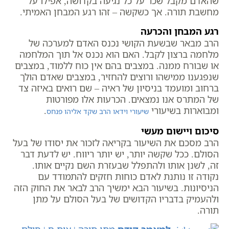
שהאדם מקבל שכר על כל נגיעה בקדושה, אפילו על
מחשבת תורה. אך כשקשה – זהו רגע המבחן האמיתי.
רגע המבחן והכרעה
הרב מבאר שבשעת הקושי נכנס האדם למערכה של
מלחמה ברצון לקבל. האם הוא נכנס אל תוך המלחמה
או שבורח ממנה. במצבים בהם אין כוח ללמוד, במצבים
שנפגענו ממישהו ורוצים להחזיר, במצבים שאדם הולך
ברחוב ומועמד בניסיון של ראיה – שם רואים באיזה צד
של המתרס אנו נמצאים. הכרעות אלו מפורטות
ומבוארות בשיעורי
.
שיעורי וידאו הרב שקד אליהו פנחס
סיכום ויישום מעשי
הרב מסכם את השיעור בקריאה לזכור את יסודו של בעל
הסולם. ככל שקשה יותר, יש יותר ריווח. יש לדעת דבר
זה, לשנן אותו ולהתפלל שבעזרת השם נקיים אותו.
נקודה זו נותנת לאדם כוחות חזקים להתמודד עם
הניסיונות. בשיעור הבא ימשיך הרב לבאר את החוק הזה
ולהעמיק בדבריו הקדושים של בעל הסולם על מתן
תורה.