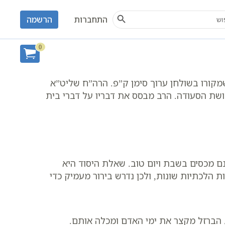
Search Button
S
התחברות
הרשמה
 האוכל
0
שמקורו בשולחן ערוך סימן ק”פ. הרה”ח שליט”א
דושת הסעודה. הרב מבסס את דבריו על דברי בית
ם מכסים בשבת ויום טוב. שאלת היסוד היא
ת הלכתיות שונות, ולכן נדרש בירור מעמיק כדי
 הברזל מקצר את ימי האדם ומכלה אותם.