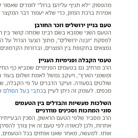
מהפסוק “לא תניף עליהם ברזל” לומדים שאסור ל
אמירת ברכת המזון, כדי שלא יעמוד דבר המקצר חי
טעם בניין ירושלים וזכר החורבן
הטעם השני שמובא בשם רבינו שמחה קושר בין הס
לפסקת “ובנה ירושלים”, מתוך הצער הגדול על החור
נמצאים בתקופת בין המצרים, ובדורות הקדמונים 
טעמי הקבלה ופנימיות העניין
הרב מרחיב גם בטעמים הפנימיים שמביא כף החיי
ומשמני הארץ”, ויעקב נמשל לאמת ושלום בעוד ה
שולטים בסעודה. ועיקר הדברים על פי הקבלה, שמ
מכסים. לעומק זה ניתן לעיין ב
כתבי בעל הסולם
שב
השלכות מעשיות והבדלים בין הטעמים
סוגי המתכות וסכינים מודרניים
הרב מסביר שלפי הטעם הראשון, הסכין הבעייתית 
אחרות, ולכן לכאורה לפי טעם זה אין צורך להסירן
אותו. למעשה, מאחר שאנו אוחזים בכל הטעמים, י