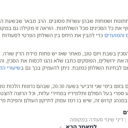
חתונות ושמחות שבהן עשרות מסובים. הרב מבאר שבשעת הד
סוף את כל הסכינים מכל השולחנות. הוראה זו מקילה גם במק
ם והמועדים
כדי להבין את היחס בין השולחן הפרטי לסעודות ה
סכין בשבת ויום טוב, מאחר שאז יש פחות מידת הדין שורה. 
 את ירושלים, הפוסקים כתבו שלא נהגו לכסות את הסכין, והמ
 לבחינת השולחן כמזבח. ניתן להעמיק בכך גם ב
שיעורי הק
הרב מזמין את הציבור להצטרף לשיעוריו השבועיים בזום
 ספרי בעל הסולם ותלמידיו במחירי עלות, וכל הרוצה להצט
מנהג קדוש זה, שיש בו רמז עמוק לתיקון העולם והפיכת מי
ם
 דיני שינוי סעודה במקומה
למאמר הבא