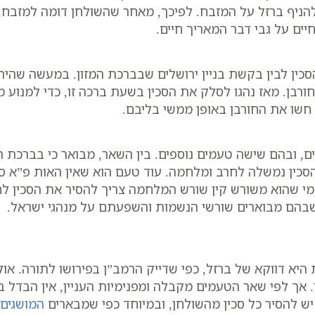
הניף ברזל על המזבח. לפיכך, מאחר שהשולחן דומה למזבח, 
ים על גבי דבר המאריך חיים.
כין לבין בקשת בניין ירושלים שבברכת המזון. במעשה שהיה
בן. מאז נהגו לסלק את הסכין בשעת ברכה זו, כדי למנוע מכש
חשו את החורבן באופן ממשי בליבם.
ם, ובהם שישה טעמים נוספים. בין השאר, מבואר כי בברכת 
סכין נמשלה לחרב ומלחמה. עוד טעם הוא שאין האות פ”א סו
י שהוא משורש קין שורש המלחמה צריך להסיר את הסכין לחל
הם מבוארים שורשי הנשמות והשפעתם על מנהגי ישראל.
היא דווקא של ברזל, כפי שדייק הרמב”ן בפירושו לתורה. או
. אך לפי שאר הטעמים מקבלה ומפנימיות העניין, אין הבדל בי
ש להסיר כל סכין מהשולחן, ובמיוחד כפי שמבארים
המושגים 