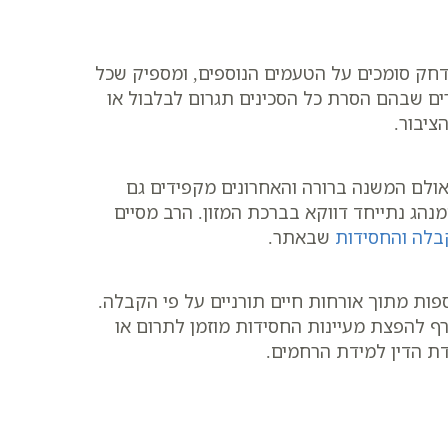
חק סומכים על הטעמים הנוספים, ומספיק שכל
רים שבהם הסרת כל הסכינים תגרום לבלבול או
ציבור.
אולם המשנה ברורה והאחרונים מקפידים גם
נהג נתייחד דווקא בברכת המזון. הרב מסיים
בלה והחסידות
שבאתר.
 בימי שני ורביעי בשעה 20:30, שבהם נדונות הלכות נוספות מתוך אורחות חיים תורניים על פי הקבלה.
רף להפצת מעיינות החסידות מוזמן לתרום או
דת הדין למידת הרחמים.