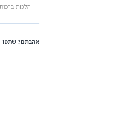
הלכות ברכות 
אהבתם? שתפו