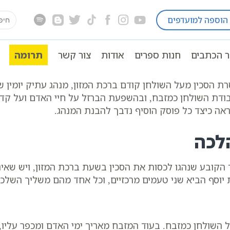
earch
הוספה למועדפים
ה
הלכות ברכות
הלכות ברכות | מנהגי הסכין בשולחן
for:
ר הכתבים
חנות ספרים
אודות
צור קשר
תרומה
ת הסכין מעל השולחן קודם ברכת המזון, מנהג עתיק יומין 
 בעבודת השולחן כמזבח, ובהשפעת הברזל על חיי האדם ועל ק
מראה כיצד כל פוסק הוסיף נדבך להבנת המנהג.
לכה
הקובע שנהגו לכסות את הסכין בשעת ברכת המזון, ויש שאינ
ת יוסף הביא שני טעמים מרכזיים, וכל אחד מהם משליך השלכו
 השולחן כמזבח. בעוד המזבח מאריך ימי האדם ומכפר עליו,