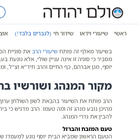
Ski
t
עמוד ראשי
שיעורי וידאו
שיעורי הלכ
conten
הלכות ברכות | מנהגי הסכין בשולחן האוכל
ראשי
שיעורי וידאו
שידור חי
(לגברים בלבד!)
אוצ
בשיעור מאלף זה פותח
שיעורי הרב
את סוגיית הסר
מסביר כי סוגיה זו אינה עניין שולי, אלא נוגעת
יוסף, מגן אברהם, כף החיים והרב חיד”א זצ”ל, ו
מקור המנהג ושורשיו בה
הרב פותח את השיעור בהבאת לשון השולחן ערוך 
מהיכן נובע מנהג זה ומה טעמו. הרב מדגיש כי בי
להבין את גדרי המנהג.
טעם המזבח והברזל
הטעם הראשון שמביא הבית יוסף נוגע למעמדו של