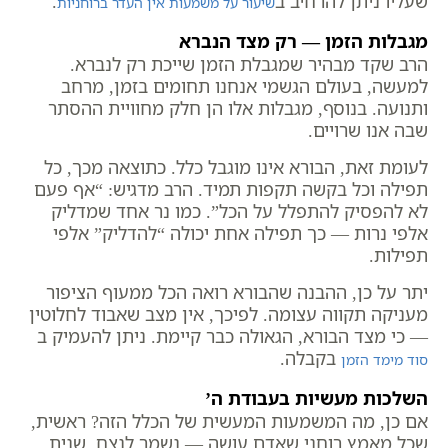
שעליו ניתן להרחיב ב
.
שיעור על משמעות אין העדר ברוחניות
מגבלות הזמן — רק מצד הנברא
הרב שקד מבהיר שמגבלת הזמן שייכת רק לנברא.
למעשה, בעולם הגשמי אנחנו תחומים בזמן, מרחב
ותנועה. בנוסף, מגבלות אלו הן חלק מחוויית ההסתר
שבה אנו שרויים.
לעומת זאת, הבורא אינו מוגבל כלל. כתוצאה מכך, כל
תפילה וכל בקשה תקפות תמיד. הרב מדגיש: “אף פעם
לא להפסיק להתפלל על הכל”. כמו נר אחד שמדליק
אלפי נרות — כך תפילה אחת יכולה “להדליק” אלפי
תפילות.
יתר על כן, ההבנה שהבורא רואה הכל ממעוף הציפור
מעניקה תקווה עצומה. לפיכך, אין מצב שאבוד לחלוטין
— כי מצד הבורא, הגאולה כבר קיימת. ניתן להעמיק ב
בקבלה.
סוד מימד הזמן
השלכות מעשיות בעבודת ה’
אם כן, מה המשמעות המעשית של הכלל הזה? ראשית,
שכל מאמץ רוחני שאדם עושה — נשמר לנצח. שנית,