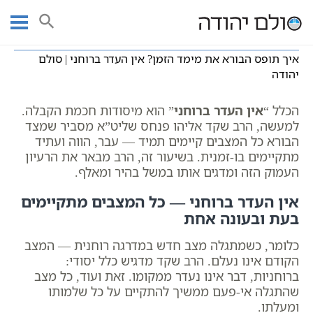
Ski
שיעורי וידאו
מושגים בקבלה
עמוד ראשי
t
איך תופס הבורא את מימד הזמן? אין העדר ברוחני | סולם יהודה
conten
איך תופס הבורא את מימד הזמן? אין העדר ברוחני | סולם
יהודה
הכלל “
אין העדר ברוחני
” הוא מיסודות חכמת הקבלה.
למעשה, הרב שקד אליהו פנחס שליט”א מסביר שמצד
הבורא כל המצבים קיימים תמיד — עבר, הווה ועתיד
מתקיימים בו-זמנית. בשיעור זה, הרב מבאר את הרעיון
העמוק הזה ומדגים אותו במשל בהיר ומאלף.
אין העדר ברוחני — כל המצבים מתקיימים
בעת ובעונה אחת
כלומר, כשמתגלה מצב חדש במדרגה רוחנית — המצב
הקודם אינו נעלם. הרב שקד מדגיש כלל יסודי:
ברוחניות, דבר אינו נעדר ממקומו. זאת ועוד, כל מצב
שהתגלה אי-פעם ממשיך להתקיים על כל שלמותו
ומעלתו.