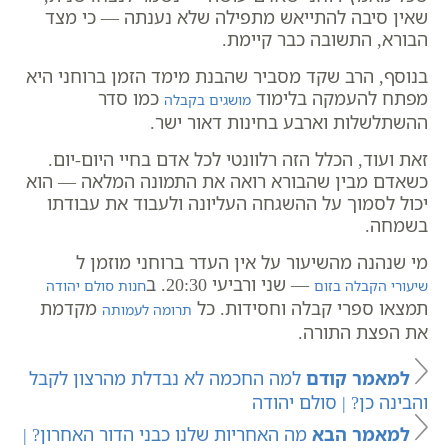
שאין סיבה להתייאש מתפילה שלא נענתה — כי מצד
הבורא, התשובה כבר קיימת.
בנוסף, הרב שקד מסביר שהבנת מימד הזמן ברוחני היא
מפתח להעמקה בלימוד
כמו סדר
מושגים בקבלה
ההשתלשלות וארבע בחינות דאור ישר.
זאת ועוד, הכלל הזה רלוונטי לכל אדם בחיי היום-יום.
כשאדם מבין שהבורא רואה את התמונה המלאה — הוא
יכול לסמוך על ההשגחה העליונה ולעבוד את עבודתו
בשמחה.
מי שנהנה מהשיעור על אין העדר ברוחני מוזמן ל
— שני ורביעי 20:30. ב
שיעורי הקבלה בזום
חנות סולם יהודה
תמצאו ספרי קבלה וחסידות. כל
מקדמת
תרומה לעמותה
את הפצת התורה.
למאמר קודם
למה החכמה לא נבדלת מהרצון לקבל
והבינה כן? | סולם יהודה
למאמר הבא
מה האחריות שלנו כבני הדור האחרון? |