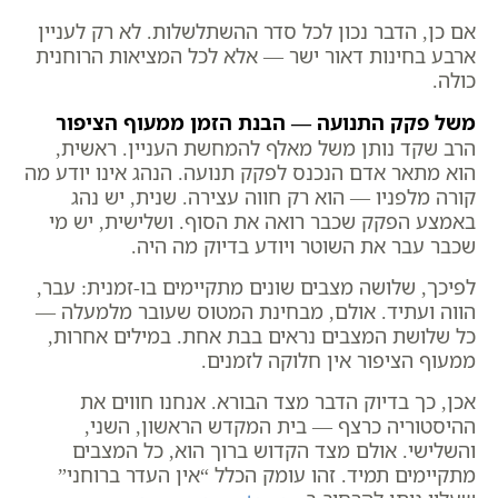
אם כן, הדבר נכון לכל סדר ההשתלשלות. לא רק לעניין
ארבע בחינות דאור ישר — אלא לכל המציאות הרוחנית
כולה.
משל פקק התנועה — הבנת הזמן ממעוף הציפור
הרב שקד נותן משל מאלף להמחשת העניין. ראשית,
הוא מתאר אדם הנכנס לפקק תנועה. הנהג אינו יודע מה
קורה מלפניו — הוא רק חווה עצירה. שנית, יש נהג
באמצע הפקק שכבר רואה את הסוף. ושלישית, יש מי
שכבר עבר את השוטר ויודע בדיוק מה היה.
לפיכך, שלושה מצבים שונים מתקיימים בו-זמנית: עבר,
הווה ועתיד. אולם, מבחינת המטוס שעובר מלמעלה —
כל שלושת המצבים נראים בבת אחת. במילים אחרות,
ממעוף הציפור אין חלוקה לזמנים.
אכן, כך בדיוק הדבר מצד הבורא. אנחנו חווים את
ההיסטוריה כרצף — בית המקדש הראשון, השני,
והשלישי. אולם מצד הקדוש ברוך הוא, כל המצבים
מתקיימים תמיד. זהו עומק הכלל “אין העדר ברוחני”