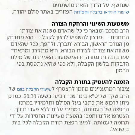
שנחשף. על הדרך הזאת מושתתים
הפזורים באתר סולם יהודה.
שיעורי הווידאו בקבלה וחסידות
משמעות השינוי והרחקת הצורה
הרב מסכם ומבאר כי כל שהאדם משנה את צורתו
הרוחנית — מרצון להשפיע לרצון לקבל — הוא מתרחק
מן הגורם הראשון, הבורא יתברך. ולהפך, ככל שהאדם
משווה את צורתו לצורת הבורא, הוא מתקרב ומתאחד
עמו בדבקות גמורה. זו המשמעות האמיתית של מילת
הדבקות בלשון הקבלה, ולא כפי שהיא נתפסת בפי
ההמון.
הזמנה להעמיק בתורת הקבלה
ציבור המתעניינים מוזמן להצטרף ל
של
שיעורי הקבלה בזום
הרב שקד שליט”א בימי שני ורביעי בשעה 20:30. כמו כן
ניתן לרכוש את כתבי בעל הסולם ותלמידיו במרכז
ההפצה של העמותה, במחירי עלות ללא פערי תיווך.
הצטרפו אלינו ותמכו בהפצת מעיינות החסידות על ידי
תרומה לעמותה, למען הפצת תורת הקבלה לכל בית
בישראל.