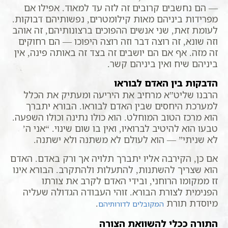
— הם נחשבים קרובים זה לזה עד למאוד. אפילו אם
מפרידות ביניהם מאות קילומטרים, נפשותיהם דבוקות.
לעומת זאת, שני אנשים ההפוכים ברצונותיהם, זה אוהב
וזה שונא, זה רוצה דבר וזה רוצה היפוכו — הם רחוקים
זה מזה. אף אם הם יושבים זה בצד זה באותה פינה, אין
ביניהם שיח ואין ביניהם קשר.
הדבקות בין האדם לבוראו
הרבנו שליט”א מרחיב את היריעה ומעתיק את הכלל
למערכת היחסים שבין האדם לבוראו. הבורא יתברך
הוא מרכז הטוב המוחלט. הוא כולו נתינה וכולו השפעה.
טבעו הוא להיטיב לברואיו, ואין בו שום שינוי. “אני ה’
לא שניתי” — הוא לעולם לא משתנה ולא ישתנה.
אם כן, הקירבה אליו יתברך תלויה אך ורק באדם. האדם
הוא שצריך להשתנות, להתעלות ולהתקרב. הבורא אינו
זז ממקומו הרוחני, ובידי האדם לקרב את צורתו
הפנימית לצורת הבורא. זוהי העבודה הגדולה שעליה
מיוסדת תורת
.
המקובלים לדורותיהם
התורה ככלי להשוואת הצורה