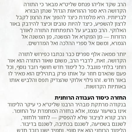
הרב שקד אליהו פנחס שליט”א מבאר כי התורה
הקדושה היא ספר ההוראות הגדול שנתן הבורא
לבריותיו. היא מלמדת כיצד להפוך את הרצון לקבל
לרצון להשפיע, כיצד להיות טובים וכיצד להידבק באור
האלוקי. הרב מצביע על התפתחות התורה לאורך
הדורות — מן המקרא אל המשנה, מן המשנה אל
הגמרא, ומשם אל ספרי ההלכה ואל המדרשים.
יותר ממאה אלף ספרים כבר נכתבו כפירוש לתורה
הקדושה. זאת, לדברי הרב, משום שאור התורה הוא אור
רוחני בלתי מוגבל. כל לימוד חדש חושף רובד נוסף, וכל
פעם שהאדם חוזר על אותו פרק בתהילים הוא מאיר לו
באור חדש. זהו גילוי אלוקי שהצדיק תפס והלביש אותו
באותיות הקדושות.
החזרה כיסוד העבודה הרוחנית
בנקודה מרתקת מבהיר הרבנו שליט”א כי עיקר הלימוד
אינו בשיעור עצמו, אלא בחזרה המתמדת על החומר.
הרב קורא לציבור שלא להפסיק — לחזור ולחזור,
לשננם בשמיעה, לשננם בכתיבה, לשננם בדיבור.
הלימוד הרוחני הוא אין סופי, ותמיד ישנו רובד חדש