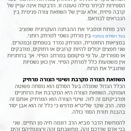
הספירות לבירור מילה טעונה זו. הדבקות אינה עניין של
קרבה פיזית, אלא עניין של השוואת צורה פנימית בין
הנבראים לבוראם.
הרב פותח ומסביר את ההבחנה העקרונית שמציב
בין מרחק גשמי למרחק רוחני.
בעל הסולם בכתביו
במציאות החומרית, המרחק נמדד בטפחים ובמטרים.
שני חפצים יכולים להיות קרובים או רחוקים, מודבקים
או מפורדים, על פי מיקומם במרחב הפיזי. אך ברוחניות
אין משמעות כלל למרחק הפיזי. אין כאן גשמיות
שתגביל את הרוח.
השוואת הצורה מקרבת ושינוי הצורה מרחיק
הכלל הגדול שמגלה בעל הסולם הוא נוסחה פשוטה
ועמוקה. השוואת הצורה היא המקרבת את הרוחניים
ומדביקתם זה לזה. שינוי הצורה הוא המרחיק אותם זה
מזה. הרב שקד שליט”א מדגיש כי כלל זה הוא אבן יסוד
בהבנת תורת הסוד כולה.
להמחשת הדבר מביא הרב דוגמה חיה מן החיים. שני
בני אדם שדרכם זהה, מחשבתם זהה ורצונותיהם זהים