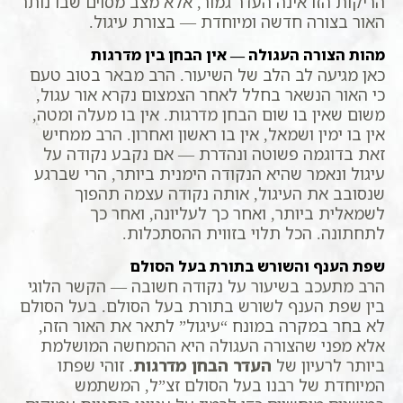
הריקות הזו אינה העדר גמור, אלא מצב מסוים שבו נותר
האור בצורה חדשה ומיוחדת — בצורת עיגול.
מהות הצורה העגולה — אין הבחן בין מדרגות
כאן מגיעה לב הלב של השיעור. הרב מבאר בטוב טעם
כי האור הנשאר בחלל לאחר הצמצום נקרא אור עגול,
משום שאין בו שום הבחן מדרגות. אין בו מעלה ומטה,
אין בו ימין ושמאל, אין בו ראשון ואחרון. הרב ממחיש
זאת בדוגמה פשוטה ונהדרת — אם נקבע נקודה על
עיגול ונאמר שהיא הנקודה הימנית ביותר, הרי שברגע
שנסובב את העיגול, אותה נקודה עצמה תהפוך
לשמאלית ביותר, ואחר כך לעליונה, ואחר כך
לתחתונה. הכל תלוי בזווית ההסתכלות.
שפת הענף והשורש בתורת בעל הסולם
הרב מתעכב בשיעור על נקודה חשובה — הקשר הלוגי
בין שפת הענף לשורש בתורת בעל הסולם. בעל הסולם
לא בחר במקרה במונח “עיגול” לתאר את האור הזה,
אלא מפני שהצורה העגולה היא ההמחשה המושלמת
ביותר לרעיון של
העדר הבחן מדרגות
. זוהי שפתו
המיוחדת של רבנו בעל הסולם זצ”ל, המשתמש