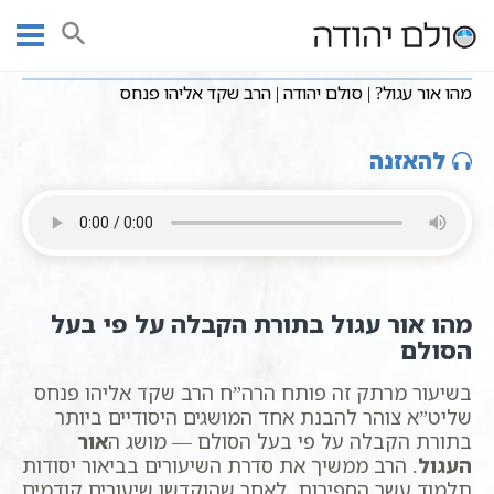
Ski
שיעורי וידאו
מושגים בקבלה
חסידות כללי
עמוד ראשי
t
מהו אור עגול? | סולם יהודה | הרב שקד אליהו פנחס
conten
מהו אור עגול? | סולם יהודה | הרב שקד אליהו פנחס
להאזנה
מהו אור עגול בתורת הקבלה על פי בעל
הסולם
בשיעור מרתק זה פותח הרה”ח הרב שקד אליהו פנחס
שליט”א צוהר להבנת אחד המושגים היסודיים ביותר
בתורת הקבלה על פי בעל הסולם — מושג ה
אור
העגול
. הרב ממשיך את סדרת השיעורים בביאור יסודות
תלמוד עשר הספירות, לאחר שהוקדשו שיעורים קודמים