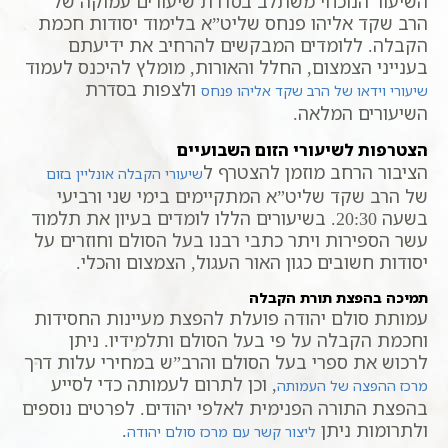
השיעור הנוכחי משתלב בסדרת שיעורים עמוקה של
הרב שקד אליהו פנחס שליט”א בלימוד יסודות חכמת
הקבלה. ללומדים המבקשים להרחיב את ידיעתם
בענייני הצמצום, החלל והאורות, מומלץ להיכנס לעמוד
ולצפות בסדרת
שיעורי וידאו של הרב שקד אליהו פנחס
השיעורים המלאה.
הצטרפות לשיעורי הזום השבועיים
הציבור הרחב מוזמן להצטרף ל
שיעורי הקבלה אונליין בזום
של הרב שקד שליט”א המתקיימים בימי שני ורביעי
בשעה 20:30. בשיעורים הללו לומדים בעיון את תלמוד
עשר הספירות ויתר כתבי רבנו בעל הסולם וחוזרים על
יסודות חשובים כגון האור העגול, הצמצום והכלי.
תמיכה בהפצת תורת הקבלה
עמותת סולם יהודה פועלת להפצת מעיינות החסידות
וחכמת הקבלה על פי בעל הסולם ותלמידיו. ניתן
לרכוש את ספרי בעל הסולם והרב”ש במחירי עלות דרך
, וכן לתרום לעמותה כדי לסייע
מרכז ההפצה של העמותה
בהפצת התורה הפנימית לאלפי יהודים. לפרטים נוספים
ולתרומות ניתן
.
ליצור קשר עם מרכז סולם יהודה