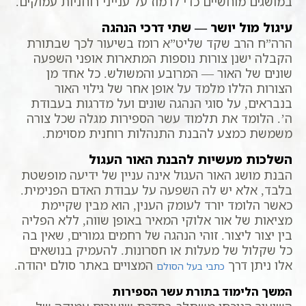
במושגים מוחשיים כדי לרמוז על ענייני רוחניות עמוקים.
עיגול מול יושר — שתי דרכי הנהגה
הרה”ח הרב שקד שליט”א רומז בשיעור לכך שבתורת
הקבלה ישנן צורות נוספות המתארות אופני השפעה
שונים של האור — המרובע והמשולש. כל אחד מן
הצורות הללו מלמד על אופן אחר של גילוי האור
בנבראים, על סוגי הנהגה שונים ועל מדרגות בעבודת
ה’. הלומד את תלמוד עשר הספירות מגלה שכל צורה
משמשת כמצע להבנת התנהלות רוחנית מסוימת.
השלכות מעשיות להבנת האור העגול
הבנת מושג האור העגול אינה עניין של ידיעה מופשטת
בלבד, אלא יש לה השפעה על עבודת האדם הפנימית.
כאשר הלומד יורד לעומק הענין, הוא מבין שקיימת
מציאות של אור אלוקי המאיר באופן שווה, ללא הפליה
בין יצור ליצור. זוהי הנהגה של רחמים גמורים, שאין בה
כל שקלול של מעלות או חסרונות. להעמיק בנושאים
אלו ניתן דרך
המצויים באתר סולם יהודה.
כתבי בעל הסולם
המשך הלימוד בתורת עשר הספירות