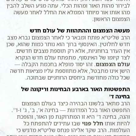
לבירור מהות האור ומהות הכלי. עתה מגיע השלב להבין
מהו אותו אור מיוחד הממלא את החלל לאחר מעשה
הצמצום הראשון.
מעשה הצמצום וההתהוות של עולם חדש
הרב שליט”א פותח ומבאר כי לאחר הצמצום נברא מצב
חדש לחלוטין. האינסוף ברוך הוא נותר כמות שהוא, שכן
אין העדר ברוחניות, אלא רק תוספת מצבים חדשים.
לצד קיומו של האינסוף, מתפתח עולם חדש הנקרא
עולם הצמצום
. זהו יסוד מופלא בחכמת הקבלה —
הישן אינו מתבטל, אלא מתווספת עליו מציאות חדשה
שכל כולה מחודשת ביחסים הרוחניים שבתוכה.
התפשטות האור בארבע הבחינות וריקונה של
בחינה ד’
הרב מתאר בלשונו הבהירה כיצד בעולם הצמצום
התפשט האור בכל המדרגות — בחינה א’, ב’, ג’ ו-ד’.
והנה, בחינה ד’ היא זו המתרוקנת מן האור, והופכת
להיות אותו
חלל פנוי
שבו עתידים להתפתח כל
העולמות. הרב שקד אליהו פנחס שליט”א מדגיש כי