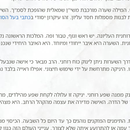
ש. המילה שערה מורכבת משי”ן שמאלית שהופכת לסמ”ך. השי
לבנות מסמלות חסד עליון. זהו עיקרון יסודי ב
כתבי בעל הסו
וחנית העליונה. יש ראש וגוף, טבור ופה. המלכות הראשונה נ
. השערה היא איבר ייחודי ומיוחד. היא האיבר היחידי שנכנס
רך השערות ניתן לינוק כוח רוחני. הרב מבאר כי אישה שנבעלה
נו. היניקה מתרחשת על ידי שימוש חיצוני. אפילו ראייה בלבד 
נק ממנה שפע רוחני. יניקה זו עלולה לקחת שפע מהילדים, מה
ל הדרה. האישה מדירה את עצמה מהקהל הרחב. היא מצהירה: אנ
תימנים המזקנים נוהגים כך עד היום כל השבעה. הכיסוי מכרי
עמה או להתרועע איתה שלא לצורך. ענייני העולם הזה כגון 