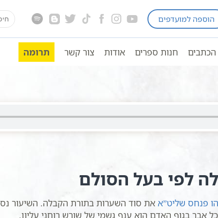
earch
הוספה למועדפים
ה כתבי אשלג
חסידות כללי
for:
האישה | הרב שקד אליהו פנחס
הכתבים
חנות ספרים
אודות
צור קשר
תרומה
ב שקד אליהו פנחס
ה לפי בעל הסולם
ו פנחס שליט”א
את סוד השערות בתורת הקבלה. השיעור נסוב
 אבר בגוף האדם הוא ענף גשמי של שורש רוחני עליון.