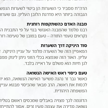
הרה”ח מסביר כי השערות הן ביטוי לשערות הנפ
הגבוהה ביותר היא מדרגת הלובן העליון. גם שערות 
מבנה האדם כהשתקפות רוחנית
רבנו מלמד שהמבנה האנושי בנוי על פי התבנית הר
נקראים טעמי התורה – טעם במובן של טעימה רוחנית
סוד היניקה דרך השערות
המאפיין הזה של השערה מלמד על עניין היניקה. ד
עליון. האור הזה שנמצא בכלי הזוגי ניתן לינוק ממ
לגן חיות הוא משלם על ראייה בלבד.
טעם כיסוי ראש האישה הנשואה
כאשר גבר זר נהנה משיער האישה הנשואה, הוא יו
לכסות את ראשה. הרב מבאר שהכיסוי מבטא עניין ש
המשפחה היהודית.
הדוגמה לכך מצויה באבלים שמכסים ראשם בטלית. ה
נשואה מדירה את עצמה מעין זרים. אסור להתייחד 