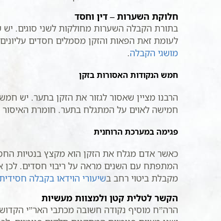
חלוקת השערות – דין וחסד
בתורת הקבלה השערות מחולקות לשני סוגים. יש שע
לעומת זאת הפאות והזקן מסמלים חסדים עליונים. 
מושגי הקבלה
.
חמש הנקודות האסורות בזקן
הרבנו מציין שאסור לגזור את הזקן בתער. יש חמ
חמישה לאוים על המתגלח בתער. חומרת האיסור 
פגימה במערכת הרוחנית
כאשר אדם מגלח את הזקן הוא מקצץ בנטיות החסד.
המתפתח עם השנים מראה על ריבוי חסדים. לכן אנ
מקבלת ביטוי רחב ב
שיעורי הוידאו בקבלה חסידית
הקשר לטלית קטן ולמצוות מעשיות
הרה”ח מוסיף נקודה חשובה מכתבי האר”י הקדוש.