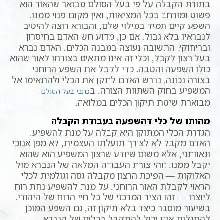
בתורת הקבלה על פי בעל הסולם מבואר שהאור הוא
פשוט ומורחב בכל המציאות, ואין מקום פנוי ממנו.
השפע קיים תמיד במילוי שלם, והבורא רוצה להיטיב
לנבראיו בלא גבול. אם כן, מדוע חש האדם בחיסרון
ובריחוק? התשובה נעוצה במבנה הכלים. האדם נברא
בעל רצון לקבל, וכלי זה אינו מתאים בצורתו לאור שהוא
כולו השפעה והטבה. כדי לקבל את השפע הרוחני
בצורה נכונה, נדרש האדם לתקן את הכלי ולהתאימו אל
המשפיע בחוק השתוות הצורה. ב
כתבי בעל הסולם
מבוארת שיטת תיקון הכלים במלואה.
מהותו של כלי דהשפעה בעבודת הקבלה
הגדרת הכלי המתוקן היא קבלה על מנת להשפיע.
האדם מקבל לא לצורך תועלתו העצמית, לא מפן אנוכי
וגאוותני, אלא משום שיודע שרצון המשפיע הוא שהוא
יקבל ממנו. זוהי צורת העבודה המלאה של הנברא מול
האלוקות — הפיכת הרצון מקבלה גסה וגולמית לכלי
הראוי לקבלת האור הרוחני. על מנת להשפיע נחת רוח
ליוצרו — זהו הציר המרכזי של כל חיי הרוח של היהודי.
בשיעור מוסבר כיצד בלא תיקון זה, גם השפע המוכן
להתגלות אינו יכול להתקבל בכלים של הנברא.