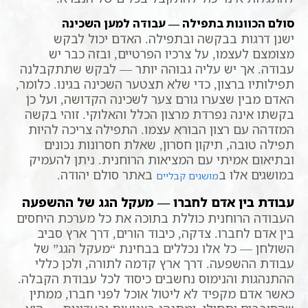
סולם הכוונות בתפילה — עבודה למען השכינה
ישנן דרגות בבקשה ובתפילה. האדם יכול לבקש
מצומצם לעצמו, על צרכיו הפרטיים, ובזה כבר יש
עבודה. אך יש עליה גבוהה יותר — לבקש שתתקבלנה
תפילותיו ברצון, כדי שלא תצטער השכינה בגינו. כלומר,
האדם מבין שצערו גורם צער לשכינה הקדושה, ועל כן
בקשתו אינה נפרדת מרצון הכלל והאלוקי. זוהי בקשה
המזדהה עם רצון הבורא עצמו. התפילה צריכה להיות
תפילה טובה, תיקון חסרון, שאלת חסרונות נכונים
ובתיאום אמיתי עם המציאות הרוחנית. ניתן להעמיק
במושגים אלו ב
באתר סולם יהודה.
מושגים קבליים
עבודת בין אדם לחברו — מעקל הגג של ההשפעה
העבודה הרוחנית כוללת בתוכה את כל מערכת היחסים
בין אדם לחברו. צדקה, כיבוד הורים, דרך ארץ סביב
השולחן — כל אלו נכללים בבחינת “מעקל הגג” של
עבודת ההשפעה. דרך ארץ קדמה לתורה, ולכן כללי
ההתנהגות והנימוס נחשבים כיסוד לכל עבודת הקבלה.
כאשר אדם מקפיד לא ליטול אוכל לפני חברו, ממתין