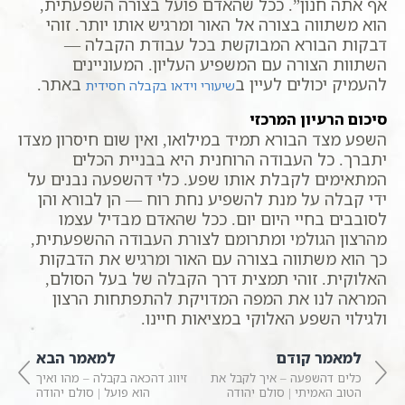
אף אתה חנון”. ככל שהאדם פועל בצורה השפעתית,
הוא משתווה בצורה אל האור ומרגיש אותו יותר. זוהי
דבקות הבורא המבוקשת בכל עבודת הקבלה —
השתוות הצורה עם המשפיע העליון. המעוניינים
להעמיק יכולים לעיין ב
באתר.
שיעורי וידאו בקבלה חסידית
סיכום הרעיון המרכזי
השפע מצד הבורא תמיד במילואו, ואין שום חיסרון מצדו
יתברך. כל העבודה הרוחנית היא בבניית הכלים
המתאימים לקבלת אותו שפע. כלי דהשפעה נבנים על
ידי קבלה על מנת להשפיע נחת רוח — הן לבורא והן
לסובבים בחיי היום יום. ככל שהאדם מבדיל עצמו
מהרצון הגולמי ומתרומם לצורת העבודה ההשפעתית,
כך הוא משתווה בצורה עם האור ומרגיש את הדבקות
האלוקית. זוהי תמצית דרך הקבלה של בעל הסולם,
המראה לנו את המפה המדויקת להתפתחות הרצון
ולגילוי השפע האלוקי במציאות חיינו.
למאמר קודם
למאמר הבא
כלים דהשפעה – איך לקבל את
זיווג דהכאה בקבלה – מהו ואיך
הטוב האמיתי | סולם יהודה
הוא פועל | סולם יהודה