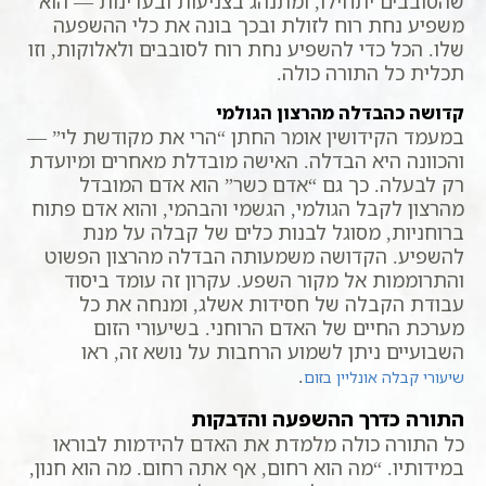
שהסובבים יתחילו, ומתנהג בצניעות ובעדינות — הוא
משפיע נחת רוח לזולת ובכך בונה את כלי ההשפעה
שלו. הכל כדי להשפיע נחת רוח לסובבים ולאלוקות, וזו
תכלית כל התורה כולה.
קדושה כהבדלה מהרצון הגולמי
במעמד הקידושין אומר החתן “הרי את מקודשת לי” —
והכוונה היא הבדלה. האישה מובדלת מאחרים ומיועדת
רק לבעלה. כך גם “אדם כשר” הוא אדם המובדל
מהרצון לקבל הגולמי, הגשמי והבהמי, והוא אדם פתוח
ברוחניות, מסוגל לבנות כלים של קבלה על מנת
להשפיע. הקדושה משמעותה הבדלה מהרצון הפשוט
והתרוממות אל מקור השפע. עקרון זה עומד ביסוד
עבודת הקבלה של חסידות אשלג, ומנחה את כל
מערכת החיים של האדם הרוחני. בשיעורי הזום
השבועיים ניתן לשמוע הרחבות על נושא זה, ראו
.
שיעורי קבלה אונליין בזום
התורה כדרך ההשפעה והדבקות
כל התורה כולה מלמדת את האדם להידמות לבוראו
במידותיו. “מה הוא רחום, אף אתה רחום. מה הוא חנון,