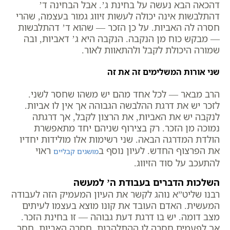
דהכאה הבא נעשה על בחינת ג’. אבל הבחינה ד’
דהתלבשות אינה יכולה לעשות זיווג גמור בעצמה, שהרי
חסרה לה האביות. על כן הזכר — שהוא ד’ דהתלבשות
— מבקש כוח מן הנקבה. הנקבה היא ג’ דאביות, ובה
שמורה היכולת לקבל ולהתאוות לאור.
שני אורות המשלימים זה את זה
הרב מבאר — לכל אחד מהם יש משהו שחסר לשני.
לזכר יש את דרגת ההלבשה הגבוהה אך אין לו אביות.
לנקבה יש את האביות, את הרצון לקבל, אך דרגתה
נמוכה מן הזכר. רק בצירוף שניהם יחד מתאפשרת
הולדת המדרגה הבאה. שני רשימות אלו מולידות יחדיו
את הפרצוף החדש. לעיון נוסף ב
ראוי
מושגים קבליים
להתעכב על סוד הזיווג.
השלכות הדברים בעבודת ה’ למעשה
רבנו שליט”א נוהג לקשר את העיון המעמיק הזה לעבודה
המעשית. האדם העובד את קונו מוצא בעצמו לעיתים
מצב דומה. יש בו דרגת דעת גבוהה — זו בחינת הזכר.
אך לפעמים חסרה לו ההתלהבות, חסרה האביות, חסר