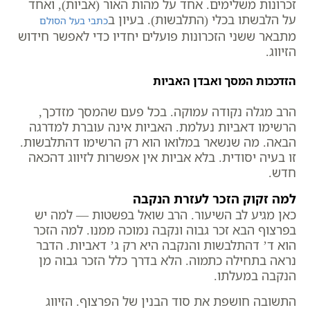
זכרונות משלימים. אחד על מהות האור (אביות), ואחד
על הלבשתו בכלי (התלבשות). בעיון ב
כתבי בעל הסולם
מתבאר ששני הזכרונות פועלים יחדיו כדי לאפשר חידוש
הזיווג.
הזדככות המסך ואבדן האביות
הרב מגלה נקודה עמוקה. בכל פעם שהמסך מזדכך,
הרשימו דאביות נעלמת. האביות אינה עוברת למדרגה
הבאה. מה שנשאר במלואו הוא רק הרשימו דהתלבשות.
זו בעיה יסודית. בלא אביות אין אפשרות לזיווג דהכאה
חדש.
למה זקוק הזכר לעזרת הנקבה
כאן מגיע לב השיעור. הרב שואל בפשטות — למה יש
בפרצוף הבא זכר גבוה ונקבה נמוכה ממנו. למה הזכר
הוא ד’ דהתלבשות והנקבה היא רק ג’ דאביות. הדבר
נראה בתחילה כתמוה. הלא בדרך כלל הזכר גבוה מן
הנקבה במעלתו.
התשובה חושפת את סוד הבנין של הפרצוף. הזיווג