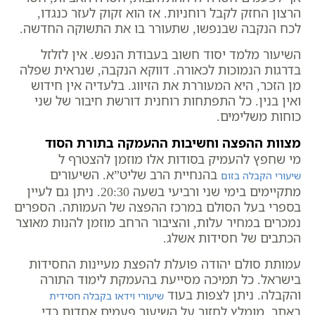
הרצון החזק לקבל רוחניות. אז הוא זקוק לעזר כנגדו,
לכח הנקבה שבנפשו, שתעורר בו את התשוקה החדשה.
השיעור מלמד יסוד חשוב בעבודת הנפש. אין לזלזל
בדרגות הנמוכות לכאורה. דווקא הנקבה, שנראית שפלה
מן הזכר, היא המעוררת את הזיווג. בלעדיה אין חידוש
ואין בנין. כל התפתחות רוחנית דורשת חיבור של שני
כוחות משלימים.
מצוות ההפצה וחשיבות ההעמקה בתורת הסוד
מי שחפץ להעמיק בסודות אלו מוזמן להצטרף ל
בהנחיית הרב שליט”א. השיעורים
שיעורי הקבלה בזום
מתקיימים בימי שני ורביעי בשעה 20:30. ניתן גם לעיין
בספרי בעל הסולם במרכז ההפצה של העמותה. הספרים
נמכרים במחיר עלות, והציבור הרחב מוזמן להנות מאוצר
הכתבים של חסידות אשלג.
עמותת סולם יהודה פועלת להפצת מעיינות החסידות
בישראל. כל תמיכה מסייעת בהעמקת לימוד התורה
והקבלה. ניתן לצפות בעוד
שיעורי וידאו בקבלה חסידית
באתר. מומלץ לחזור על השיעור פעמים אחדות כדי