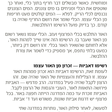
ומוחשית. כאשר מבשלים דבר חריף בתוך כלי, ואחר כך
שוטפים את הכלי ומניחים בו מים צוננים. המים הצוננים
נכנסים לכלי הריק. לפלא — המים קולטים מעט חריפות
מן הכלי עצמו. הכלי שומר את רושם החריף שהיה בו
קודם. כך בדיוק פועל הרשימו דהתלבשות.
האור התלבש בכלי הפרצוף ועזב. הכלי עצמו נשאר רשום
מן האור שעבר בו. הרשימו הזה אינו שייך למהות האור,
אלא לחותם שהשאיר האור בכלי. זהו רושם דק ביותר,
כמעט בלתי נתפס, אך מספיק כדי לשמר את צורת
ההלבשה.
רשימו דאביות — זכרון מן האור עצמו
לעומת זאת, הרשימו דאביות הוא זכרון ממהות האור
עצמו. זו הצלילות והעצמיות של האור שהיה שם. זהו
הרצון לקבל שהיה פעיל במדרגה. הרב מדגיש — האביות
פירושה התאוות לאור, העובי והגסות של הרצון לקבל.
האביות זוכרת עד כמה המדרגה הייתה חפצה באור. בכל
פרצוף יש דרגות אביות שונות, משורש ועד ד’ אביות.
למעשה, לאחר סילוק האור, נותרות במדרגה שתי