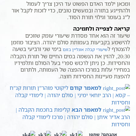
ומכאן ילמד האדם הפשוט עד היכן צריך לעמול
ולהתייגע בתורה ובמעשים טובים, כדי לזכות לקבל אור
ל”ג בעומר וגילוי תורת הסוד.
קריאה לצפייה ולתמיכה
שיעור זה הוא אחד מסדרת שיעורי עומק שזוכים
להישמע בקביעות בעמותת סולם יהודה. הציבור מוזמן
להצטרף ל
בימי שני ורביעי בשעה
שיעורי קבלה אונליין בזום
20:30, להזין את הנשמה במים החיים של תורת הקבלה
והחסידות. כן ניתן לרכוש ספרי בעל הסולם ותלמידיו
במחירי עלות במרכז ההפצה של העמותה, ולתרום
להפצת מעיינות החסידות חוצה.
למאמר קודם
ליקוטי מוהר”ן תורות קנ”ח
– קסא | הרב יוחאי ימיני | סולם יהודה | לימודי קבלה
וחסידות
למאמר הבא
קליפות בחכמת הקבלה |
הרב אדיר איתן | סולם יהודה | מרכז לימודי קבלה
וחסידות
אהבתם? שתפו