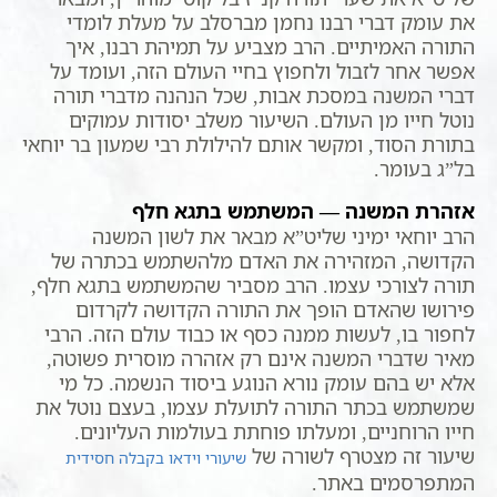
את עומק דברי רבנו נחמן מברסלב על מעלת לומדי
התורה האמיתיים. הרב מצביע על תמיהת רבנו, איך
אפשר אחר לזבול ולחפוץ בחיי העולם הזה, ועומד על
דברי המשנה במסכת אבות, שכל הנהנה מדברי תורה
נוטל חייו מן העולם. השיעור משלב יסודות עמוקים
בתורת הסוד, ומקשר אותם להילולת רבי שמעון בר יוחאי
בל”ג בעומר.
אזהרת המשנה — המשתמש בתגא חלף
הרב יוחאי ימיני שליט”א מבאר את לשון המשנה
הקדושה, המזהירה את האדם מלהשתמש בכתרה של
תורה לצורכי עצמו. הרב מסביר שהמשתמש בתגא חלף,
פירושו שהאדם הופך את התורה הקדושה לקרדום
לחפור בו, לעשות ממנה כסף או כבוד עולם הזה. הרבי
מאיר שדברי המשנה אינם רק אזהרה מוסרית פשוטה,
אלא יש בהם עומק נורא הנוגע ביסוד הנשמה. כל מי
שמשתמש בכתר התורה לתועלת עצמו, בעצם נוטל את
חייו הרוחניים, ומעלתו פוחתת בעולמות העליונים.
שיעור זה מצטרף לשורה של
שיעורי וידאו בקבלה חסידית
המתפרסמים באתר.