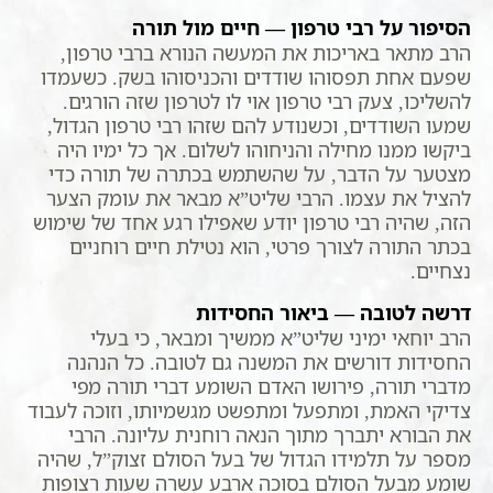
הסיפור על רבי טרפון — חיים מול תורה
הרב מתאר באריכות את המעשה הנורא ברבי טרפון,
שפעם אחת תפסוהו שודדים והכניסוהו בשק. כשעמדו
להשליכו, צעק רבי טרפון אוי לו לטרפון שזה הורגים.
שמעו השודדים, וכשנודע להם שזהו רבי טרפון הגדול,
ביקשו ממנו מחילה והניחוהו לשלום. אך כל ימיו היה
מצטער על הדבר, על שהשתמש בכתרה של תורה כדי
להציל את עצמו. הרבי שליט”א מבאר את עומק הצער
הזה, שהיה רבי טרפון יודע שאפילו רגע אחד של שימוש
בכתר התורה לצורך פרטי, הוא נטילת חיים רוחניים
נצחיים.
דרשה לטובה — ביאור החסידות
הרב יוחאי ימיני שליט”א ממשיך ומבאר, כי בעלי
החסידות דורשים את המשנה גם לטובה. כל הנהנה
מדברי תורה, פירושו האדם השומע דברי תורה מפי
צדיקי האמת, ומתפעל ומתפשט מגשמיותו, וזוכה לעבוד
את הבורא יתברך מתוך הנאה רוחנית עליונה. הרבי
מספר על תלמידו הגדול של בעל הסולם זצוק”ל, שהיה
שומע מבעל הסולם בסוכה ארבע עשרה שעות רצופות