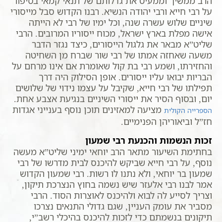
הרב ממשיך וממעיט את גדלותם של תנאי קמאי בסיפור
על רבי חייא ורבי יהודה הנשיא. רבנו הקדוש סבל מייסורי
שיניים שלוש עשרה שנה, וכל ימיו של רבי לא הייתה
אישה מפלת בארץ ישראל, מכוח ייסוריו המרובים. הרבי
שליט”א מבאר את גלגול הייסורים, כיצד נגזר הדבר
משעה שאחזה אמתו של רבי שור שברח מן השחיטה
והחזירתו, ושמע רבי בת קול שאומרת אם אינו מרחם על
הבריות יבואו עליו ייסורים. אופן הסילוק היה דרך
תפילתו של רבי חייא, שקיבל על עצמו נידוי של שלושים
יום, ובסוף הסיר את ייסורי השיניים בנגיעת אצבע אחת.
מציעה למאזינים תוכן נוסף בענייני אגדות
הספרייה הקולית
חז”ל וביאוריהן הפנימיים.
זכות הנשמות והכנעת רבי שמעון
בחתימת השיעור מתאר הרב יוחאי ימיני שליט”א מעשה
נוסף, על רבי חייא שביקש להיכנס לבית מדרשו של רבי
שמעון בר יוחאי, ולא נתנו לו רשות. רבי שמעון הקדוש
אמר לבנו רבי אלעזר שיש נשמה בחוץ הנצרכת תיקון,
וצריך לסייע לה לבוא ולהיכנס לאוצרות הסוד. הרבי
מסביר את עומק העניין, שגם גדולי התנאים נצרכו
תיקונים בנשמתם כדי לזכות להיכנס בהיכלי רשב”י,