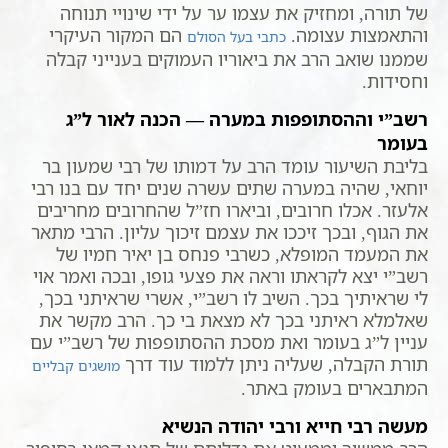
של תורה, ומחזיק את עצמו ער על ידי שינויי תנוחה
והתאמצות עצומה.
הם המקור העיקרי
כתבי בעל הסולם
שממנו שואב הרב את ביאוריו העמוקים בענייני קבלה
וחסידות.
רשב”י וההסתופפות במערה — הכנה לאור ל”ג
בעומר
בליבת השיעור עומד הרב על דמותו של רבי שמעון בר
יוחאי, שהיה במערה שתים עשרה שנים יחד עם בנו רבי
אלעזר. אכלו חרובים, וביארו חז”ל שהחרובים מחריבים
את הגוף, ובכך זיככו את עצמם זיכוך עליון. הרבי מתאר
את המעמד המופלא, כשרבי פנחס בן יאיר חמיו של
רשב”י יצא לקראתו וראה את פצעי גופו, ובכה ואמר אוי
לי שראיתיך בכך. השיב לו רשב”י, אשרי שראיתני בכך,
שאלמלא ראיתני בכך לא מצאת בי כך. הרב מקשר את
עניין ל”ג בעומר ואת מסכת ההסתופפות של רשב”י עם
תורת הקבלה, שעליה ניתן ללמוד עוד דרך
מושגים קבליים
המתבארים בעומק באתר.
מעשה רבי חייא ורבי יהודה הנשיא