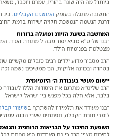
ביותר? מה היה שונה בהוריו, עמרם ויוכבד, משאר 
התשובה מתגלה בעומק
המושגים הקבליים
: ביני
דרגת הנשמה הנמשכת תלויה ישירות ברמת החיבו
המחשבה בשעת הזיווג ופועלה בדורות
רבנו שליט”א מביא יסוד מבהיל מתורת הסוד. המ
מצטלמת בפנימיות הילד.
הרב מסביר מדוע ילדים רבים סובלים מקשיים שו
בטהרה ובכוונה אלוקית, הם ממשיכים נשמה זכה ו
יישום מעשי בעבודת ה’ היומיומית
הרב שליט”א מתרגם את היסודות הללו לעבודה מע
בלבד, אלא חלה בכל מפגש בין ישראל לישראל.
רבנו מעודד את תלמידיו להשתתף ב
שיעורי קבלה 
לומדי תורת הקבלה, ונפתחים שערי הבנה עמוקים
השפעת החיבור על הבריאות הרוחנית והגשמ
לסיכום מציין הרב כי כח האחדות הוא מפתח לכל