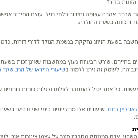
הזוגות בדור?
הם שרתה אהבה עצומה וחיבור בלתי רגיל. עוצם החיבור אפש
ר והכוונה בשעת ההולדה.
חשבה בשעת הזיווג נחקקת בנשמת הנולד לדורי דורות. כדמות
נים בחייהם. שורש הבעיות נעוץ במחשבות שאינן זכות בשעת 
גבוהה. לעומק זה ניתן ללמוד ב
שיעורי הוידאו של הרב שקד א
שית. כל אחד יכול להתחבר לזולתו ולגלות כוחות רוחניים 
אונליין בזום
.
ית
 השפע. אדם המנותק מחבריו סוגר על עצמו צינורות אור. ל