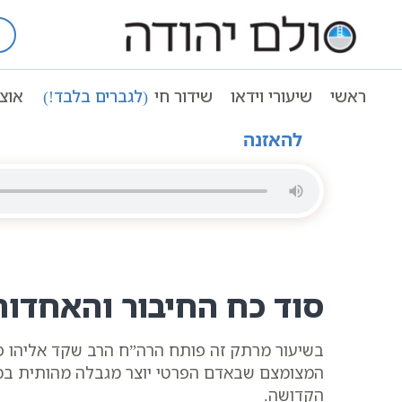
Ski
t
עמוד ראשי
שיעורי וידאו
שיעורי קבל
conten
כח האחדות, החיבור והאהבה הרב שקד פנחס | סולם יהודה
ראשי
שיעורי וידאו
שידור חי
(לגברים בלבד!)
אוצ
להאזנה
סוד כח החיבור והאחדו
בשיעור מרתק זה פותח הרה”ח הרב שקד אליהו פנ
המצומצם שבאדם הפרטי יוצר מגבלה מהותית בכל
הקדושה.