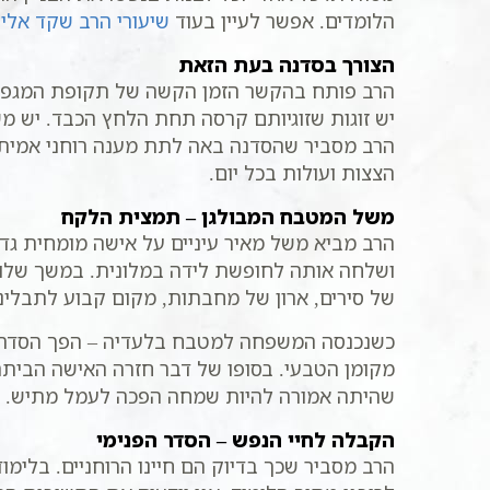
הלומדים. אפשר לעיין בעוד
שיעורי הרב שקד אלי
הצורך בסדנה בעת הזאת
הרב פותח בהקשר הזמן הקשה של תקופת המגפה. 
יש זוגות שזוגיותם קרסה תחת הלחץ הכבד. יש מש
הרב מסביר שהסדנה באה לתת מענה רוחני אמיתי ל
הצצות ועולות בכל יום.
משל המטבח המבולגן – תמצית הלקח
הרב מביא משל מאיר עיניים על אישה מומחית גד
ושלחה אותה לחופשת לידה במלונית. במשך שלוש
של סירים, ארון של מחבתות, מקום קבוע לתבליני
כשנכנסה המשפחה למטבח בלעדיה – הפך הסדר לכ
מקומן הטבעי. בסופו של דבר חזרה האישה הבית
שהיתה אמורה להיות שמחה הפכה לעמל מתיש. במ
הקבלה לחיי הנפש – הסדר הפנימי
הרב מסביר שכך בדיוק הם חיינו הרוחניים. בלימו