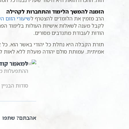
הזה. ההכרה הזאת היא היסוד שעליו נבנה כל המס
הזמנה להמשך הלימוד והתחברות לקהילה
הרב מזמין את הלומדים להצטרף ל
שיעורי הזום ה
לקבל מענה לשאלות אישיות העולות בלימוד הפרט
הודות לעבודת מתנדבים מסורים.
תורת הקבלה היא נחלת כל יהודי באשר הוא. כל אח
אמיתית. עמותת סולם יהודה פועלת ללא לאות ל
למאמר קוד
ההתפעלות מהא
סודות הבניין הרוחני | 2 | הרב שקד אליהו פנחס 
אהבתם? שתפו