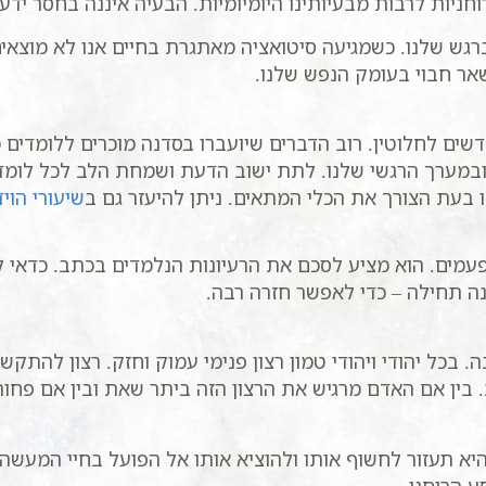
חניות לרבות מבעיותינו היומיומיות. הבעיה איננה בחסר ידע 
גש שלנו. כשמגיעה סיטואציה מאתגרת בחיים אנו לא מוצאים א
אר חבוי בעומק הנפש שלנו.
ים לחלוטין. רוב הדברים שיועברו בסדנה מוכרים ללומדים
מערך הרגשי שלנו. לתת ישוב הדעת ושמחת הלב לכל לומד ב
ו בעת הצורך את הכלי המתאים. ניתן להיעזר גם ב
שיעורי הוי
עמים. הוא מציע לסכם את הרעיונות הנלמדים בכתב. כדאי 
נה תחילה – כדי לאפשר חזרה רבה.
בכל יהודי ויהודי טמון רצון פנימי עמוק וחזק. רצון להתקש
 בין אם האדם מרגיש את הרצון הזה ביתר שאת ובין אם פחות
היא תעזור לחשוף אותו ולהוציא אותו אל הפועל בחיי המעשה