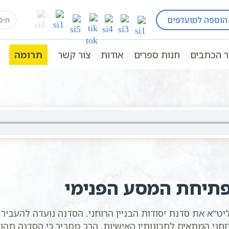
earch
הוספה למועדפים
ני לפי הזוהר הקדוש
יסודות הבניין הרוחני - סידרת שיע
for:
ר הכתבים
חנות ספרים
אודות
צור קשר
תרומה
 פתיחת המסע הפנימי
ט”א את סדנת יסודות הבניין הרוחני. הסדנה נועדה להעביר 
רוחני המתאים לתכונותיו האישיות. הרב מסביר כי הסדנה ת