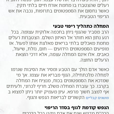
רעלים שהצטברו בו מחמת אורח חיים בלתי תקין.
כאשר נחסום את הסמפטומים בתרופות, נכבה את אש
הריפוי הטבעית.
המחלה כתהליך ריפוי טבעי
הרב מסביר שהגוף ניחן בחכמה אלוקית עצומה. בכל
רגע נתון הוא חותר אל האיזון השלם. הצטברות רעלים
מחמת מאכלים בלתי בריאים מאלצת אותו לפעול. אז
מופיעים הסמפטומים הידועים — חום, נזלת, שיעול,
כאבים. אלו אינם המחלה עצמה, אלא דרכי הוצאת
הרעלים החוצה.
כאשר אדם הולך עם הטבע ומסיר את הסיבות שגרמו
למחלה מלכתחילה, הגוף מבריא את עצמו. אך מי
שמדכא את הסמפטומים בכוח, מנציח את המחלה
בקרבו. כך עוברת המחלה משלב חריף לכרוני, ולעיתים
אף למצב חשוך מרפא. עיון מעמיק יותר ניתן למצוא ב
הקשורים לבריאות הנפש והגוף.
מושגים קבליים
הנפש קודמת לגוף בסדר הריפוי
הרה”ח מדגיש שגם אם אדם נוקט בכל הדרכים