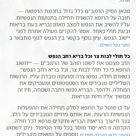
מכאן הסיק הרמב”ם כלל גדול בחכמת הרפואה —
חובה על הרופא להשגיח תחילה בתנועות הנפשיות.
עליו להשיב את הנפש למצב מאוזן ובריא בעת בריאות
ובעת חולי כאחד. אסור להקדים פעולה אחרת לפני
יישוב הנפש. עיון נוסף בקשר בין הנפש לגוף מתבאר ב
.
כתבי בעל הסולם
כל חולי לבות צר וכל בריא רחב הנפש
הרב מצטט את לשונו הזהב של הרמב”ם — “יחשוב
הרופא כי כל חולי לבות צר, וכל בריא רחב הנפש”.
כשאדם חולה, נפשו צרה ומועקה כובדת עליו. הרגשות
השליליים מגבירים את הסמפטומים ומעמיקים את
המחלה. ולהפך, הבריא נפשו רחבה ושמחה, וזיו זה
ממשיך אליו חיות ובריאות.
על כן מוטל על הרופא לסלק תחילה את ההפעלות
הנפשיות הרעות, את אותם גירויים המכבידים על הלב.
בכך תיערך בריאות הבריא ותקדים מרפא לכל חולה.
הקדמה זו היא יסוד מוסד בכל סדר הטיפול. ניתן לשמוע
נוספים על נושאים מקבילים.
שיעורי וידאו בקבלה חסידית