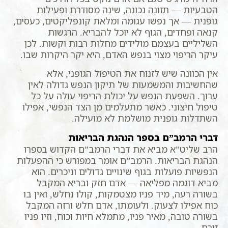
הטבעיות — תזונה נכונה, שינה מסודרת ופעילות
גופנית — אך נפשו עגומה ומלאת קונפליקטים, כעסים,
קנאה ופחדים, הגוף לא יוכל להבריא. הרגשות
השליליים בעצמם מולידים מחלות רבות וקשות. לכן
עיקר הריפוי מצוי בנפש האדם, היא יקר היקרות שבו.
אין הכוונה שיש לזנוח את הטיפול הגופני, אלא
שהחשיבות והמשמעות של תיקון הנפש גדולה לאין
ערוך. השפעת הנפש על יכולת הריפוי עולה על כל
טיפול חיצוני. כאשר מתעלמים מן הצד הנפשי, אפילו
השתדלות גופנית מושלמת לא מועילה.
דברי הרמב”ם בספר הנהגת הבריאות
הרב שליט”א מביא את דברי הרמב”ם הקדוש בספרו
הנהגת הבריאות. הרמב”ם אומר במפורש כי ההפעלות
הנפשיות פועלות בגוף שינויים גדולים וניכרים. הוא
מביא דוגמה מפליאה — אדם חזק ובריא המקבל
בשורה רעה, מיד פניו מצטמקות, קולו נחלש, ואין בו
כוח אפילו לצעוק. ולעומתו, אדם חלש ורזה המקבל
בשורה טובה, מאיר פניו, מתמלא חיות וכוח, וזיו פניו
זורח.