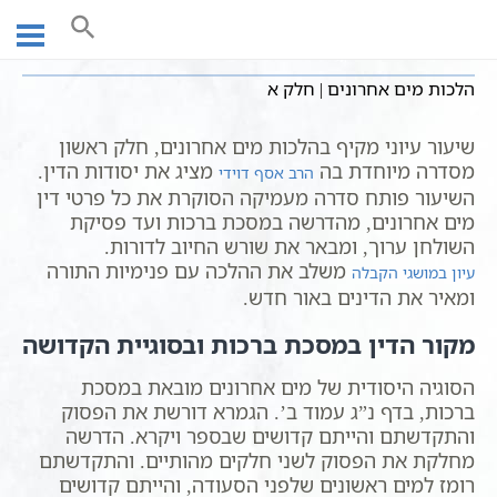
Ski
עמוד ראשי
שיעורי וידאו
שיעורי הלכה
הלכות ברכות
t
הלכות מים אחרונים | חלק א
conten
הלכות מים אחרונים | חלק א
שיעור עיוני מקיף בהלכות מים אחרונים, חלק ראשון
מסדרה מיוחדת בה
מציג את יסודות הדין.
הרב אסף דוידי
השיעור פותח סדרה מעמיקה הסוקרת את כל פרטי דין
מים אחרונים, מהדרשה במסכת ברכות ועד פסיקת
השולחן ערוך, ומבאר את שורש החיוב לדורות.
משלב את ההלכה עם פנימיות התורה
עיון במושגי הקבלה
ומאיר את הדינים באור חדש.
מקור הדין במסכת ברכות ובסוגיית הקדושה
הסוגיה היסודית של מים אחרונים מובאת במסכת
ברכות, בדף נ”ג עמוד ב’. הגמרא דורשת את הפסוק
והתקדשתם והייתם קדושים שבספר ויקרא. הדרשה
מחלקת את הפסוק לשני חלקים מהותיים. והתקדשתם
רומז למים ראשונים שלפני הסעודה, והייתם קדושים