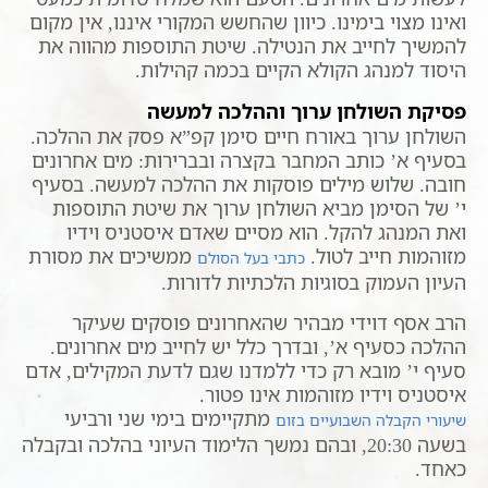
ואינו מצוי בימינו. כיוון שהחשש המקורי איננו, אין מקום
להמשיך לחייב את הנטילה. שיטת התוספות מהווה את
היסוד למנהג הקולא הקיים בכמה קהילות.
פסיקת השולחן ערוך וההלכה למעשה
השולחן ערוך באורח חיים סימן קפ”א פסק את ההלכה.
בסעיף א’ כותב המחבר בקצרה ובברירות: מים אחרונים
חובה. שלוש מילים פוסקות את ההלכה למעשה. בסעיף
י’ של הסימן מביא השולחן ערוך את שיטת התוספות
ואת המנהג להקל. הוא מסיים שאדם איסטניס וידיו
מזוהמות חייב לטול.
ממשיכים את מסורת
כתבי בעל הסולם
העיון העמוק בסוגיות הלכתיות לדורות.
הרב אסף דוידי מבהיר שהאחרונים פוסקים שעיקר
ההלכה כסעיף א’, ובדרך כלל יש לחייב מים אחרונים.
סעיף י’ מובא רק כדי ללמדנו שגם לדעת המקילים, אדם
איסטניס וידיו מזוהמות אינו פטור.
מתקיימים בימי שני ורביעי
שיעורי הקבלה השבועיים בזום
בשעה 20:30, ובהם נמשך הלימוד העיוני בהלכה ובקבלה
כאחד.