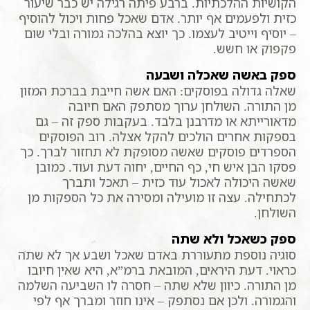
הקושיות ההלכתיות. ברבע פיתה רגילה יש כבר שיעור
כזית ולפעמים אף יותר. אדם שאכל פחות ויכול להוסיף
– יוסיף וייטיב לעצמו. כך יוצא בהלכה גמורה ובלי שום
פקפוק או חשש.
ספק באשה שאכלה ושבעה
שאלה גדולה בפוסקים: האם אשה חייבת בברכת המזון
מן התורה. השולחן ערוך מסתפק האם חיובה
מדאורייתא או מדרבנן בלבד. בעקבות ספק זה – גם
בספקות אחרים הולכים להקל אצלה. רוב הפוסקים
הספרדים פוסקים שאשה מסופקת לא תחזור לברך. כך
פסקו הבן איש חי, כף החיים, יחוה דעת ועוד. כמובן
שאשה היכולה לאכול עוד כזית – תאכל ותברך
לכתחילה. עצה זו מועילה ומסירה את כל הספקות מן
השולחן.
ספק כשאכל ולא שתה
סוגיה נוספת מתעוררת באדם שאכל ושבע אך לא שתה
כראוי. דעת היראים, המובאת ברמ”א, היא שאין חיובו
מן התורה. כיוון שלא שתה – חסרה לו השביעה השלמה
והגמורה. ולכן אם נסתפק – אינו חוזר ומברך אף לפי