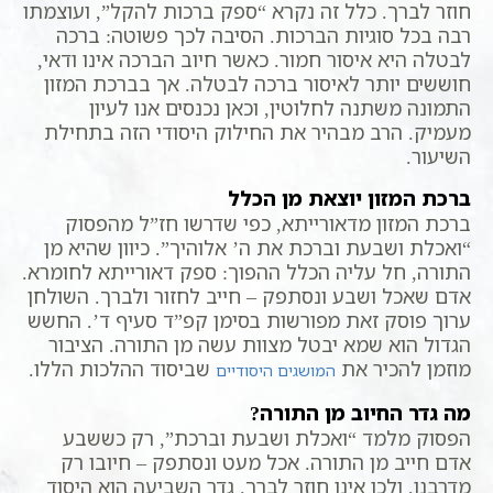
חוזר לברך. כלל זה נקרא “ספק ברכות להקל”, ועוצמתו
רבה בכל סוגיות הברכות. הסיבה לכך פשוטה: ברכה
לבטלה היא איסור חמור. כאשר חיוב הברכה אינו ודאי,
חוששים יותר לאיסור ברכה לבטלה. אך בברכת המזון
התמונה משתנה לחלוטין, וכאן נכנסים אנו לעיון
מעמיק. הרב מבהיר את החילוק היסודי הזה בתחילת
השיעור.
ברכת המזון יוצאת מן הכלל
ברכת המזון מדאורייתא, כפי שדרשו חז”ל מהפסוק
“ואכלת ושבעת וברכת את ה’ אלוהיך”. כיוון שהיא מן
התורה, חל עליה הכלל ההפוך: ספק דאורייתא לחומרא.
אדם שאכל ושבע ונסתפק – חייב לחזור ולברך. השולחן
ערוך פוסק זאת מפורשות בסימן קפ”ד סעיף ד’. החשש
הגדול הוא שמא יבטל מצוות עשה מן התורה. הציבור
מוזמן להכיר את
שביסוד ההלכות הללו.
המושגים היסודיים
מה גדר החיוב מן התורה?
הפסוק מלמד “ואכלת ושבעת וברכת”, רק כששבע
אדם חייב מן התורה. אכל מעט ונסתפק – חיובו רק
מדרבנן, ולכן אינו חוזר לברך. גדר השביעה הוא היסוד