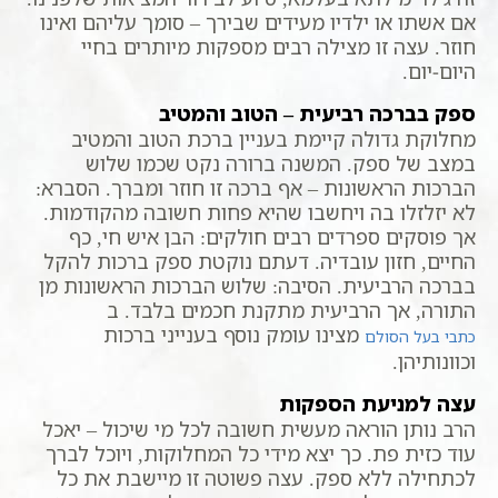
אם אשתו או ילדיו מעידים שבירך – סומך עליהם ואינו
חוזר. עצה זו מצילה רבים מספקות מיותרים בחיי
היום-יום.
ספק בברכה רביעית – הטוב והמטיב
מחלוקת גדולה קיימת בעניין ברכת הטוב והמטיב
במצב של ספק. המשנה ברורה נקט שכמו שלוש
הברכות הראשונות – אף ברכה זו חוזר ומברך. הסברא:
לא יזלזלו בה ויחשבו שהיא פחות חשובה מהקודמות.
אך פוסקים ספרדים רבים חולקים: הבן איש חי, כף
החיים, חזון עובדיה. דעתם נוקטת ספק ברכות להקל
בברכה הרביעית. הסיבה: שלוש הברכות הראשונות מן
התורה, אך הרביעית מתקנת חכמים בלבד. ב
מצינו עומק נוסף בענייני ברכות
כתבי בעל הסולם
וכוונותיהן.
עצה למניעת הספקות
הרב נותן הוראה מעשית חשובה לכל מי שיכול – יאכל
עוד כזית פת. כך יצא מידי כל המחלוקות, ויוכל לברך
לכתחילה ללא ספק. עצה פשוטה זו מיישבת את כל