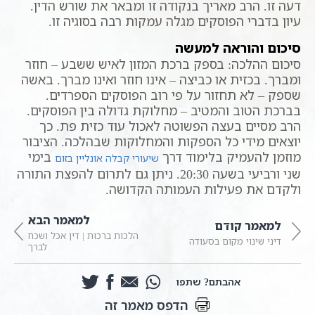
דעה זו. הרב מאריך בנקודה זו ומבאר את שורש הדין.
עיון בדברי הפוסקים מגלה עמקות רבה בסוגיה זו.
סיכום והוראה למעשה
סיכום ההלכה: בספק ברכת המזון לאיש ששבע – חוזר
ומברך. בכזית או כביצה – אינו חוזר ואינו מברך. באשה
שספק – לא תחזור על פי רוב הפוסקים הספרדים.
בברכת הטוב והמטיב – מחלוקת גדולה בין הפוסקים.
הרב מסיים בעצה הפשוטה לאכול עוד כזית פת. כך
יוצאים מידי כל הספקות והמחלוקות שבהלכה. הציבור
מוזמן להעמיק בלימוד דרך
בימי
שיעורי קבלה אונליין בזום
שני ורביעי בשעה 20:30. ניתן גם לתרום להפצת התורה
ולקדם את פעילות העמותה הקדושה.
למאמר הבא
למאמר קודם
הלכות ברכות | דין אכל ושכח
דיני שינוי מקום בסעודה
לברך
אהבתם? שתפו
הדפס מאמר זה