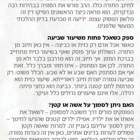
לחיוב התורה כולו. הרב פורש את הסוגיה בבהירות רבה
ובדקדוק. הוא מראה כיצד הראשונים הסיקו דין זה
מלשון הפסוק עצמו. ידיעה זו מכרעת בדיון ההלכתי
המעשי שלפנינו.
ספק כשאכל פחות משיעור שביעה
כאשר אכל אדם רק כזית או כביצה – אין כאן חיוב מן
התורה. השולחן ערוך פוסק שאף בשיעור כזית מתחייב
בברכת המזון. אך חיוב זה הוא מדרבנן בלבד ולא מן
התורה. לכן אם הסתפק – אינו חוזר ומברך כלל. זאת
אף אם הסתפק האם שבע או לא שבע. הכלל פשוט: רק
שביעה גמורה יוצרת חיוב דאורייתא. שיעור כזית הוא
כפרוסת לחם קטנה ביותר. כביצה הוא כחצי פיתה
רגילה. אלו אינם שיעורים גדולים כלל ועיקר.
האם ניתן לסמוך על אשה או קטן?
הפוסקים מורים דרך חשובה למסופק – לשאול את
אשתו או את ילדיו. אפילו ילדים קטנים שהגיעו לחינוך –
ניתן לסמוך עליהם בעניין זה. למרות שאשה וקטן
פסולים לעדות בדינים אחרים, כאן אין זה כעדות גמורה.
זה גילוי מילתא בעלמא, סיוע לבירור המציאות שלפנינו.