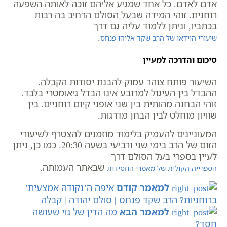
אדם לאדם. כל אחד שמגיע אליהם זוכה לאותה השפעה
רוחנית. זוהי המידה שבעל הסולם הרחיב בה רבות
בכתביו, וניתן ללמוד עליה גם דרך
.
שיעורי הוידאו של הרב שקד אליהו פנחס
סיכום והדרכה למעיין
השיעור פותח צוהר עמוק להבנת יסודות הקבלה.
ההבדל בין העיגול למרובע אינו הבדל גיאומטרי בלבד.
זוהי הבחנה מהותית בין שני אופני קיום רוחניים. בין
שוויון מוחלט לבין הבחן מדרגות.
המעוניינים להעמיק בלימוד מוזמנים להצטרף לשיעורי
הזום של הרב בימי שני ורביעי בשעה 20:30. כמו כן, ניתן
לעיין בספרי בעל הסולם דרך
שבאתר העמותה.
הספרייה הקולית של מאמרי החסידות
למאמר קודם
איפה ה’נקודה אמצעית’
ברוחניות? הרב שקד פנחס | סולם יהודה | קבלה
למאמר הבא
מה הדין של גוי שעושה
חסד?