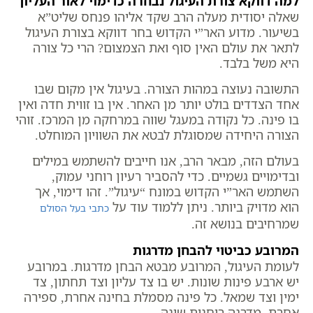
למה דווקא צורת העיגול נבחרה כדימוי לאור העליון
שאלה יסודית מעלה הרב שקד אליהו פנחס שליט”א
בשיעור. מדוע האר”י הקדוש בחר דווקא בצורת העיגול
לתאר את עולם האין סוף ואת הצמצום? הרי כל צורה
היא משל בלבד.
התשובה נעוצה במהות הצורה. בעיגול אין מקום שבו
אחד הצדדים בולט יותר מן האחר. אין בו זווית חדה ואין
בו פינה. כל נקודה במעגל שווה במרחקה מן המרכז. זוהי
הצורה היחידה שמסוגלת לבטא את השוויון המוחלט.
בעולם הזה, מבאר הרב, אנו חייבים להשתמש במילים
ובדימויים גשמיים. כדי להסביר רעיון רוחני עמוק,
השתמש האר”י הקדוש במונח “עיגול”. זהו דימוי, אך
הוא מדויק ביותר. ניתן ללמוד עוד על
כתבי בעל הסולם
שמרחיבים בנושא זה.
המרובע כביטוי להבחן מדרגות
לעומת העיגול, המרובע מבטא הבחן מדרגות. במרובע
יש ארבע פינות שונות. יש בו צד עליון וצד תחתון, צד
ימין וצד שמאל. כל פינה מסמלת בחינה אחרת, ספירה
אחרת, מדרגה רוחנית שונה.