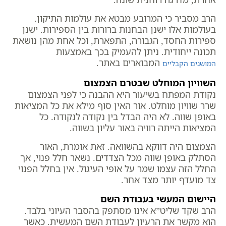
הרב מסביר כי המרובע מבטא את עולמות התיקון.
בעולמות אלו ישנן הבחנות ברורות בין הספירות. ישנן
ספירות החסד, הגבורה, התפארת, וכל אחת מהן נושאת
תכונה ייחודית. ניתן להעמיק בכך באמצעות
המבוארים באתר.
המושגים הקבליים
השוויון המוחלט שבטרם הצמצום
נקודת המפתח בשיעור היא ההבנה כי לפני הצמצום
שרר שוויון מוחלט. אור האין סוף מילא את כל המציאות
באופן שווה. לא היה הבדל בין נקודה לנקודה. כל
המציאות הייתה רוויה באור עליון בשווה.
הצמצום היה דווקא בהשוואה. זאת אומרת, האור
הסתלק באופן שווה מכל הצדדים. נשאר חלל פנוי, אך
החלל הזה עצמו שמר על אופי העיגול. אין בחלל הפנוי
צד מועדף יותר מצד אחר.
היישום המעשי בעבודת השם
הרב שקד שליט”א אינו מסתפק בהסבר העיוני בלבד.
הוא מקשר את הרעיון לעבודת השם המעשית. כאשר