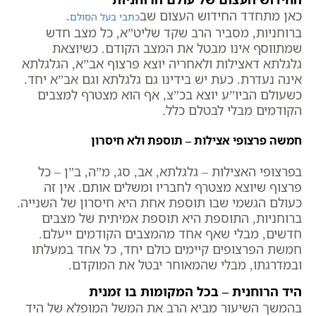
כאן מתחדד החידוש העצום שב
.
כתבי בעל הסולם
ברוחניות, מסביר הרב שקד שליט”א, כל מצב חדש
שמתווסף אינו מבטל את המצב הקודם. כשיוצאת
גלגלתא דאצילות ולאחריה יוצא פרצוף אב”א, הגלגלתא
אינה נעדרת. כעת יש בידינו גם גלגלתא וגם אב”א יחד.
כשעולם הביו”ע יוצא בכ”צ, אף הוא מצטרף למצבים
הקודמים מבלי לבטלם כלל.
חמשה פרצופי אצילות – תוספת ולא חיסרון
בפרצופי האצילות – גלגלתא, אב, סג, מ”ה, ב”ן – כל
פרצוף שיוצא מצטרף לחבריו ומשלים אותם. אין זה
כעולם הגשמי שבו תוספת אחת היא חיסרון של השנייה.
ברוחניות, התוספת היא תוספת אמיתית של מצבים
חדשים, מבלי שאף אחד מהמצבים הקודמים ייעלם.
חמשת הפרצופים קיימים כולם יחד, כל אחד במעלתו
ובמדרגתו, מבלי שהמאוחר יבטל את המוקדם.
היד הרוחנית – בכל המקומות בו זמנית
בהמשך השיעור מביא הרב את המשל המופלא של היד