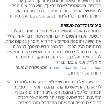
ורצון להשפיע. בשפה זו הרבה יותר קל להבין את
הדברים. כשאומרים לאדם “רצון”, הוא כבר אינו נופל
לחשש של הגשמה. זהו המפתח הגדול שפתח בעל
הסולם לדורנו, וכל הלימוד ב
בנוי על יסוד זה.
כתבי הרב”ש
סיכום והדרכה מעשית
המסקנה העולה מהשיעור היא יסודית ביותר. בעולם
הגשמי, העדר והשתנות הם חוקי היסוד. דבר אחד שולל
את השני, ותוספת במקום אחד היא חיסרון במקום אחר.
ברוחניות הכל הפוך – כל מצב חדש מצטרף למצבים
הקודמים מבלי לבטלם. המוחות הגשמיים שלנו מתקשים
לקלוט זאת, ועל כן נדרשת עבודה עקבית ומתמדת.
מומלץ להעמיק בכך גם דרך
, המאפשרת שמיעה
הספרייה הקולית של מאמרי החסידות
חוזרת של היסודות.
הרב שקד אליהו פנחס שליט”א מחזק את הלומדים – אל
לו לאדם להתייאש מהקושי בהבנה. זוהי דרך טבעית
ונכונה, וכל עמל בהבנת המושגים הרוחניים מצטרף
ומתעצם. ככל שמעמיקים יותר בלימוד, כך הכלים
הרוחניים נבנים והתפיסה מתרחבת מעל המידות