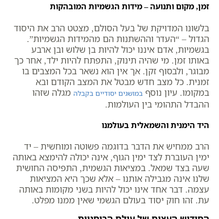
זמן, מקום ותנועה – מידות הגשמיות המובהקות
בלשונו המדויקת של בעל הסולם, מצטט הרב את היסוד
הגדול – “העדר וההשתנות הם מהמידות הגשמיות”.
בגשמיות, אדם איננו יכול להיות בן שלוש ובן ארבע
באותו זמן. מי שהיה תינוק, התפתח להיות ילד, אחר כך
מבוגר, ולבסוף זקן. אך אין הוא נשאר בכל המצבים בו
זמנית. כל מצב חדש מבטל את המצב הקודם ובא
במקומו. עיון נוסף
מגלה שזהו
במושגים יסודיים בקבלה
ההבדל התהומי בין העולמות.
היד הימנית והשמאלית בעולמנו
הרב ממחיש את הדבר בדוגמה פשוטה ומוחשית – יד
ימין העוברת לצד ימין הגוף, אינה יכולה להימצא באותה
שעה בצד שמאל. במציאות הגשמית, התפיסה החושית
שלנו אינה מגבילה אותנו – אלא שכך היא המציאות
עצמה. דבר אחד אינו יכול להיות בשני מקומות באותה
עת. זהו חוק יסוד בעולם הגשמי שאין ממנו מפלט.
החידוש העצום של עולם הרוחניות