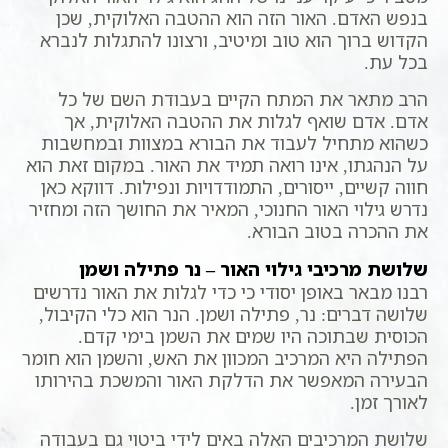
בנפש האדם. האור הזה הוא ההטבה האלוקית, שכן
הקדוש ברוך הוא טוב ומיטיב, ורצונו להתגלות לנברא
בכל עת.
הרב מתאר את המתח הקיים בעבודת השם של כל
אדם. אדם שואף לגלות את ההטבה האלוקית, אך
כשהוא מתחיל לעבוד את הבורא במצוות ובמחשבות
על הנהגתו, אינו רואה תמיד את האור. במקום זאת הוא
חווה קשיים, ייסורים, התמודדויות ונפילות. דווקא כאן
נדרש גילוי האור החנוכי, המאיר את החושך הזה ומחזיר
את ההכרה בטוב הבורא.
שלושת מרכיבי גילוי האור – נר פתילה ושמן
רבנו מבאר באופן יסודי כי כדי לגלות את האור נדרשים
שלושה דברים: נר, פתילה ושמן. הנר הוא כלי הקיבול,
הכוסית שבתוכה היו שמים את השמן בימי קדם.
הפתילה היא המרכיב המכוון את האש, והשמן הוא חומר
הבעירה המאפשר את הדלקת האור והמשכת בהירותו
לאורך זמן.
שלושת המרכיבים האלה באים לידי ביטוי גם בעבודה