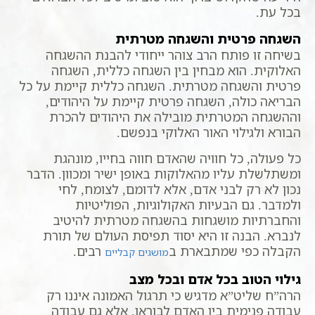
בכל עת.
השגחה פרטית והשגחה מטרתית
בשיחה זו פותח הרב צוהר ייחודי להבנת ההשגחה
האלוקית. הוא מבחין בין השגחה כללית, השגחה
פרטית והשגחה מטרתית. השגחה כללית קיימת על כל
הבריאה כולה, השגחה פרטית קיימת על היהודים,
וההשגחה המטרתית מובילה את היהודים להכרת
הבורא ולגילוי האור האלוקי בנפשם.
כל פעולה, כל חוויה שהאדם חווה בחייו, מונהגת
ומשתלשלת עליו מהאלוקות באופן ישיר ומכוון. הדבר
נכון לא רק לבני אדם, אלא לדומם, לצומח, לחי
ולמדבר. גם הבעיות האקולוגיות, הפוליטיות
והחברתיות מושגחות בהשגחה מטרתית להיטיב
לנברא. הבנה זו היא יסוד תפיסת העולם של תורת
הקבלה כפי שמתבארת ב
רבים.
מושגים קבליים
גילוי הטוב בכל אדם ובכל מצב
הרה”ח שליט”א מדגיש כי תרגול האמונה איננו רק
עבודה פנימית בין האדם לבוראו, אלא גם עבודה