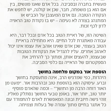
מעשית בחברה ובסביבה. בכל אדם שאנו פוגשים, בין
אם הוא בן משפחה, חבר, שכן או קולגה, יש לחפש את
הנקודה הטובה. גם אדם המעצבן על הכביש או
המתנהג בצורה לא נעימה – יש בו נקודת טוב הראויה
לדון לכף זכות.
השיטה הזו, של ראיית הטוב בכל אדם ובכל דבר, היא
עבודה מאתגרת לכל החיים. היא מתחילה בראיית
הטוב בעצמי, שכן אדם שאינו אוהב את עצמו אינו יכול
לאהוב אחרים. עליו להגדיל את הנקודות הטובות
שבעצמו, להעצים אותן, ומתוך כך להרחיב את
הספקטרום של הראייה גם כלפי הסביבה.
הוספת אור במקום מלחמה בחושך
היהדות, כפי שמדגיש הרב, אינה מתעסקת בחושך
וברע. עיסוקה הוא בהוספת טוב ובהרבות אור. “מעט מן
האור דוחה הרבה מן החושך” – וכמה שהאדם מוסיף
יותר טוב, יותר אור, באופן טבעי החושך נסתלק מאליו.
זוהי גישה חיובית ובונה המאפשרת לאדם להתמודד עם
כל אתגר בחיים מתוך עמדה של בעלות וצמיחה.