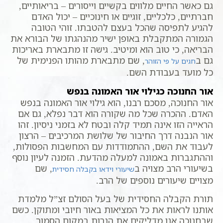
גם כאשר החיים מלווים בקשיים וייסורים – בריאותיים,
חברתיים, כלכליים, זוגיים או חינוכיים – יכול האדם
להגיע לתפיסה שהכל בעצם להטבתו. זוהי הטובה
הגמורה המתקבלת באופן ישיר מהנהגתו של הבורא את
הבריאה, כי טוב הוא ומיטיב. גישה זו מתבארת באריכות
גם ב
, שם מתבארת מהותו הפנימית של
חגים על פי הזוהר
כל מועד בעבודת השם.
אור החנוכה כגילוי אור האמונה בנפש
אור החנוכה, מסכם רבנו, הוא גילוי אור האמונה בנפש
האדם. ההכרה שכל מה שקורה הוא דבר נפלא, גם אם
הראייה הזו אינה תמיד קלה ובטח לא בזמני ניסיון. זהו
אור הנבנה דרך החיבור של שלושת המרכיבים – הרצון
לעבוד את השם, ההתמודדות עם המחשבות הפסולות,
וההתגברות באמונה למעלה מהדעת. הזמנה לעיון נוסף
בשיעורי הרב מצויה ב
, שם
שיעורי וידאו בקבלה חסידית
מצויים שיעורים נוספים של הרב.
תורת הקבלה החסידית של בעל הסולם זצ”ל מלמדת
אותנו לראות את כל המציאות באור חיובי ומתוקן. כשם
שבחנוכה אנו מדליקים את הנרות במקום הסמוך