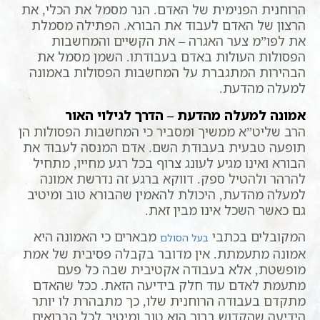
הרוחנית הפנימית של האדם. הנר מסמל את הכלי, את
הרצון של האדם לעבוד את הבורא. הפתילה מסמלת
את לפו”מ צער האגרה – את הקשיים והמחשבות
הפסולות העולות באדם בעבודתו. השמן מסמל את
הבהירות המתגברת על המחשבות הפסולות באמונה
למעלה מהדעת.
אמונה למעלה מהדעת – הדרך לגילוי האור
הרב שליט”א ממשיך ומסביר כי המחשבות הפסולות הן
תופעה טבעית בעבודת השם. אדם המנסה לעבוד את
הבורא ואינו מגיע לעונג צרוף בכל רגע מחייו, מתחיל
להרהר ולהטיל ספק. דווקא ברגע זה נדרשת אמונה
למעלה מהדעת, היכולת להאמין שהבורא טוב ומיטיב
גם כאשר השכל אינו מבין זאת.
המקובלים בכתבי
מבארים כי האמונה היא
בעל הסולם
אמונה מתעמתת. אין מדובר בקבלה פסיבית של אמת
מופשטת, אלא בעבודה אקטיבית שבה כל פעם
מתעמת לאדם עוד חלק בידיעה הזאת. ככל שהאדם
מתקדם בעבודה הרוחנית שלו, כך מתבהרת לו יותר
הידיעה שהקדוש ברוך הוא טוב ומיטיב לכל הברואים