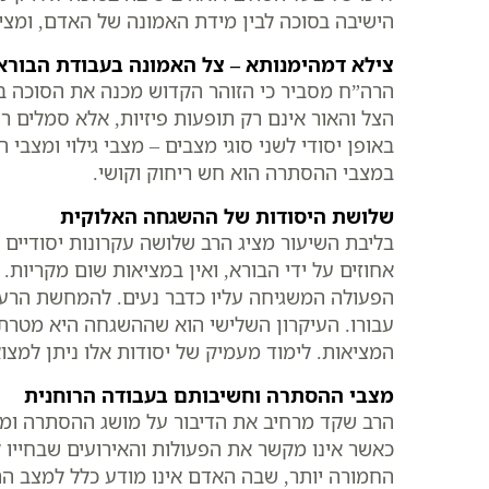
הישיבה בסוכה לבין מידת האמונה של האדם, ומצ
צילא דמהימנותא – צל האמונה בעבודת הבורא
הרה”ח מסביר כי הזוהר הקדוש מכנה את הסוכה בש
הצל והאור אינם רק תופעות פיזיות, אלא סמלים ר
באופן יסודי לשני סוגי מצבים – מצבי גילוי ומצב
במצבי ההסתרה הוא חש ריחוק וקושי.
שלושת היסודות של ההשגחה האלוקית
בליבת השיעור מציג הרב שלושה עקרונות יסודיי
אחוזים על ידי הבורא, ואין במציאות שום מקריות
הפעולה המשגיחה עליו כדבר נעים. להמחשת הרעיו
עבורו. העיקרון השלישי הוא שההשגחה היא מטרתי
המציאות. לימוד מעמיק של יסודות אלו ניתן למצו
מצבי ההסתרה וחשיבותם בעבודה הרוחנית
הרב שקד מרחיב את הדיבור על מושג ההסתרה ומבה
כאשר אינו מקשר את הפעולות והאירועים שבחיי
החמורה יותר, שבה האדם אינו מודע כלל למצב הה