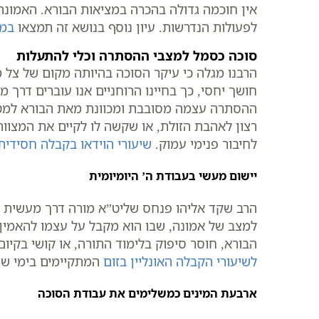
אין חוכמה גדולה בהכרה במציאות הבורא. האמונה
לפעולות הנדרשות. עיון נוסף בנושא זה תמצאו
במא
סוכה כסמל למצבי ההסתרה וכלי להתעלות
הרבנו מגלה כי עיקר הסוכה בהיותה מקום של צ
חושך יחסי, כך בחיינו הרוחניים אנו עוברים דרך 
ההסתרה עצמה מסובבת ומכוונת מאת הבורא למטר
רצון לאהבת הזולת, או שקשה לו לקיים את המצוו
לחיבור פנימי עמוק.
שיעורי הוידאו בקבלה חסידית
יישום מעשי בעבודת ה’ היומיומית
הרב שקד אליהו פנחס שליט”א מורה דרך מעשית כי
למצב של אמונה, שבו הוא מקבל על עצמו להאמין
הבורא, חוסר סיפוק בלימוד התורה, או קושי בקיו
לשיעורי הקבלה האונליין בזום
המתקיימים בימי שני ורביעי בשעה 20:30, שבהם מתפר
ארבעת המינים כמשלימים את עבודת הסוכה