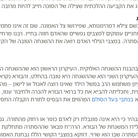
יג את הקביעה ההלכתית שצילה של הסוכה חייב להיות מרובה
ם צילא דמהימנותא, שפירושו צל האמונה. שם זה אינו סתמי,
וחניים עמוקים למצבים נפשיים שהאדם חווה בחייו. רבנו מרח
י הסתרה. במצבי הגילוי האדם רואה את ההשגחה הטובה של הקדו
ם בהבנת ההשגחה האלוקית. העיקרון הראשון הוא שההשגחה ה
. העיקרון השני הוא שההשגחה היא טובה בהחלט, והבורא נקרא
ן משתמש הרב במשל הילד שאינו רוצה לאכול או לישון – מה
ת, ותכליתה להביא את כל ברואי הבורא להכרה ולחיבור עמו,
א
בכתבי בעל הסולם
המהווים את הבסיס לתורת הקבלה החסיד
יר כי היא אינה מוגבלת רק לאדם כופר או רחוק מהתורה. גם
ו לידו המשגחת של הבורא. הרה”ח מבאר שההסתרה מתחלקת ל
סתרה שבו הוא שרוי. דווקא במצבי הקושי הללו נבחנת האמונ