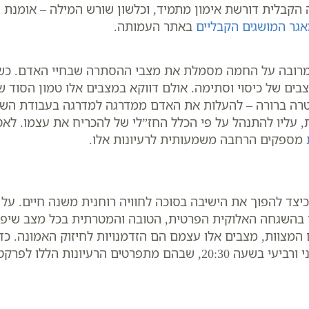
 הקבלית דורשת אימון מתמיד, וכלשון שורש המילה – אומנת
גר המושגים הקבליים
באתר העמותה.
ל מרובה על החמה מסמלת את מצבי ההסתרה שבחיי האדם. כש
מצבים של כיסוי וסתימה. אולם דווקא במצבים אלו טמון הסוד
ה ברורה – להעלות את האדם ממדרגה למדרגה בעבודת השם.
ת, עליו להתנהל על פי הכלל החז”לי של להכריח את עצמו. ל
מספקים הרחבה משמעותית לרעיונות אלו.
צד להפוך את הישיבה בסוכה לחוויה רוחנית משנה חיים. על 
 בהשגחה האלוקית הפרטית, הטובה והמטרתית בכל מצב שיפג
ם המצוות, מצבים אלו עצמם הם הזדמנויות לחיזוק האמונה. כד
טים הרעיונות הללו לפרקטיקה יומיומית.