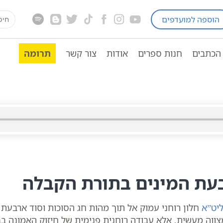
earch
הוספה למועדפים
ים לפי הזוהר
סוכות
for:
רב שקד אליהו פנחס | סולם יהודה | אשלג
הכתבים
חנות ספרים
אודות
צור קשר
תרומה
הו פנחס | סולם יהודה | אשלג
בעת המינים בתורת הקבלה
יט”א
חלון רוחני עמוק אל תוך מהות חג הסוכות וסוד ארבעת 
צווה מעשית, אלא עבודה רוחנית פנימית של חיזוק האמונה ב