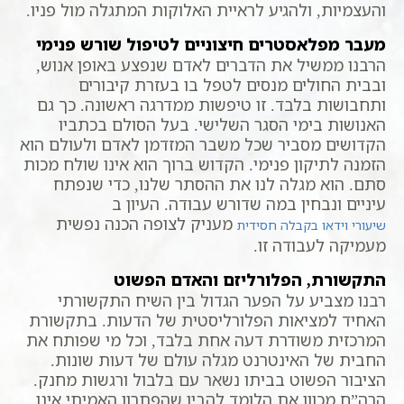
והעצמיות, ולהגיע לראיית האלוקות המתגלה מול פניו.
מעבר מפלאסטרים חיצוניים לטיפול שורש פנימי
הרבנו ממשיל את הדברים לאדם שנפצע באופן אנוש,
ובבית החולים מנסים לטפל בו בעזרת קיבורים
ותחבושות בלבד. זו טיפשות ממדרגה ראשונה. כך גם
האנושות בימי הסגר השלישי. בעל הסולם בכתביו
הקדושים מסביר שכל משבר המזדמן לאדם ולעולם הוא
הזמנה לתיקון פנימי. הקדוש ברוך הוא אינו שולח מכות
סתם. הוא מגלה לנו את ההסתר שלנו, כדי שנפתח
עיניים ונבחין במה שדורש עבודה. העיון ב
מעניק לצופה הכנה נפשית
שיעורי וידאו בקבלה חסידית
מעמיקה לעבודה זו.
התקשורת, הפלורליזם והאדם הפשוט
רבנו מצביע על הפער הגדול בין השיח התקשורתי
האחיד למציאות הפלורליסטית של הדעות. בתקשורת
המרכזית משודרת דעה אחת בלבד, וכל מי שפותח את
החבית של האינטרנט מגלה עולם של דעות שונות.
הציבור הפשוט בביתו נשאר עם בלבול ורגשות מחנק.
הרה”ח מכוון את הלומד להבין שהפתרון האמיתי אינו