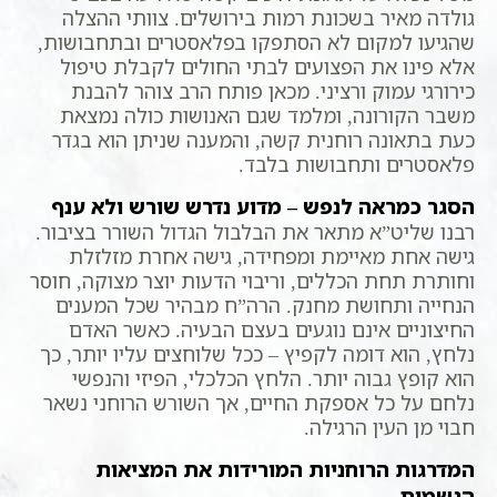
גולדה מאיר בשכונת רמות בירושלים. צוותי ההצלה
שהגיעו למקום לא הסתפקו בפלאסטרים ובתחבושות,
אלא פינו את הפצועים לבתי החולים לקבלת טיפול
כירורגי עמוק ורציני. מכאן פותח הרב צוהר להבנת
משבר הקורונה, ומלמד שגם האנושות כולה נמצאת
כעת בתאונה רוחנית קשה, והמענה שניתן הוא בגדר
פלאסטרים ותחבושות בלבד.
הסגר כמראה לנפש – מדוע נדרש שורש ולא ענף
רבנו שליט”א מתאר את הבלבול הגדול השורר בציבור.
גישה אחת מאיימת ומפחידה, גישה אחרת מזלזלת
וחותרת תחת הכללים, וריבוי הדעות יוצר מצוקה, חוסר
הנחייה ותחושת מחנק. הרה”ח מבהיר שכל המענים
החיצוניים אינם נוגעים בעצם הבעיה. כאשר האדם
נלחץ, הוא דומה לקפיץ – ככל שלוחצים עליו יותר, כך
הוא קופץ גבוה יותר. הלחץ הכלכלי, הפיזי והנפשי
נלחם על כל אספקת החיים, אך השורש הרוחני נשאר
חבוי מן העין הרגילה.
המדרגות הרוחניות המורידות את המציאות
הגשמית