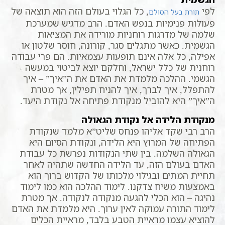
לפי
, כל הגלוי בעולם הזה הוא תוצאה של
תורת בעל הסולם
פעולות פנימיות בנפש האדם. הרב מדגיש שמערכת
שלמה של מדרגות רוחניות מורידה את המציאות
הגשמית. כאשר מתגלים סגר, קורונה, חוסר שלטון או
אפילה, כל אלה אינם תופעות עצמאיות. הם פרי עבודה
רוחנית של כלל ישראל, וחלקם יוצא לביטוי במעשה
הגשמי. ההלכה מלמדת את האדם את ה”איך” – איך
להתפלל, איך לברך, איך להניח תפילין, אך מטרת
ה”איך” היא להוביל מנקודת פתיחה אל נקודת היעד.
מנקודת הלידה אל נקודת הגאולה
הרב רבי שקד אליהו פנחס שליט”א מלמד שנקודת
הפתיחה של המרוץ היא הלידה, ונקודת הסיום היא
הגאולה השלמה. בין שתי הנקודות נפרשת כל עבודת
האדם בעולם הזה, עד הלידה החדשה שתהיה לאחר
תחיית המתים ובגילוי מלכותו של הקדוש ברוך הוא
באמצעות משיח צדקנו. לימוד ההלכה הוא כמו לימוד
נהיגה – הוא הכלי להגעה מנקודה לנקודה. אך מטרת
לימוד התורה עמוקה לאין ערוך. היא מלמדת את האדם
להוציא עצמו מראיית הטבע בלבד, מראיית הכלים