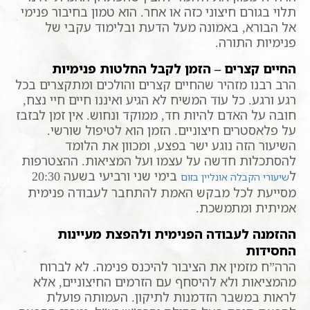
תלוי בגורם חיצוני כזה או אחר. הוא טמון בחיבור פנימי
אל הבורא, באמונה מעל הדעת ובלימוד עקבי של
פנימיות התורה.
החיים קצרים – הזמן לקבל החלטות פנימיות
הרב רבנו מזהיר שהחיים קצרים והולכים ומתקצרים בכל
רגע ורגע. כל עוד המשיח לא הגיע ואיננו חיים חיי נצח,
חובה על האדם להיות חד, ממוקד ונחוש. אין זמן לבזבז
על פלאסטרים חיצוניים. הזמן הוא לטיפול שורשי.
השיעור הזה נוגע ישר בפצע, ומכוון את הלומד
להסתכלות חדשה על עצמו ועל המציאות. ההצטרפות
ל
בימי שני ורביעי בשעה 20:30
שיעורי הקבלה אונליין בזום
מסייעת לכל מבקש האמת להתחבר לעבודה פנימית
אמיתית ומתמשכת.
ההזמנה לעבודה הפנימית ולהפצת מעיינות
החסידות
הרה”ח מזמין את הציבור להיכנס פנימה. לא לברוח
מהמציאות ולא להיסחף עם הזרמים החיצוניים, אלא
לראות במשבר הזדמנות לתיקון. העמותה פועלת