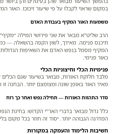
בהמשך השיעור מבואר שהן בעיגולים והן ביושר מ
במקום שראוי לקבלו על פי שיעור זיכוכו. האור המ
משמעות האור המקיף בעבודת האדם
הרב שליט”א מבאר את שני פירושי המילה “מקיף”:
תיכנס פנימה. מאידך, לשון הקפה בהשאלה — כמי
המקיף מסמל בנפש האדם את השאיפות הגדולות וה
כאור פנימי.
פנימיות הכלי וחיצוניות הכלי
מלבד חלוקת האורות, מבואר בשיעור שגם הכלים
מאיר האור באופן שונה ומצומצם יותר. הבחנה זו
סדר התהוות האורות — תחילה נפש ואחר כך רוח
כלל גדול מבואר בדברי האר”י הקדוש: בחינת הנ
המדרגה הגבוהה יותר. יסוד זה חוזר בכל מקום ב
חשיבות הלימוד והעמקה במקורות