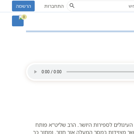
Search Button
S
התחברות
הרשמה
ת חלק ב
0
עיגולים לספירות היושר. הרב שליט”א פותח
שר מצוידות במסך המעלה אור חוזר, ומתוך כך