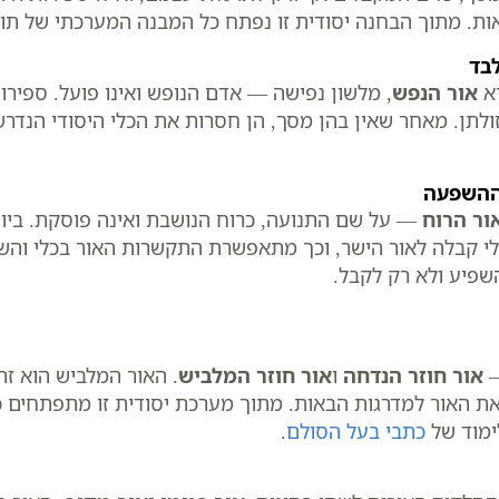
ות. מתוך הבחנה יסודית זו נפתח כל המבנה המערכתי של תו
בד
רא
אור הנפש
, מלשון נפישה — אדם הנופש ואינו פועל. ספירות
ולתן. מאחר שאין בהן מסך, הן חסרות את הכלי היסודי הנדרש ל
וההשפעה
ור הרוח
— על שם התנועה, כרוח הנושבת ואינה פוסקת. ביו
 לכלי קבלה לאור הישר, וכך מתאפשרת התקשרות האור בכלי וה
פיע ולא רק לקבל.
—
אור חוזר הנדחה
ו
אור חוזר המלביש
. האור המלביש הוא זה
את האור למדרגות הבאות. מתוך מערכת יסודית זו מתפתחים 
ימוד של
כתבי בעל הסולם
.