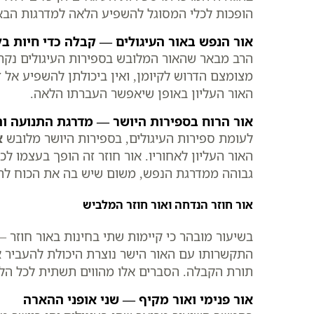
הופכות לכלי המסוגל להשפיע הלאה למדרגות הבא
אור הנפש באור העיגולים — קבלה כדי חיות בל
הרב מבאר שהאור המלובש בספירות העיגולים נק
מצומצם הדרוש לקיומן, ואין ביכולתן להשפיע אל ז
האור העליון באופן שיאפשר העברתו הלאה.
אור הרוח בספירות היושר — מדרגת התנועה 
לעומת ספירות העיגולים, בספירות היושר מלובש
א
האור העליון לאחוריו. אור חוזר זה הופך בעצמו
גבוהה ממדרגת הנפש, משום שיש בה את הכוח להש
אור חוזר הנדחה ואור חוזר המלביש
בשיעור מובהר כי קיימות שתי בחינות באור חוזר 
התקשרותו עם האור הישר נוצרת היכולת להעביר 
תורת הקבלה. הסברים אלו מהווים תשתית לכל הל
אור פנימי ואור מקיף — שני אופני ההארה