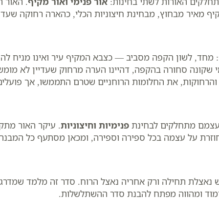
תחלקים האורות לשתי בחינות:
אור פנימי ואור מקיף
. האור 
קיף מאיר מבחוץ, מבחינת חיצוניות הכלי, כהארה רחוקה שעדיי
 מחד, לשון הקפה מסביב — כצבא המקיף עיר ואינו מניח לה
 שקונה סחורה בהקפה, דהיינו הערה מרחוק שעדיין לא מומש
רחוקות, את החלומות הרוחניים שטרם התממשו, אך פועלים 
 עצמם מתחלקים לבחינת
פנימיות וחיצוניות
. עיקר האור מתקב
 חוזרת על עצמה בכל ספירה וספירה, ומכאן מסתעף כל המבנ
פש נאצלת תחילה ורק אחריה נאצל הרוח. סדר זה מלמד שמדרג
לימוד ומהווה מפתח להבנת סדר ההשתלשלות.