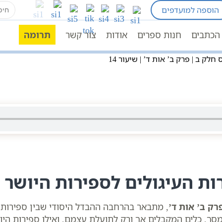
earch
הוספה למועדפים
for:
בעל הסולם תלמוד עשר הספירות
תלמוד עשר הספירו
? | תע”ס חלק ב | פרק ב’ אות ד’ | שיעור 14
הכתבים
חנות ספרים
אודות
צור קשר
תרומה
ק ב | פרק ב’ אות ד’ | שיעור 14
ות העיגולים לספירות היושר
ק ב’ אות ד’
, מתבאר בהרחבה ההבדל היסודי שבין ספירות ה
מסך, כלים המקבלים אך ורק לתועלת עצמם, ואילו ספירות היו