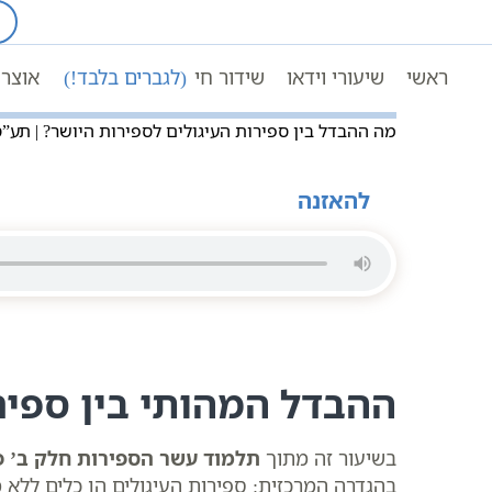
Ski
t
עמוד ראשי
שיעורי וידאו
conten
מה ההבדל בין ספירות העיגולים לספירות היושר
ראשי
שיעורי וידאו
שידור חי
(לגברים בלבד!)
אוצר 
מה ההבדל בין ספירות העיגולים לספירות היושר? | תע”ס חל
להאזנה
ההבדל המהותי בין ספיר
בשיעור זה מתוך
תלמוד עשר הספירות חלק ב’ פר
בהגדרה המרכזית: ספירות העיגולים הן כלים ללא 