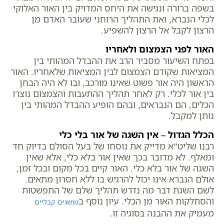
בשפה ברורה ונגישה את היחס המדויק בין האור האלוקי
לכלי הנברא, ואת התהליך הרוחני שעובר האדם מן
הרצון לקבל אל הרצון להשפיע.
האור לפני הצמצום ולאחריו
בפתח השיעור מסביר הרב את ההבדל המהותי בין
המציאות שקודם הצמצום לבין המציאות שלאחריו. האור
הראשון היה אור פשוט שאינו מורכב, ובו לא היה הבחן
בין אור לכלי. רק לאחר תהליך ההתעבות והצמצום נוצרו
הכלים, הם הנבראים, ובהם הופיע ההבדל המהותי בין
נותן למקבל.
הכלל הגדול – אין השגה של אור בלי כלי
רבנו שליט”א מדייק את נוסחו של בעל הסולם בדיוק חד
ומאלף. לא מדובר בכך שאין אור בלא כלי, אלא שאין
השגה של אור בלא כלי. האור קיים בכל מקום ובכל זמן,
אולם הנברא אינו יכול להרגיש בו ללא חסרון מתאים.
לשם השגת דבר מה נדרש תהליך שלם של התפשטות
והסתלקות האור מן הכלי. עיון נוסף ב
מושגים קבליים
מעמיק את ההבנה בסוגיה זו.