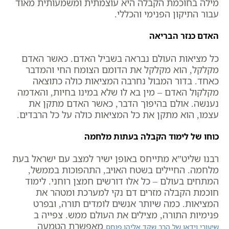
מילה בחוכמת הקבלה היא עוצמתית ומשמעותית מאוד
עבור התיקון הפנימי והכללי.
האדם כנזר הבריאה
כל מציאות העולם נבראה בשביל האדם. כאשר האדם
מקלקל, הוא מקלקל את הדומם הצומח החי והמדבר
כאחד. בדור המבול נחרבה המציאות כולה כתוצאה
מקלקול האדם – מין בא לו שלא במינו בחיות, והאדמה
נענשה. אולם בהיפוך הדבר, כאשר האדם מתקן את
עצמו, הוא מתקן את כל המציאות כולה על כל הרבדים.
כוחו של לימוד הקבלה בעתות מלחמה
רבנו שליט”א מתייחס באופן ישיר למצב עם ישראל בעת
מלחמה. החיילים בשטח האויב, התהפוכות בממשל,
המתחים בעולם – כל אלו דורשים חמצן רוחני. לימוד
חוכמת הקבלה מזרים דם נקי למערכת ומטהר את
המציאות. כמה שיותר אנשים לומדים תורה, ובפרט
פנימיות התורה, מצילים את העולם ממש. צפייה ב
מאפשרת הטמעה
שיעורי וידאו של הרב שקד אליהו פנחס