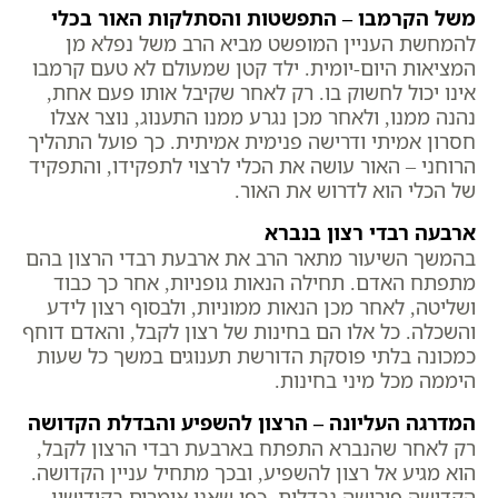
משל הקרמבו – התפשטות והסתלקות האור בכלי
להמחשת העניין המופשט מביא הרב משל נפלא מן
המציאות היום-יומית. ילד קטן שמעולם לא טעם קרמבו
אינו יכול לחשוק בו. רק לאחר שקיבל אותו פעם אחת,
נהנה ממנו, ולאחר מכן נגרע ממנו התענוג, נוצר אצלו
חסרון אמיתי ודרישה פנימית אמיתית. כך פועל התהליך
הרוחני – האור עושה את הכלי לרצוי לתפקידו, והתפקיד
של הכלי הוא לדרוש את האור.
ארבעה רבדי רצון בנברא
בהמשך השיעור מתאר הרב את ארבעת רבדי הרצון בהם
מתפתח האדם. תחילה הנאות גופניות, אחר כך כבוד
ושליטה, לאחר מכן הנאות ממוניות, ולבסוף רצון לידע
והשכלה. כל אלו הם בחינות של רצון לקבל, והאדם דוחף
כמכונה בלתי פוסקת הדורשת תענוגים במשך כל שעות
היממה מכל מיני בחינות.
המדרגה העליונה – הרצון להשפיע והבדלת הקדושה
רק לאחר שהנברא התפתח בארבעת רבדי הרצון לקבל,
הוא מגיע אל רצון להשפיע, ובכך מתחיל עניין הקדושה.
הקדושה פירושה נבדלות, כפי שאנו אומרים בקידושין