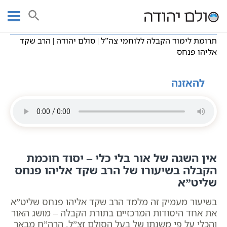
Ski
עמוד ראשי
שיעורי וידאו
חסידות כללי
t
תרומת לימוד הקבלה ללוחמי צה”ל | סולם יהודה | הרב שקד אליהו פנחס
conten
תרומת לימוד הקבלה ללוחמי צה”ל | סולם יהודה | הרב שקד
אליהו פנחס
להאזנה
אין השגה של אור בלי כלי – יסוד חוכמת
הקבלה בשיעורו של הרב שקד אליהו פנחס
שליט”א
בשיעור מעמיק זה מלמד הרב שקד אליהו פנחס שליט”א
את אחד היסודות המרכזיים בתורת הקבלה – מושג האור
והכלי על פי משנתו של בעל הסולם זצ”ל. הרה”ח מבאר