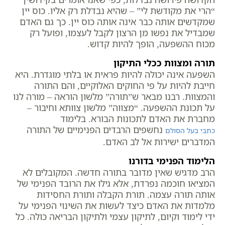
“הרי את מקודשת לי” – שהיא נבדלת רק אליו. כוס יין
שמקדשים אותה כבר אינה אותה כוס יין. כך גם האדם
שמבדיל את נפשו מן הרצון לקבל לעצמו, ופועל רק
מכוח ההשפעה, הופך להיות קדוש.
תורה ומצוות ככלי התיקון
השפעה אינה יכולה להיות פראית או בלתי מוגדרת. היא
חייבת להיות על פי החוקים האלוקיים, והם התורה
והמצוות. רבנו מבאר ש”תורה” מלשון הוראה – מורה לנו
על תכונת ההשפעה. “מצווה” מלשון צוותא וחיבור –
מחברת את האדם לתכונות הבורא. בלימוד
נחשפים הרבדים הפנימיים של התורה
כתבי בעל הסולם
המדברים ישירות אל לב האדם.
הלימוד הפנימי בדורנו
הרב מדגיש שאין מדובר בתורה חדשה. המקובלים לא
המציאו חוכמה נפרדת, אלא גילו את הרובד הפנימי של
אותה תורה עצמה. תורת הקבלה ותורת החסידות
מלמדות את האדם כיצד לעשות את השינוי הפנימי על
ידי לימוד וקיום, לתיקון עצמי ולתיקון הבריאה כולה. כל