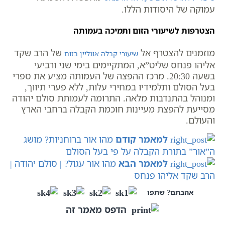
עמוקה של היסודות הללו.
הצטרפות לשיעורי הזום ותמיכה בעמותה
מוזמנים להצטרף אל
של הרב שקד
שיעורי קבלה אונליין בזום
אליהו פנחס שליט”א, המתקיימים בימי שני ורביעי
בשעה 20:30. מרכז ההפצה של העמותה מציע את ספרי
בעל הסולם ותלמידיו במחירי עלות, ללא פערי תיווך,
ומנוהל בהתנדבות מלאה. התרומה לעמותת סולם יהודה
מסייעת להפצת מעיינות חוכמת הקבלה ברחבי הארץ
והעולם.
למאמר קודם
מהו אור ברוחניות? מושג
ה”אור” בתורת הקבלה על פי בעל הסולם
למאמר הבא
מהו אור עגול? | סולם יהודה |
הרב שקד אליהו פנחס
אהבתם? שתפו
הדפס מאמר זה