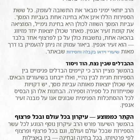
הרב יוחאי ימיני מבאר את התשובה לעומק. כל ששת
הספירות הללו אינן אלא בחינה אחת בעביות המסך.
עביות המסך השווה לכולן היא בחינת גימ״ל, המוציאה
את קומת זעיר אנפין. מאחר שכולן יוצאות יחד מזיווג
בהכאה אחת, נחשבות כולן על כן לפרצוף אחד בלבד
— הוא זעיר אנפין. ביאור עמוק זה ניתן להעמיק בו דרך
מאות
שבאתר.
שיעורי וידאו בקבלה וחסידות
ההבדלים שבין נצח, הוד ויסוד
בהמשך מציין הרב כי קיימים הבדלים פנימיים בין
הספירות חג״ת לבין נה״י, ואלו ייבחנו בשיעורים הבאים.
אף שכולן יוצאות מאותה עביות מסך, יש דקויות
שמייחדות כל ספירה וספירה. הבחנות אלו הן הבסיס
לכל ההסתכלות הפנימית שבונים אנו על מבנה זעיר
אנפין.
הקֶתֶר כממוצע — עיקרון בכל עולם ובכל פרצוף
בהמשך השיעור פורש הרב עיקרון נוסף הנוגע לכל עשר
הספירות שבכל עולם ועולם, וגם בכל פרצוף ופרצוף
לפי פרטיותו. בכל בחינה ובחינה — בין באצילות