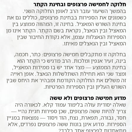
חלוקה לחמישה פרצופים ובחינת הקֶתֶר
בהמשך השיעור עובר הרב לאופן החלוקה השני.
כשמונים את הספירות בבחינת פרצופים, כוללים גם את
בחינת השורש המאציל. בחינה זו, המהווה ממוצע בין
המאציל ובין הנאצל, נקראת בשם הקֶתֶר. הקֶתֶר אינו מן
הספירות הנאצלות עצמן, אלא נקודת החיבור שבין
המאציל ובין הנאצלים מאיתו.
בחלוקה זו מתקבלים חמישה פרצופים: כתר, חכמה,
בינה, זעיר אנפין ומלכות. הרב מדגיש כי הקֶתֶר הוא
בחינת הממוצע — מצד אחד יש בו ממידות המאציל,
ומצד שני הוא תחילת השתלשלות הנאצל. אופן ראייה
זה משלים את החלוקה הקודמת ומבהיר את היחס שבין
השורש העליון ובין הספירות הפרטיות.
מדוע חמישה פרצופים ולא ששה
שאלה יסודית עולה בלימוד עמוד קלא. לכאורה היה
צריך להיות ששה פרצופים, שכן ספירות חג״ת נה״י —
חסד, גבורה, תפארת, נצח, הוד ויסוד — נמצאות במניין
הספירות. מדוע אינן בונות ששה פרצופים נפרדים, אלא
מתאחדות לפרצוף אחד בלבד?