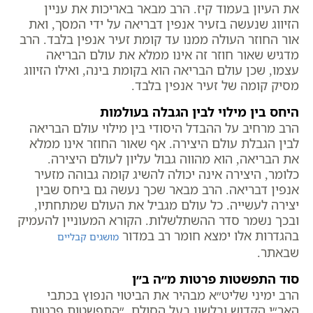
את העיון בעמוד קיז. הרב מבאר באריכות את עניין
הזיווג שנעשה בזעיר אנפין דבריאה על ידי המסך, ואת
אור החוזר העולה ממנו עד קומת זעיר אנפין בלבד. הרב
מדגיש שאור חוזר זה אינו ממלא את עולם הבריאה
עצמו, שכן עולם הבריאה הוא בקומת בינה, ואילו הזיווג
מסיק קומה של זעיר אנפין בלבד.
היחס בין מילוי לבין הגבלה בעולמות
הרב מרחיב על ההבדל היסודי בין מילוי עולם הבריאה
לבין הגבלת עולם היצירה. אף שאור החוזר אינו ממלא
את הבריאה, הוא מהווה גבול עליון לעולם היצירה.
כלומר, היצירה אינה יכולה להשיג קומה גבוהה מזעיר
אנפין דבריאה. הרב מבאר שכך נעשה גם ביחס שבין
יצירה לעשייה. כל עולם מגביל את העולם שמתחתיו,
ובכך נשמר סדר ההשתלשלות. הקורא המעוניין להעמיק
בהגדרות אלו ימצא חומר רב במדור
מושגים קבליים
שבאתר.
סוד התפשטות פרטות מ״ה ב״ן
הרב ימיני שליט״א מבהיר את הביטוי הנפוץ בכתבי
האר״י הקדוש ובלשון בעל הסולם, ״התפשטות פרטות