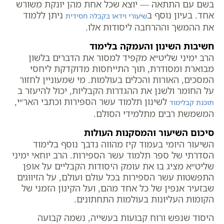
בשם עם התתאה — יוצא שכל אחת מהן יונקת משורש
אחד. בעיון נוסף ב
ניתן ללמוד
שיעורי וידאו בקבלה חסידית
את ההמשך וההרחבה ליסודות אלו.
חשיבות השינון והעמקה בלימוד
הרב ימיני שליט״א מקפיד למסור את הדברים בלשון
מבוארת ומסודרת, תוך התייחסות מדוקדקת ליחסי
המסכים, האורות והכלים בעולמות. מי שמעוניין לחזור
על החומר ולשנן את ההגדרות הקבליות, יכול להיעזר ב
לשינון תלמוד עשר הספירות וכתבי האר״י,
תוכנת קבלימוד
המשמשת רבים מתלמידי הסולם.
סיכום השיעור והמסקנות העולות
השיעור היומי בעמוד קיז מהווה נדבך נוסף בלימוד
הסדרתי של ספר תלמוד עשר הספירות. הרב יוחאי ימיני
שליט״א מציג בו את עומק היסודות הקבליים על אופן
התפשטות עשר הספירות בכל עולם ועולם, על הזיווגים
שבזעיר אנפין של כל אחד מהם, ועל הקינון הזמני של
הקומות העליונות בעולמות התחתונים.
היסוד שנפש ורוח קבועות בעשייה, נשמה קבועה