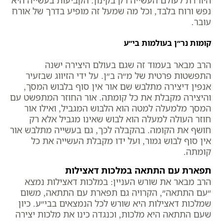
היורדת לעולם העשייה רק בקינון. הקביעות בעשייה היא
נפש ורוח בלבד, וכל מה שמעל זה מופיע בדרך של אורח
עובר.
קומות נר״ן בעולמות בי״ע
הרב מבאר בעמוד זה שגם בעולם היצירה ישנה
התפשטות פרטית של מ״ה ב״ן. על ידי הזיווג שבזעיר
אנפין דיצירה מתלבש שם אור אין סוף בלבוש המסך,
והיצירה מקבלת את כל קומתה. אור החוזר המתפשט עם
המסך מלמעלה למטה הוא הלבוש המגביל, ואילו אור
חוזר העולה למעלה הוא לבוש שאינו מגביל אלא רק
חושף את הקומה. בהקבלה לכך, גם בעשייה מתלבש אור
אין סוף לבוש גמור, ועל ידו מקבלת העשייה את כל
קומתה.
תפארת עם התתאה במלכות דאצילות
הרב מבאר את שורש העניין: במלכות דאצילות נמצא
״עם התתאה״, הקרויה גם תפארת עם התתאה, משום
שמלכות דאצילות היא שורש לכל הנמצאים בבי״ע. כיון
שעם התתאה היא מלכות, וכנגדה כינו את מלכות יצירה