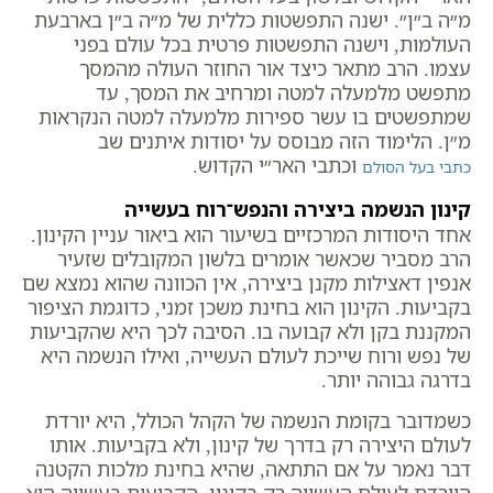
מ״ה ב״ן״. ישנה התפשטות כללית של מ״ה ב״ן בארבעת
העולמות, וישנה התפשטות פרטית בכל עולם בפני
עצמו. הרב מתאר כיצד אור החוזר העולה מהמסך
מתפשט מלמעלה למטה ומרחיב את המסך, עד
שמתפשטים בו עשר ספירות מלמעלה למטה הנקראות
מ״ן. הלימוד הזה מבוסס על יסודות איתנים שב
וכתבי האר״י הקדוש.
כתבי בעל הסולם
קינון הנשמה ביצירה והנפש־רוח בעשייה
אחד היסודות המרכזיים בשיעור הוא ביאור עניין הקינון.
הרב מסביר שכאשר אומרים בלשון המקובלים שזעיר
אנפין דאצילות מקנן ביצירה, אין הכוונה שהוא נמצא שם
בקביעות. הקינון הוא בחינת משכן זמני, כדוגמת הציפור
המקננת בקן ולא קבועה בו. הסיבה לכך היא שהקביעות
של נפש ורוח שייכת לעולם העשייה, ואילו הנשמה היא
בדרגה גבוהה יותר.
כשמדובר בקומת הנשמה של הקהל הכולל, היא יורדת
לעולם היצירה רק בדרך של קינון, ולא בקביעות. אותו
דבר נאמר על אם התתאה, שהיא בחינת מלכות הקטנה