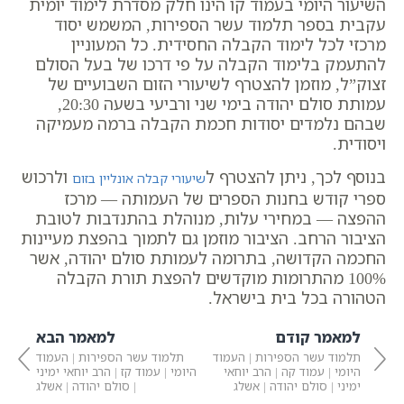
השיעור היומי בעמוד קו הינו חלק מסדרת לימוד יומית
עקבית בספר תלמוד עשר הספירות, המשמש יסוד
מרכזי לכל לימוד הקבלה החסידית. כל המעוניין
להתעמק בלימוד הקבלה על פי דרכו של בעל הסולם
זצוק”ל, מוזמן להצטרף לשיעורי הזום השבועיים של
עמותת סולם יהודה בימי שני ורביעי בשעה 20:30,
שבהם נלמדים יסודות חכמת הקבלה ברמה מעמיקה
ויסודית.
בנוסף לכך, ניתן להצטרף ל
ולרכוש
שיעורי קבלה אונליין בזום
ספרי קודש בחנות הספרים של העמותה — מרכז
ההפצה — במחירי עלות, מנוהלת בהתנדבות לטובת
הציבור הרחב. הציבור מוזמן גם לתמוך בהפצת מעיינות
החכמה הקדושה, בתרומה לעמותת סולם יהודה, אשר
100% מהתרומות מוקדשים להפצת תורת הקבלה
הטהורה בכל בית בישראל.
למאמר קודם
למאמר הבא
תלמוד עשר הספירות | העמוד
תלמוד עשר הספירות | העמוד
היומי | עמוד קה | הרב יוחאי
היומי | עמוד קז | הרב יוחאי ימיני
ימיני | סולם יהודה | אשלג
| סולם יהודה | אשלג