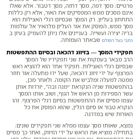
פרטיים: מסך דפה, מסך דחזה, מסך דטבור. אלא שאלו
אינם מסכים ממש המפסיקים את האור, אלא רק כללות
התחתון בעליון. רק המסך שבסיום רגלי האצילות הוא
מסך ממש, הפוסק את אור העליון מלהאיר אל עולמות
בריה יצירה ועשייה. בעניינים אלו ניתן להעמיק בעיון ב
שבאתר העמותה.
כתבי בעל הסולם
תפקידי המסך — בזיווג דהכאה ובסיום ההתפשטות
הרב מבאר בעמקות את שני תפקידיו של המסך
שבסיום רגלי האצילות. תפקיד אחד הוא להוציא ראש
הפרצוף על ידי זיווג דהכאה, שעל ידו מתעלה אור חוזר
ממטה למעלה ומלביש את הקומה. ולאחר מכן,
בהתפשטות שניה הנקראת “מנה ובה”, יורדות אותן
עשר הספירות מן הראש אל הגוף, ושוב אותו המסך
עצמו מסיים את ההתפשטות בסיום רגלי הפרצוף. זהו
הנקרא טבור או סיום רגלין, שהוא הפוסק את כל
האורות שיש במדרגה.
נמצא, שאותו מסך עצמו ממלא שני תפקידים שונים:
בתחילה מוציא את הראש על ידי הזיווק, ואחר כך מסיים
את ההתפשטות. אין כאן שני מסכים נפרדים, אלא הוא