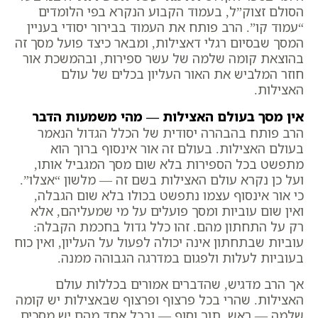
הסולם זצוק”ל, בעמוד הקבוע הנקרא בפי הלומדים
“עמוד קו”. הרב פותח את העמוד בבירור יסודי בעניין
המסך שבסיום רגלי דאצילות, ומבאר כיצד פועל מסך זה
בהוצאת קומה שלמה של עשר ספירות, ובהמשכת אור
חוזר המלביש את האור העליון בכלים של עולם
האצילות.
אין מסך בעולם האצילות — מהי משמעות הדבר
הרב פותח בהבהרה יסודית של הכלל הגדול הנאמר
בעולם האצילות. בעולם זה אור אינסוף ברוך הוא
מתפשט בכל הספירות בלא שום מסך המגביל אותו,
ועל כן נקרא עולם האצילות בשם זה — מלשון “אצלו”.
כי אור אינסוף עצמו נתפשט בכולו בלא שום הגבלה,
ואין שום עוביות ומסך פועלים על מי שמעליהם, אלא
רק על התחתון מהם. זהו כלל גדול בחכמת הקבלה:
עוביות שבתחתון אינה יכולה לפעול על העליון, ואין כוח
בעוביות לעלות ולפגום במדרגה הגבוהה ממנה.
אך הרב מדגיש, שהדברים אמורים בכללות עולם
האצילות. שהרי בכל פרצוף ופרצוף שבאצילות יש קומה
שלמה — ראש, תוך וסוף — ובכל אחד מהם יש מסכים