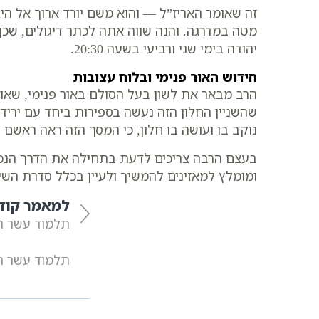
זה שאומר האריז”ל — והוא משם יורד ארוך אל היג
מטה במדרגה. והנה שווה אתה לכתר דיגולים, שכן
יהודה בימי שני ורביעי בשעה 20:30.
חידוש האור פנימי ובלוח עצובות
הרב מבאר את לשון בעל הסולם באור פנימי, שאומר
שהשניין החלון הזה נעשה בספירות ביחד עם ירידת
נוקב בו ועושה בו חלון, כי המסך הזה ראה ראשם 
בעצם הרבה צריכים לדעת בתחילה את הדרך הנכונה
ומומלץ למאזינים להמשיך ולעיין בכלל סדרת השי
למאמר קוד
תלמוד עשר הספ
תלמוד עשר הספ