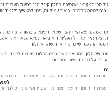
ול הב’ למקומו. שמסיבת החלון קיבל הב’ בחינת העביות ובחי
 בנה למטה מחכמה. ביאור עמוק זה, ניתן להמשיך וללמוד או
 שמשם יוצא האור הצד שמולי דעיגולה, בהוורשו בתוכו ונוקב
 האור אליו מהיגול העליון, הוא ביאור נפלא שכאן ראה ראשם 
המסך הזה כמו שלמדנו הוא זה שנקרא חלון.
 של חלון, המובאת באור פנימי ובלוח עצובות לעמד. השיעור
עורים על תלמוד עשר הספירות.
ם
ירות | העמוד היומי | עמוד נא | הרב יוחאי ימיני | סולם יהו
למאמ
ירות | העמוד היומי | עמוד נג | הרב יוחאי ימיני | סולם יהוד