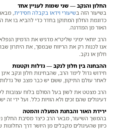
החלון והנקב — שני שמות לעניין אחד
בשיעור הזה ב
שיעורי וידאו בקבלה חסידית
, מבאר
כדוגמת החלון המתוקן בחדר כדי להביא בו את ה
האור מן המדרגה.
הרב יוחאי ימיני שליט”א מדגיש את הדמיון הנפ
אנו לכנות רק את הריווח שבמסך, את היתרון שבו, 
חלון או נקב.
ההבחנה בין חלון לנקב — גדלות וקטנות
חידוש גדול לימד הרב, שהבחינות חלון ונקב אינ
לאחר עולם התיקון, ששם יש כבר מצב של גדלות 
הרב מצטט את לשון בעל הסולם בלוח עצובות לעמ
דעיגולים שהם זכים ולא הוויות כלל. ועל ידי זה י
ירידת האור והבחנת המעלה והמטה
בהמשך השיעור, מבאר הרב כיצד מסיבת החלון נ
כיוון שהעיגולים מקבלים מן היושר דרך החלונות 