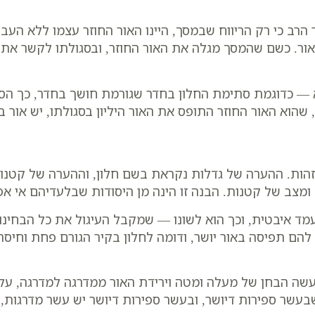
 הרב כי רק הריווח שבמסך, היינו האור החוזר עצמו ללא העבי
אור. כשם שהמסך מגלה את האור החוזר, ובסגולתו לקשר א
לא — כדוגמת סתימת החלון בחדר שגורמת חושך בחדר, כך הס
שהוא האור החוזר התופס את האור היליון בסגולתו, יש אור במ
ן זהות. ההערה של גדלות נקראת בשם חלון, וההערה של קטנו
ומצב של קטנות. הבנה זו הינה מן היסודות שבלעדיהם אי 
ד איבטית, וכך הוא לשונו — שמקבל העיגול את כל הבחינו
ש להם תפיסה באור יושר, ודומה לחלון בקיר הגורם פחת וחיסרו
עשה הבחן של מעלה ומטה וירידת האור ממדרגה למדרגה, על
שבעשר ספירות דיושר, ובעשר ספירות דיושר יש עשר מדרגות, א