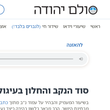
Ski
t
עמוד ראשי
שיעורי וידאו
שיעורי קבל
conten
תלמוד עשר הספירות | העמוד היומי | עמוד נב |
ראשי
שיעורי וידאו
שידור חי
(לגברים בלבד!)
אוצ
תלמוד עשר הספירות | העמוד היומי | עמוד נב | הרב יוחאי י
להאזנה
סוד הנקב והחלון בעיגו
בשיעור המעמיק והבהיר על עמוד נ”ב מתוך
כתבי
מבחינת היושר. הרב מבאר בלשון בהירה כיצד נעשת