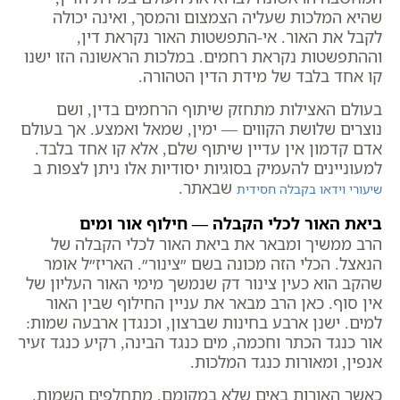
שהיא המלכות שעליה הצמצום והמסך, ואינה יכולה
לקבל את האור. אי-התפשטות האור נקראת דין,
וההתפשטות נקראת רחמים. במלכות הראשונה הזו ישנו
קו אחד בלבד של מידת הדין הטהורה.
בעולם האצילות מתחזק שיתוף הרחמים בדין, ושם
נוצרים שלושת הקווים — ימין, שמאל ואמצע. אך בעולם
אדם קדמון אין עדיין שיתוף שלם, אלא קו אחד בלבד.
למעוניינים להעמיק בסוגיות יסודיות אלו ניתן לצפות ב
שבאתר.
שיעורי וידאו בקבלה חסידית
ביאת האור לכלי הקבלה — חילוף אור ומים
הרב ממשיך ומבאר את ביאת האור לכלי הקבלה של
הנאצל. הכלי הזה מכונה בשם ״צינור״. האריז״ל אומר
שהקב הוא כעין צינור דק שנמשך מימי האור העליון של
אין סוף. כאן הרב מבאר את עניין החילוף שבין האור
למים. ישנן ארבע בחינות שברצון, וכנגדן ארבעה שמות:
אור כנגד הכתר וחכמה, מים כנגד הבינה, רקיע כנגד זעיר
אנפין, ומאורות כנגד המלכות.
כאשר האורות באים שלא במקומם, מתחלפים השמות.