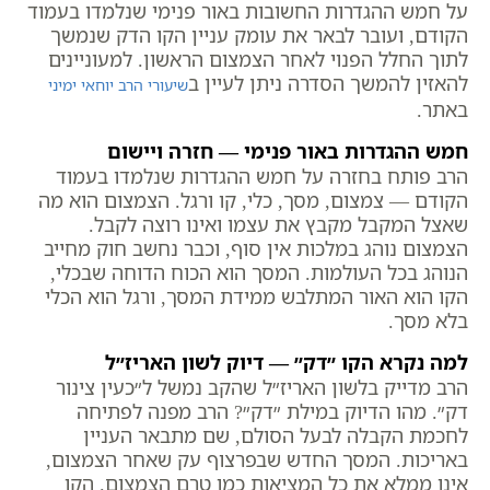
על חמש ההגדרות החשובות באור פנימי שנלמדו בעמוד
הקודם, ועובר לבאר את עומק עניין הקו הדק שנמשך
לתוך החלל הפנוי לאחר הצמצום הראשון. למעוניינים
להאזין להמשך הסדרה ניתן לעיין ב
שיעורי הרב יוחאי ימיני
באתר.
חמש ההגדרות באור פנימי — חזרה ויישום
הרב פותח בחזרה על חמש ההגדרות שנלמדו בעמוד
הקודם — צמצום, מסך, כלי, קו ורגל. הצמצום הוא מה
שאצל המקבל מקבץ את עצמו ואינו רוצה לקבל.
הצמצום נוהג במלכות אין סוף, וכבר נחשב חוק מחייב
הנוהג בכל העולמות. המסך הוא הכוח הדוחה שבכלי,
הקו הוא האור המתלבש ממידת המסך, ורגל הוא הכלי
בלא מסך.
למה נקרא הקו ״דק״ — דיוק לשון האריז״ל
הרב מדייק בלשון האריז״ל שהקב נמשל ל״כעין צינור
דק״. מהו הדיוק במילת ״דק״? הרב מפנה לפתיחה
לחכמת הקבלה לבעל הסולם, שם מתבאר העניין
באריכות. המסך החדש שבפרצוף עק שאחר הצמצום,
אינו ממלא את כל המציאות כמו טרם הצמצום. הקו