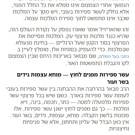
הנמשך אחרי הצמצום אינו ממלא את כל החלל הפנוי,
אלא נחלק לעשר ספירות בעובי, ויש מסך על המלכות
שכבר אינו מתפשט לתוך ספירת המלכות עצמה.
זהו שהאריז״ל אומר שאורו נפסק על נקודת העולם הזה,
שהיא כנגד מלכות פרצוף עק. המלכות מסיימת את
הפרצוף בסוד הקטן שעל הרגליים — בחינת מנעולא
שבמלכות. כדי להעמיק בסוגיות אלו, מומלץ לעיין ב
, שם מבואר באריכות היחס שבין הצמצום
כתבי בעל הסולם
לקו והגבלת התפשטות האור.
עשר ספירות מפנים לחוץ — מוחא עצמות גידים
בשר ועור
הרב מבאר בהרחבה את ההבחנה בין עשר ספירות בעובי
לעומת עשר ספירות באורך. כשם שיש בכל פרצוף עשר
ספירות מלמעלה למטה — כתר, חכמה, בינה, ז״א
ומלכות — כך גם מפנים לחוץ ישנן עשר ספירות. אלו
מכונות בלשון הקבלה: מוחא, עצמות, גידים, בשר ועור.
אין כאן הבדל של עליון ותחתון, אלא של פנימיות
וחיצוניות.