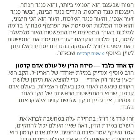
המוח שבעצם הוא הפנימי ביותר, והוא כנגד הכתר.
העצמות כנגד החכמה, הגידים כנגד הבינה, הבשר כנגד
זעיר אנפין, והעור כנגד המלכות. העור הוא הכי חיצוני,
והוא סוד המלכות המסיימת את הפרצוף מבחוץ. בדומה
למלכות באורך המסיימת את התפשטות האור מלמעלה
למטה, כך מלכות הנקראת ״עור״ מסיימת את התפשטות
האור מפנים לחוץ. להעמקה בהגדרות יסודיות אלו ניתן
לעיין באוסף
שבאתר.
מושגים קבליים
קו אחד בלבד — מידת הדין של עולם אדם קדמון
הרב מוסיף ומדייק במילת ״אחד״ של האריז״ל. הקב הוא
״כעין צינור דק אחד״ — כדי להוציא את תיקון שלושת
הקווים שנעשה לאחר מכן בעולם האצילות. בעולם אדם
קדמון, שהוא ההתפשטות הראשונה של הקו לאחר
הצמצום, אין עדיין תיקון שלושת קווים אלא קו אחד
בלבד.
זהו שדרשו רז״ל: בתחילה עלה במחשבה לברוא את
העולם במידת הדין, ראה שאין העולם יכול להתקיים,
עמד ושיתף עמה מידת הרחמים. עולם אדם קדמון הוא
המחשבה הראשונה לברוא את העולם במידת הדין,