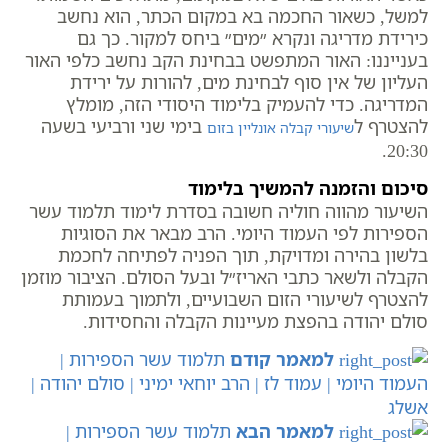
למשל, כשאור החכמה בא במקום הכתר, הוא נחשב
כירידת מדריגה ונקרא ״מים״ ביחס למקור. כך גם
בענייננו: האור המתפשט בבחינת הקב נחשב כלפי האור
העליון של אין סוף לבחינת מים, להורות על ירידת
המדריגה. כדי להעמיק בלימוד היסודי הזה, מומלץ
להצטרף ל
בימי שני ורביעי בשעה
שיעורי קבלה אונליין בזום
20:30.
סיכום והזמנה להמשיך בלימוד
השיעור מהווה חוליה חשובה בסדרת לימוד תלמוד עשר
הספירות לפי העמוד היומי. הרב מבאר את הסוגיות
בלשון בהירה ומדויקת, תוך הפניה לפתיחה לחכמת
הקבלה ולשאר כתבי האריז״ל ובעל הסולם. הציבור מוזמן
להצטרף לשיעורי הזום השבועיים, ולתמוך בעמותת
סולם יהודה בהפצת מעיינות הקבלה והחסידות.
למאמר קודם
תלמוד עשר הספירות |
העמוד היומי | עמוד לז | הרב יוחאי ימיני | סולם יהודה |
אשלג
למאמר הבא
תלמוד עשר הספירות |