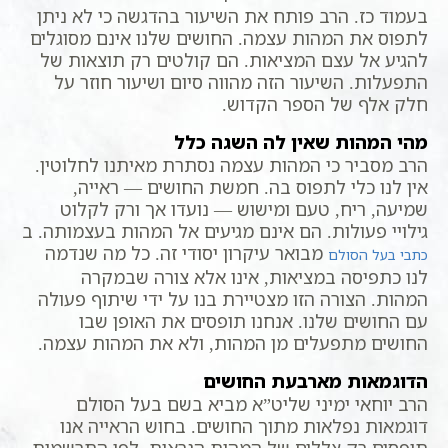
בעמוד כז. הרב פותח את השיעור בהדגשה כי לא ניתן
לתפוס את המהות עצמה. החושים שלנו אינם מסוגלים
להגיע אל עצם המציאות. הם קולטים רק תוצאות של
התפעלות. השיעור הזה מהווה סיום ושיעור חוזר על
חלק אלף של הספר הקדוש.
מהי המהות שאין לה השגה כלל
הרב מסביר כי המהות עצמה נסתרת מאיתנו לחלוטין.
אין לנו כלי לתפוס בה. חמשת החושים — ראייה,
שמיעה, ריח, טעם ומישוש — נועדו אך ורק לקלוט
גילויי פעולות. הם אינם מגיעים אל המהות בעצמותה. ב
מבואר עיקרון יסודי זה. כל מה שנדמה
כתבי בעל הסולם
לנו כתפיסה במציאות, אינו אלא צורה שבמקרה
המהות. הצורה הזו מצטיירת בנו על ידי שיתוף פעולה
עם החושים שלנו. אנחנו תופסים את האופן שבו
החושים מתפעלים מן המהות, ולא את המהות עצמה.
הדוגמאות מארבעת החושים
הרב יוחאי ימיני שליט”א מביא בשם בעל הסולם
דוגמאות נפלאות מתוך החושים. בחוש הראייה אנו
תופסים רק צללים של המהות הנראית, לפי התרשמות