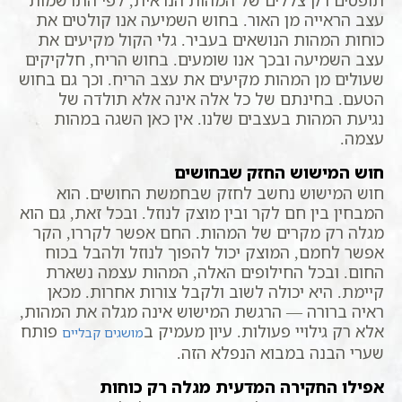
עצב הראייה מן האור. בחוש השמיעה אנו קולטים את
כוחות המהות הנושאים בעביר. גלי הקול מקיעים את
עצב השמיעה ובכך אנו שומעים. בחוש הריח, חלקיקים
שעולים מן המהות מקיעים את עצב הריח. וכך גם בחוש
הטעם. בחינתם של כל אלה אינה אלא תולדה של
נגיעת המהות בעצבים שלנו. אין כאן השגה במהות
עצמה.
חוש המישוש החזק שבחושים
חוש המישוש נחשב לחזק שבחמשת החושים. הוא
המבחין בין חם לקר ובין מוצק לנוזל. ובכל זאת, גם הוא
מגלה רק מקרים של המהות. החם אפשר לקררו, הקר
אפשר לחמם, המוצק יכול להפוך לנוזל ולהבל בכוח
החום. ובכל החילופים האלה, המהות עצמה נשארת
קיימת. היא יכולה לשוב ולקבל צורות אחרות. מכאן
ראיה ברורה — הרגשת המישוש אינה מגלה את המהות,
אלא רק גילויי פעולות. עיון מעמיק ב
פותח
מושגים קבליים
שערי הבנה במבוא הנפלא הזה.
אפילו החקירה המדעית מגלה רק כוחות