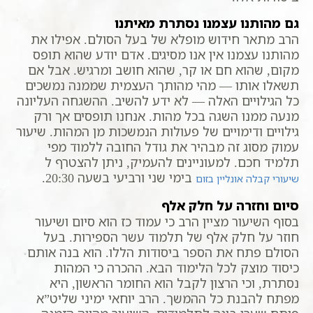
גם מהותנו עצמנו נסתרת מאיתנו
הרב מתאר חידוש מופלא של בעל הסולם. אפילו את
מהותנו עצמנו אין אנו מסיגים. אדם יודע שהוא תופס
מקום, שהוא חם או קר, שהוא חושב ומרגיש. אבל אם
תשאלו אותו — מהי מהותך העצמית שממנה נמשכים
כל הגילויים האלה — לא ידע להשיב. ההשגחה העליונה
מנעה ממנו השגה בכל מהות. אנחנו תופסים אך ורק
גילויים ודימויים של פעולות הנמשכות מן המהות. שיעור
עמוק מסוג זה מבהיר את גודל החובה ללמוד מפי
תלמיד חכם. למעוניינים להעמיק, ניתן להצטרף ל
בימי שני ורביעי בשעה 20:30.
שיעורי קבלה אונליין בזום
סיום וחזרה על חלק אלף
בסוף השיעור מציין הרב כי עמוד כז הוא סיום ושיעור
חוזר על חלק אלף של תלמוד עשר הספירות. בעל
הסולם פתח את הספר ביסודות הללו. הוא בנה אותם
כיסוד מוצק לכל הלימוד הבא. ההכרה כי המהות
נסתרת, וכי הרצון לקבל הוא החומר הראשון, היא
מפתח להבנת כל ההמשך. הרב יוחאי ימיני שליט”א