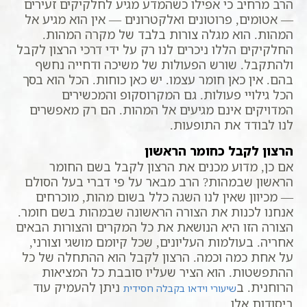
הרב מרחיב כי אפילו כשהמדע מגיע לחלקיקים זעירים
— אטומים, פרוטונים ואלקטרונים — אין הוא מגיע אל
המהות. הוא מגלה צורות בלבד של מקרה המהות.
החלקיקים הללו ניכרים לנו רק על ידי דרכי הרצון לקבל
ולהתקבל. שורש הפעולות של משיכה ודחייה נחשף
בהם. אין כאן חומר עצמו. יש כאן כוחות. הכל הוא בסך
הכל גילויי פעולות. גם המקרוסקופ והמכשירים
המדויקים אינם מגיעים אל המהות. הם רק מאפשרים
לנו לבודד את התופעות.
הרצון לקבל כחומר הראשון
אם כן, מדוע מכנים את הרצון לקבל בשם החומר
הראשון שבמהות? הרב מבאר על פי דברי בעל הסולם
— מכיוון שאין לנו השגה כלל בשום מהות, מוכרחים
אנחנו לכנות את הצורה הראשונה שבמהות בשם חומר.
הצורה הזו היא הנושאת את כל המקרים והצורות הבאים
אחריה. בעולמות העליונים, שכל קיומם מושגי וצורני,
על אחת כמה וכמה. הרצון לקבל הוא ההתחלה של כל
ההתפשטות. הוא הציר שעליו סובבת כל המציאות
הרוחנית. ב
ניתן להעמיק עוד
שיעורי וידאו בקבלה חסידית
ביסודות אלו.