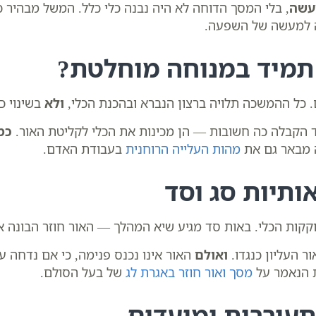
עשה
, בלי המסך הדוחה לא היה נבנה כלי כלל. המשל מבהיר 
ה למעשה של השפעה.
 תמיד במנוחה מוחלטת?
ים. כל ההמשכה תלויה ברצון הנברא ובהכנת הכלי,
ולא
בשינוי כ
 הקבלה כה חשובות — הן מכינות את הכלי לקליטת האור.
כמו
ה מבאר גם את
מהות העלייה הרוחנית
בעבודת האדם.
אותיות סג וסד
ות הכלי. באות סד מגיע שיא המהלך — האור חוזר הבונה את
 העליון כנגדו.
ואולם
האור אינו נכנס פנימה, כי אם נדחה ע
ת הנאמר על
מסך ואור חוזר באגרת לג
של בעל הסולם.
תעוררות ומועדים