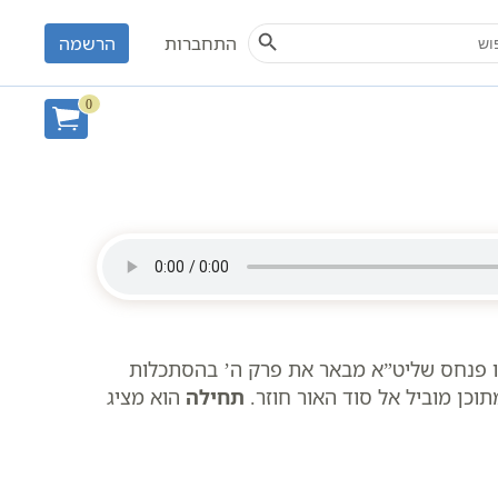
Search Button
S
התחברות
הרשמה
ת חלק ב
0
יהו פנחס שליט”א מבאר את פרק ה’ בהסתכלות
וכן מוביל אל סוד האור חוזר.
תחילה
הוא מציג