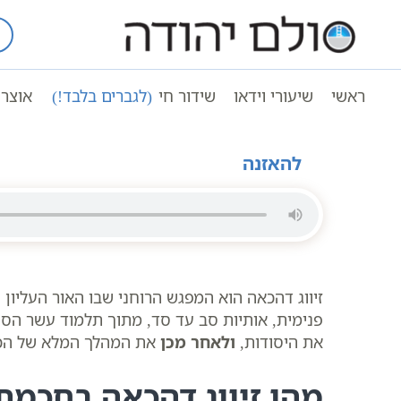
Ski
t
עמוד ראשי
שיעורי וידאו
conten
תלמוד עשר הספירות | חלק ב | 31 | פרק ה | הסתכלות פנימית אותיות סב – סד | סולם יהודה
ראשי
שיעורי וידאו
שידור חי
(לגברים בלבד!)
אוצר 
תלמוד עשר הספירות | חלק ב | 31 | פרק ה | הסתכלות פנימית אותיות סב – סד | סולם יהודה
להאזנה
זיווג דהכאה הוא המפגש הרוחני שבו האור העליון
פנימית, אותיות סב עד סד, מתוך תלמוד עשר הספי
את היסודות,
ולאחר מכן
את המהלך המלא של הכל
מהו זיווג דהכאה בחכמ