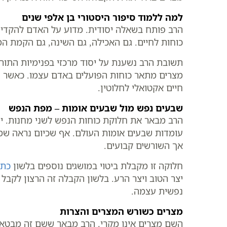
למה ללמוד סיפור היסטורי בן אלפי שנים
הרב פותח בשאלה יסודית. מדוע על האדם להקדיש 
כוחות לחיים. גם האכילה, גם השינה, גם הקמת המ
תשובת הרב נשענת על יסוד מרכזי בפנימיות התורה
מצרים מתאר כוחות הפועלים באדם עצמו. כאשר האד
חיים אקטואלי לחלוטין.
שבעים נפש מול שבעים אומות – מפת הנפש
הרב מבאר את חלוקת כוחות הנפש לשני מחנות. יע
עומדות שבעים אומות העולם. אף שכיום נראה שמספ
אך השורשים קבועים.
חלוקה זו מקבלת ביטוי במושגים נוספים בלשון
כתב
יצר הטוב ויצר הרע. בלשון הקבלה זה הרצון לקבל 
נפשית עצמה.
מצרים כשורש המצרים והצרות
השם מצרים אינו מקרי. הרב מבאר ששם זה מבטא את