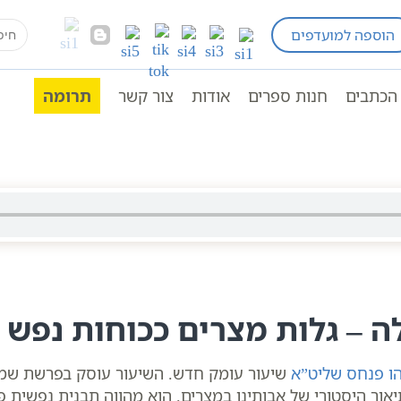
earch
הוספה למועדפים
ים לפי הזוהר
פסח בדרך הקבלה
חומש שמות
for:
יהו פנחס | סולם יהודה | לימוד קבלה
הכתבים
חנות ספרים
אודות
צור קשר
תרומה
 סולם יהודה | לימוד קבלה
 – גלות מצרים ככוחות נפש 
ו פנחס שליט”א
שיעור עומק חדש. השיעור עוסק בפרשת שמות 
יאור היסטורי של אבותינו במצרים. הוא מהווה תבנית נפשית פ