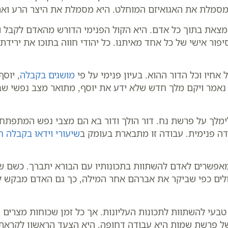
 מסמלת את האגואיזם המוחלט. היא מסמלת את היצר הרע ואת
 נמצאת בתוך כל אדם. היא הקול הפנימי הדורש מהאדם לקבל
פור אישי של כל אחד מאיתנו. כל יהודי חווה בתוכו את ירידת
יו וכל הדור ההוא. בעיון פנימי על פי
מושגים בקבלה
, יוס
 נאמר ויקם מלך חדש שלא ידע את יוסף, מתואר מצב נפשי ש
ימלך על פרשת נח. דור הולך ודור בא הם מצבי נפש המתפתחים
ה פנימית. עבודה זו מתבארת בעומק ב
שיעורי וידאו בקבלה ח
מאפשרים לאדם להשתוות בתכונותיו עם הבורא יתברך. כשם ש
חולים כפי שביקר את אברהם אחר המילה, כך גם האדם מבקש 
טבעי להשתוות לתכונות העליונות. אך כל זמן שכוחות מצרים 
של פרשת שמות היא עבודה דחופה. היא הצעד הראשון לקראת