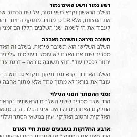
רשע גמור ורשע שאינו גמור
השלב הראשון נקרא רשע גמור, על שם הכתוב שמק
את המצוות, אלא אם כן מחויב מתוקף החינוך והחב
לעבוד את ה’ לשמה. שני השלבים הללו הם זמני
תשובה מיראה ותשובה מאהבה
השלב השלישי הוא תשובה מיראה. בשלב זה האדם ז
מסביר שגם אם האדם לא עומק בעולמות עליונים, 
יחזור לכסלו עוד”. זוהי תשובה מיראה – דרגת צד
השלב האחרון נקרא גמר תיקון, ונקרא גם תשובה
עובד את בוראו לא מתוך פחד אלא מתוך אהבה גמ
זמני ההסתר וזמני הגילוי
הרב שקד מסביר ששני השלבים הראשונים נקראים זמ
החלקים האחרונים נקראים זמני הגילוי. הרב מבאר ש
האלוקית והטוב האלוקי. עיון בנושאי הסתר וגילוי 
ארבע החלוקות בשבעים שנות חיי האדם
הרב מציג את הפסוק “ימי שנותינו בהם שבעים ש