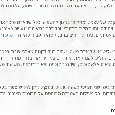
ת חלוקה ג’, שהיא העבודה בתורה ובמצוות לשמה, על מנת ל
ל של עצמו, ומחליפו ברצון להשפיע. ככל שהאדם מזכך את ה
ויחידה. זהו תהליך הדרגתי, וכל דבר בריא ונכון נעשה באופן 
 אמיתיים. ניתן להרחיב בהבנת מהלך עבודת ה’ דרך
שיעורי
ו שליט”א, על אדם פשוט שהיה רגיל לקנות מצרכי שבת בכפר
שבת, החליט לקנות את היונה גם במחיר יקר. בדרך פתחה היונ
נראים אלא לזכים, ושהדרך לזכייה היא הדרגתית. השיעור 
הרב מזמין את הציבור הרחב להצטרף לשיעורי הזום בימי שני 
סידות. כל פעילות העמותה מבוססת על תרומות הציבור, ו
ם