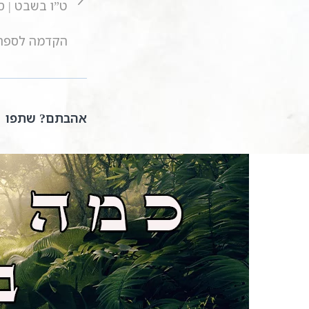
ט”ו בשבט | ס
הקדמה לספר הזוהר 21 | שידור חי | הרב שקד אליהו פנ
אהבתם? שתפו