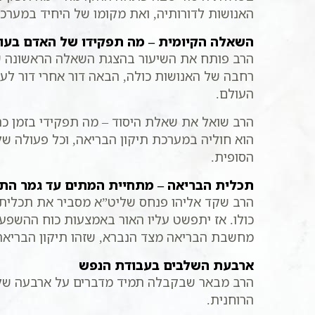
האנושות לדורותיה, ואת מקומו של היחיד במערכת
השאלה הקיומית – מה תפקידו של האדם בעו
הרב פותח את השיעור בהצגת השאלה הראשונה שה
רחבה של האנושות כולה, הבאה דור אחרי דור לעו
העולם.
הרב שואל את שאלת היסוד – מה תפקידי בזמן כה
הוא חוליה במערכת תיקון הבריאה, וכל פעולה ש
הסופית.
תכלית הבריאה – מתחיית המתים עד גמר התי
הרב שקד אליהו פנחס שליט”א מסביר את תכלית ה
כולו. אז יתפשט עליו האור באמצעות כוח ההשפע
מחשבת הבריאה מצד הנברא, שזהו תיקון הבריאה
ארבעת השלבים בעבודת הנפש
הרב מבאר שבקבלה תמיד מדברים על ארבעה שלבי
הרוחנית.