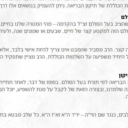
 הכוללת של תיקון הבריאה. ניתן להעמיק בנושאים אלו דרך
לם
ציב בעל הסולם זצ”ל בהקדמה – מהי המטרה שלנו בחיים, 
לם הזה למקטע קצר של חיים. שבעים או שמונים שנה, ולעית
 קצר. הרב מסביר שהמבט אינו צריך להיות אישי בלבד, אל
ל היחיד משפיעה על השלמות הכוללת. הרב מציין שתפקיד ה
קון
בריאה לפי תורת בעל הסולם. בסופו של דבר, לאחר תחיית 
ה שלמדנו, ובצורה הזאת של לקבל על מנת להשפיע, יוכל ה
.
ם, כנגד שם הוי”ה – יו”ד ה”א וא”ו ה”א. כל שלב מבטא 