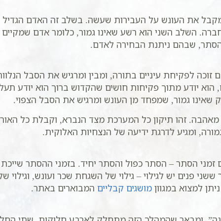
בל את העונש על העבירות שעשה. בשלב זה האדם הגדיל את 
רה. השלב השני הוא רשע שאינו גמור, כלומר אדם שמקיים מצ
 הסתר, שבהם ניתנת הבחירה לאדם.
וכה לפקיחת עיניים בתורה, ומבין ומרגיש את הסבל הנלווה 
הוא יודע מתוך פקיחות חושים שהקדוש ברוך הוא יודע תעלו
יק שאינו גמור, שמפחד מן העונש ומרגיש את הסבל הצפוי.
 מאהבה. זהו תיקון כל המערכת מצד הנברא, וקבלת כל האור
ורה, ומגיע לדרגת ידיעה של הנצחיות האלוקית.
ני הסתר – הסתר כפול והסתר יחיד. בזמני ההסתר שייכת הבח
שני פנים יש לגילוי – גילוי של השגחת שכר ועונש, וגילוי ש
ניתן למצוא במגוון
מושגים קבליים
המבוארים באתר.
נה”, ומבאר שהמהלך הזה מתחלק לארבע חלוקות. שתי החלוק