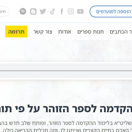
earch
הוספה למועדפים
ה כתבי אשלג
הקדמה לספר הזוהר
שידורים חיים
for:
ר הכתבים
חנות ספרים
אודות
צור קשר
תרומה
קדמה לספר הזוהר על פי תו
שליט”א בלימוד ההקדמה לספר הזוהר, ופותח שלב חדש בהב
אדם בחיים הקצרים שניתנו לו, ומה תכלית הבריאה כולה.