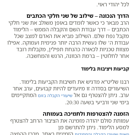
לכל יהודי ראוי.
הדרך הנכונה – שילוב של שני חלקי הכתבים
הרב מבאר כי כאשר לומדים באופן משולב את שני חלקי
הכתבים – דרך עבודת השם והקבלה הממש – הלימוד
מקבל נפח שלם. השילוב מביא את האדם למצב שכל
עבודת ה’ שלו נעשית הרבה יותר פנימית ועמוקה. אפילו
מצוות טכניות לכאורה כהנחת תפילין, מקבלות רובד
אחר לחלוטין – ברמת הכוונה, הרגש והמחשבה.
קביעות ויציבות בלימוד
רבנו שליט”א מדגיש את חשיבות הקביעות בלימוד.
השיעורים בסדרה זו מיועדים להיות קבועים, ערב אחר
ערב. ניתן להצטרף גם אל
המתקיימים
שיעורי הקבלה בזום
בימי שני ורביעי בשעה 20:30.
הזמנה להצטרפות ולתמיכה בעמותה
עמותת סולם יהודה מזמינה את הציבור הרחב להצטרף
למסע הלימוד. ניתן להתרשם מן
הזמינים באתר. מרכז ההפצה
מאות שיעורי הקבלה והחסידות