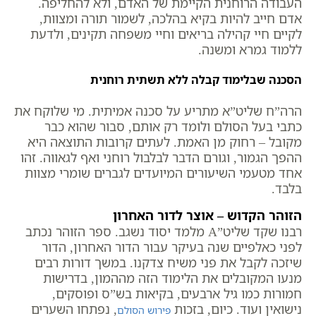
העבודה הרוחנית הקיימת של האדם, ולא להחליפה.
אדם חייב להיות בקיא בהלכה, לשמור תורה ומצוות,
לקיים חיי קהילה בריאים וחיי משפחה תקינים, ולדעת
ללמוד גמרא ומשנה.
הסכנה שבלימוד קבלה ללא תשתית רוחנית
הרה”ח שליט”א מתריע על סכנה אמיתית. מי שלוקח את
כתבי בעל הסולם ולומד רק אותם, סבור שהוא כבר
מקובל – רחוק מן האמת. לעתים קרובות התוצאה היא
ההפך הגמור, וגורם הדבר לבלבול רוחני ואף לגאווה. זהו
אחד מטעמי השיעורים המיועדים לגברים שומרי מצוות
בלבד.
הזוהר הקדוש – אוצר לדור האחרון
רבנו שקד שליט”A מלמד יסוד נשגב. ספר הזוהר נכתב
לפני כאלפיים שנה בעיקר עבור הדור האחרון, הדור
שיזכה לקבל את פני משיח צדקנו. במשך דורות רבים
מנעו המקובלים את הלימוד הזה מההמון, בדרישות
חמורות כמו גיל ארבעים, בקיאות בש”ס ופוסקים,
נישואין ועוד. כיום, בזכות
, נפתחו השערים
פירוש הסולם