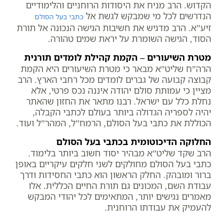
הקדוש. הרב מניח את היסודות הרוחניים והלימודיים
הנדרשים לכל מי שמבקש לגשת אל
כתבי בעל הסולם
זיע”א. הרב מדגיש את חשיבות הגישה הנכונה אל תורת
הסוד, הגישה השומרת על יראת שמים טהורה.
מטרת השיעורים – הקמת קהילת לומדים תורנית
הרה”ח שליט”א מבאר כי מטרת השיעורים היא הקמת
קבוצה קבועה של גברים לומדים מכל רחבי הארץ. הרב
מציין כי עמותת סולם יהודה איננה נכס פרטי, אלא
נחלת כלל עם ישראל. רבנו מתאר את החזון שהאתר
יהיה לספריה הגדולה ביותר בעולם לכתבי הקבלה,
הכוללת את כתבי בעל הסולם, הרמח”ל, המהר”ל ועוד.
החלוקה הדיכוטומית בכתבי בעל הסולם
הרב שקד שליט”א מבהיר יסוד חשוב ביותר בלימוד.
כתבי בעל הסולם מחולקים לשני חלקים עיקריים באופן
ברור ומובהק. החלק הראשון הוא כתבי החסידות ודרך
עבודת השם, המכונים גם תורת החיים הכללית. אלו
מאמרים נגישים יותר, המתאימים לכל יהודי המבקש
להעמיק את עבודתו הרוחנית.