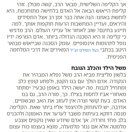
אך הקליפה השלישית, מבאר הרב, קשה מכולן. זוהי
קליפת הייאוש הבאה אל האדם בלחישה מתוחכמת. היא
לוחשת באוזנו: הנה אתה כבר זמן רב אצל החסידים
והיראים, ועדיין המחשבות הרעות תוקפות אותך. למה
תייגע בחינם? שוב לאחור אל ענייני העולם. הרב מדגיש
כי קליפה זו היא הסכנה הגדולה ביותר. אדם המרפה ידיו
נופל לתהומות אינסופיים. עומק הסכנה שבייאוש מבואר
היטב בכתבי
המאירים את דרכי המלחמה
בעל הסולם זצ”ל
הפנימית.
משל הילד והכלב הנובח
בלשון מליצית מביא הרב משל נפלא המבהיר את
הנקודה. אדם הולך עם בנו הקטן, ולפתע קופץ כלב
ומתחיל לנבוח. מה יעשה הילד באופן טבעי? יסתתר
מאחורי אביו לחסות בצילו. כך, מורה הרב, גם בנו
האדם. בעת קושי וצרה אין לעזוב את האב שבשמיים.
אדרבה, יש להתחזק ולהיצמד אליו ביתר שאת. הקליפה
מנסה דווקא בעיתות משבר לערער את האמונה ולהכניס
בלב פחד וחרדה. אך אדם שיודע שאין נוקפים אצבע
מלמטה אלא אם נגזר מלמעלה, מוצא בעצמו כוח עצום