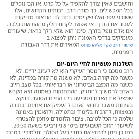
וחושבים שאין צורך להקפיד על כל פרט. אז הם נופלים
בכל המכשולים. כך מורה הרב, רבותינו הקדושים, אלו
ששוכני עפר ואלו שקיימים, נתנו לנו הוראות מדויקות
לעבור את הדרך. אי אפשר לקחת חלק מההוראות בלבד.
אם אדם נופל בדרך, סימן הוא שלא הלך כראוי. שיעורים
מעמיקים בדרכי האמונה ניתן למצוא ב
המאירים את דרך העבודה
שיעורי הרב שקד אליהו פנחס
הפנימית.
השלכות מעשיות לחיי היום-יום
הרב מסכם כי המסר העיקרי הוא לא לעזוב ידיים. לא
משנה מה קורה באדם, לא משנה מה קורה במדינה, לא
משנה מה המצב הביטחוני או הבריאותי. בכל מצב חייב
האדם להמשיך להחזיק. ההתחזקות באמונה היא הקרש
שמציל את האדם מטביעה בים החיים הסוער. דווקא
בעיתות משבר נדרש האדם להעמיק את אחיזתו בתורה
ובמצוות, להרבות בלימוד ובתפילה, ולהאמין באמונה
שלמה כי הכל לטובה. ציבור הלומדים מוזמן להצטרף
לשיעורי הזום השבועיים בימי שני ורביעי בשעה 20:30.
כמו כן ניתן לרכוש את כתבי בעל הסולם ותלמידיו במרכז