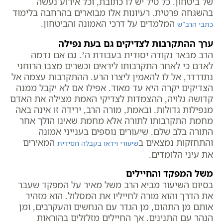
של ביטחון. כל טיל יש לו כתובת, וכל אירוע נעשה
בהשגחה פרטית. רעיונות אלו מבוארים בהרחבה בלימוד
המלמדים על דרכי האמונה והביטחון.
כתבי הרב”ש
ערך ההתקרבות לצדיקים גם בעת נפילה
הרב מבאר נקודה יסודית בעבודת ה’. גם אם נדמה
לאדם כי לאחר התקרבותו ליראים וכשרים מצבו הרוחני
נתדרדר, אל לו להאמין ליצרו הרע. ההתקרבות עצמה אל
הצדיקים יקרה היא עד מאוד. אפילו אם לא יקבל ממנה
קדושה גלויה, ההצמדות לצדיקי האמת מצילה את האדם
מנפילות גדולות. ובאמת, מורה הרב, ירידה זו אינה באה
מחמת התקרבותו לתורה אלא מחמת שאינו הולך אחר
התורה בלב שלם. שיעורים נוספים בענייני אמונה
והתחזקות נמצאים ב
המאירים
שיעורי וידאו בקבלה חסידית
את עיני הלומדים.
משל המפקד והחיילים
בסיום השיעור מביא הרב משל מאיר על המפקד שעבר
את הדרך והוא מורה לחייליו את המסלול. הוא מזהיר
אותם מן התהום, מן הגדר עם הנחשים והעקרבים, ומן
הנהר עם התנינים. אך החיילים מזלזלים בהוראות