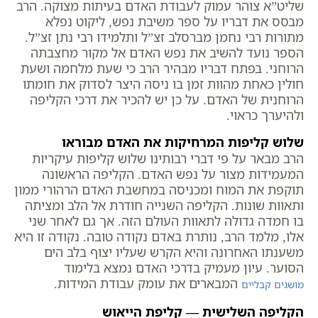
שליט”א צוהר עמוק לעבודת האדם בעיתות מצוקה. הרב
מבסס את דבריו על ספר משיבת נפש, ליקוט נפלא
מתורות רבי נחמן מברסלב זצ”ל ותלמידו רבי נתן זצ”ל.
הספר נועד להשיב את נפש האדם אל מקור מחצבתה
הרוחני. בפתח דבריו מבהיר הרב כי שעת מלחמה ושעת
חולין כאחת מהוות זמן בו ניסה היצר לסדוק את חומתו
הרוחנית של האדם. על כן יש להכיר את דרכי הקליפה
ולהיערך כראוי.
שלוש קליפות המרחיקות את האדם מבוראו
הרב מבאר על פי דברי רבותינו שלוש קליפות עיקריות
המעמידות מצור על נפש האדם. הקליפה הראשונה
תוקפת את המוח ומכניסה במחשבת האדם הרהורי ממון
ותאוות שונות. הקליפה השנייה חודרת אל הלב ומציתה
בו חמדה גדולה לתאוות העולם הזה. אך גם לאחר שני
אלו, מלמד הרב, נותרת באדם נקודה טובה. נקודה זו היא
משענתו האחרונה והיא הקרש שעליו יצוף בלב הים
הסוער. עיון מעמיק בדרכי האדם נמצא בלימוד
המבארים את עומק עבודת המידות.
מושגים קבליים
הקליפה השלישית — קליפת הייאוש