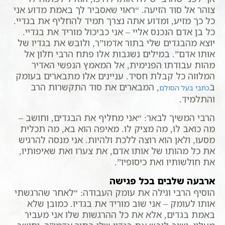
צוהר אל סוד הזיעה. “ראוי שאסביר לך באמת מדוע אני
כל כך מזיע, ומדוע אתה נצרך תמיד להחליף את בגדיי.
כל בן אדם הנכנס אליי – אני כביכול מוריד את בגדיי.
יוצא מהבגדים שלי בתור אדמו”ר, ולובש את בגדיו של
אותו אדם”. במילים נשגבות אלו פתח הרבי חלון אל
מהות עבודתו הפנימית, אל המאמץ הנפשי האדיר
המלווה כל קבלת חסיד. עניינים אלו מתבארים בעומק
ב
, המבארים את סוד התקשרות הרב
כתבי בעל הסולם
והתלמיד.
הרבי המשיך לבאר: “אני מחליף את הבגדים, וחושב –
מה כואב לו, מה מציק לו. מאיפה הוא בא, מה תכלית
מסעו, ולאן הוא רוצה ללכת ולהיות. אני מנסה להרגיש
את כל מהותו של אותו אדם, את צערו ואת שאיפותיו,
את חולשותיו ואת כיסופיו”.
ארבעה שלבים בכל פגישה
הוסיף הרבי וגילה את עומק העבודה: “לאחר שהרגשתי
אותו לעומק – אני שוב מוריד את בגדיו. כמובן שלא
באמת בגדים, אלא את כל ההרגשות שלו אני מעביר