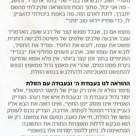
מעליי. ושוב לובש את בגדיי שלי בתור אדמו”ר. וחושב
– מה אני יכול, מתוך הכוח וההשראה שקיבלתי מהשם
יתברך, לתת לאדם הזה. מה באמת ביכולתי להעניק
לו, כדי שחייו ייראו טוב יותר”.
נמצא אם כן, שבכל מפגש קצר של רבע שעה, האדמו”ר
עובר ארבעה שלבים שלמים של פשיטה ולבישה רוחנית.
פושט את עצמו, לובש את החסיד. מוריד את החסיד,
לובש את עצמו שוב. ארבע פעמים מחליף את “בגדיו”
הפנימיים בתוך זמן קצר ביותר. אין פלא אפוא שהזיעה
ניגרת ממנו כמים, שהרי אין מאמץ גדול ממאמץ הנפש
להתפשט מאנוכיותה ולהתלבש בנפש הזולת.
ההוראה לנו בעבודת ה’ ובעבודה עם הזולת
סיפור נפלא זה אינו רק עניין של תיאור היסטורי, אלא
יסוד גדול בעבודת ה’ ובעבודת איש את רעהו. הצדיק
האמיתי אינו פוסק “מן החוץ”, ואינו רואה את הבא אליו
כעניין צדדי המוטל לפתחו. אדרבה, הצדיק נכנס לעומק
נפשו של הזולת, חי את כאבו, וטועם את צמאונו. רק אז
הוא מבקש לדלות מאוצרות התורה את התשובה
המתאימה לו. ניתן ללמוד יסודות אלו במאמרי