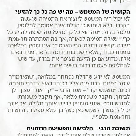
הקושיה של המשמש – מה יש פה כל כך להזיע?
לא יכול היה המשמש לעצור את התמיהה שגעשה
בקרבו. בלא שיחוש כי הדלת אינה אטומה לחלוטין,
מלמל בקול: “מה הוא כל כך מזיע? מה יש פה להזיע כל
כך?” שאלה תמימה לכאורה, אך בה הסתתרה תרעומת
זעירה וקושייה גדולה. הרי האדמו”ר אינו עוסק במלאכה
גופנית כבדה, אלא יושב בחדרו ומקבל את פני הבאים
אליו. מדוע אם כן הזיעה מציפה את בגדיו, עד שיש
להחליפם פעמים רבות בשעה אחת?
המשמש לא ידע שהדלת נפתחה במלואה, ושהאדמו”ר
עומד בפתח. רבנו פנה אליו בכובד ראש ובדברי תוכחה
רכים. “משמש יקר” – אמר הרבי – “קח את חפציך ולך
לביתך. תקבל משכורת מלאה, אף תקבל משכורת
לחודש נוסף. אינני מעוניין לבייש אותך חלילה, אך אינך
יכול להמשיך לשמש כאן כשליבך מלא ספיקות וקושיות
ותרעומת כלפיי”.
תשובת הרבי – הלבישה והפשיטה הרוחנית
אך לפני שהרבי שילח אותו לדרכו, הואיל לפתוח לו