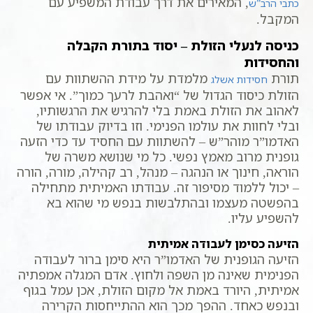
, המאירים את דרך עבודת המשפיע עם
כתבי הרב”ש
המקבל.
כניסה לנעלי הזולת – יסוד בתורת הקבלה
והחסידות
תורת
מלמדת על מידת ההשתוות עם
חסידות אשלג
הזולת כיסוד הגדול של “ואהבת לרעך כמוך”. אי אפשר
לאהוב את הזולת באמת בלי להרגיש את הרגשותיו,
ובלי לחוות את עולמו הפנימי. וזו בדיוק עבודתו של
האדמו”ר מוהר”ש – להשתוות עם החסיד עד כדי הזעה
גופנית מרוב מאמץ נפשי. כל מי שנושא משרה של
הוראה, חינוך או הנהגה – מנהל, רב קהילה, מורה, הורה
– יכול ללמוד מסיפור זה. עבודתו האמיתית מתחילה
בהפשטה מעצמו ובהתלבשות בנפש מי שהוא בא
להשפיע עליו.
הזיעה כסימן לעבודה אמיתית
הזיעה הגופנית של האדמו”ר היא סימן ברור לעבודה
הפנימית שאינה מן השפה ולחוץ. אדם המגלה אמפתיה
אמיתית, היורד באמת אל מקום הזולת, אכן עמל בגוף
ובנפש כאחד. ההפך מכך הוא ההתייחסות הקרירה