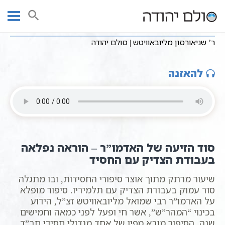
Ski
שיעורי וידאו
הסיפור היהודי
עמוד ראשי
t
ר’ שניאורסון מליובאוויטש | סולם יהודה
conten
ר’ שניאורסון מליובאוויטש | סולם יהודה
להאזנה
סוד הזיעה של האדמו”ר – הוראה נפלאה
בעבודת הצדיק עם החסיד
שיעור מרתק מתוך אוצר סיפורי החסידות, ובו מתגלה
סוד עמוק בעבודת הצדיק עם תלמידיו. סיפור מופלא
על האדמו”ר רבי שמואל מליובאוויטש זצ”ל, הידוע
בכינוי “המהר”ש”, אשר חי ופעל לפני כמאה וחמישים
שנה. הסיפור מובא מפיו של אחד מגדולי חסידי חב”ד,