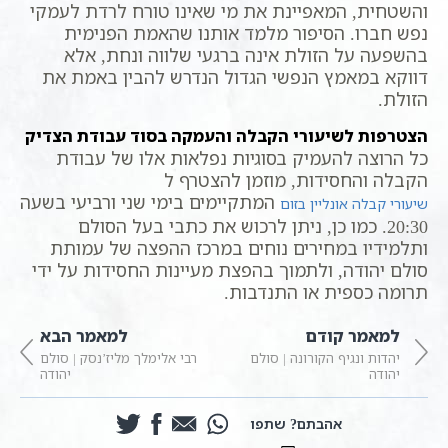
והשטחית, המאפיינת את מי שאינו טורח לרדת לעמקי
נפש חברו. הסיפור מלמד אותנו שהאמת הפנימית
בהשפעה על הזולת אינה ברגעי שלווה ונחת, אלא
דווקא במאמץ הנפשי הגדול הנדרש להבין באמת את
הזולת.
הצטרפות לשיעורי הקבלה והעמקה בסוד עבודת הצדיק
כל הרוצה להעמיק בסוגיות נפלאות אלו של עבודת
הקבלה והחסידות, מוזמן להצטרף ל
המתקיימים בימי שני ורביעי בשעה
שיעורי קבלה אונליין בזום
20:30. כמו כן, ניתן לרכוש את כתבי בעל הסולם
ותלמידיו במחירים נוחים במרכז ההפצה של עמותת
סולם יהודה, ולתמוך בהפצת מעיינות החסידות על ידי
תרומה כספית או התנדבות.
למאמר קודם
למאמר הבא
יהדות ונגיף הקורונה | סולם
רבי אלימלך מליז’נסק | סולם
יהודה
יהודה
אהבתם? שתפו