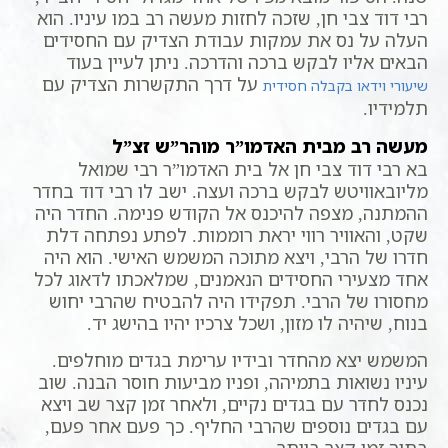
רבי דוד צבי חן, שזכה לחזות מעשה רב במו עיניו. הוא
העלה על נס את עמקות עבודת הצדיק עם החסידים
הבאים אליו לבקש ברכה והדרכה. ניתן לעיין בעוד
על דרך התקשרות הצדיק עם
שיעורי וידאו בקבלה חסידית
תלמידיו.
מעשה רב מבית האדמו”ר מוהר”ש זצ”ל
בא רבי דוד צבי חן אל בית האדמו”ר רבי שמואל
מליובאוויטש לבקש ברכה ועצה. ישב לו רבי דוד בחדר
ההמתנה, מצפה להיכנס אל הקודש פנימה. החדר היה
שקט, והאוויר רווי יראת רוממות. לפתע נפתחה דלת
חדרו של הרבי, ויצא מתוכה המשמש האישי. הוא היה
אחד מצעירי החסידים הנאמנים, שמלאכתו לדאוג לכל
מחסורו של הרבי. תפקידו היה להבטיח שהרבי יחוש
בנוח, שיהיה לו מזון, ושכל צרכיו יהיו בהישג יד.
המשמש יצא מהחדר ובידיו ערימת בגדים מוחלפים.
עיניו נשואות בתמיהה, ופניו מביעות חוסר הבנה. שוב
נכנס לחדר עם בגדים נקיים, ולאחר זמן קצר שב ויצא
עם בגדים נוספים שהרבי החליף. כך פעם אחר פעם,
בתוך זמן קצר ביותר.