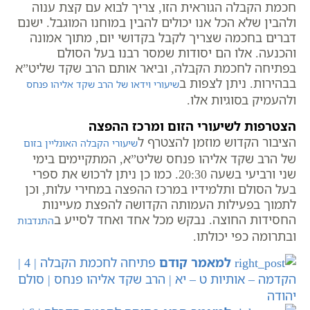
חכמת הקבלה הגוראית הזו, צריך לבוא עם קצת ענוה
ולהבין שלא הכל אנו יכולים להבין במוחנו המוגבל. ישנם
דברים בחכמה שצריך לקבל בקדושי יום, מתוך אמונה
והכנעה. אלו הם יסודות שמסר רבנו בעל הסולם
בפתיחה לחכמת הקבלה, וביאר אותם הרב שקד שליט”א
בבהירות. ניתן לצפות ב
שיעורי וידאו של הרב שקד אליהו פנחס
ולהעמיק בסוגיות אלו.
הצטרפות לשיעורי הזום ומרכז ההפצה
הציבור הקדוש מוזמן להצטרף ל
שיעורי הקבלה האונליין בזום
של הרב שקד אליהו פנחס שליט”א, המתקיימים בימי
שני ורביעי בשעה 20:30. כמו כן ניתן לרכוש את ספרי
בעל הסולם ותלמידיו במרכז ההפצה במחירי עלות, וכן
לתמוך בפעילות העמותה הקדושה להפצת מעיינות
החסידות החוצה. נבקש מכל אחד ואחד לסייע ב
התנדבות
ובתרומה כפי יכולתו.
למאמר קודם
פתיחה לחכמת הקבלה | 4 |
הקדמה – אותיות ט – יא | הרב שקד אליהו פנחס | סולם
יהודה