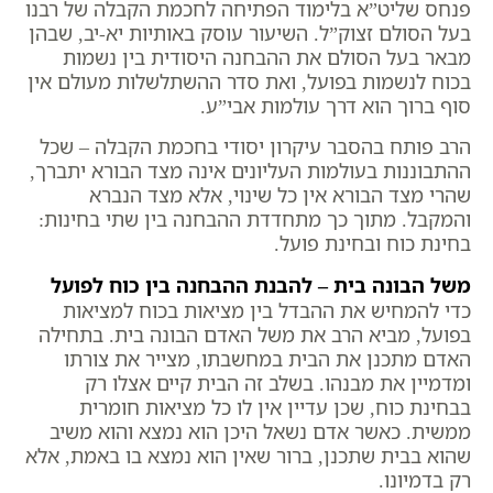
פנחס שליט”א בלימוד הפתיחה לחכמת הקבלה של רבנו
בעל הסולם זצוק”ל. השיעור עוסק באותיות יא-יב, שבהן
מבאר בעל הסולם את ההבחנה היסודית בין נשמות
בכוח לנשמות בפועל, ואת סדר ההשתלשלות מעולם אין
סוף ברוך הוא דרך עולמות אבי”ע.
הרב פותח בהסבר עיקרון יסודי בחכמת הקבלה – שכל
ההתבוננות בעולמות העליונים אינה מצד הבורא יתברך,
שהרי מצד הבורא אין כל שינוי, אלא מצד הנברא
והמקבל. מתוך כך מתחדדת ההבחנה בין שתי בחינות:
בחינת כוח ובחינת פועל.
משל הבונה בית – להבנת ההבחנה בין כוח לפועל
כדי להמחיש את ההבדל בין מציאות בכוח למציאות
בפועל, מביא הרב את משל האדם הבונה בית. בתחילה
האדם מתכנן את הבית במחשבתו, מצייר את צורתו
ומדמיין את מבנהו. בשלב זה הבית קיים אצלו רק
בבחינת כוח, שכן עדיין אין לו כל מציאות חומרית
ממשית. כאשר אדם נשאל היכן הוא נמצא והוא משיב
שהוא בבית שתכנן, ברור שאין הוא נמצא בו באמת, אלא
רק בדמיונו.