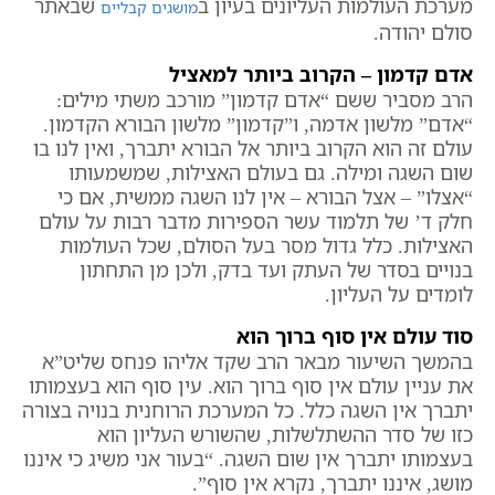
מערכת העולמות העליונים בעיון ב
שבאתר
מושגים קבליים
סולם יהודה.
אדם קדמון – הקרוב ביותר למאציל
הרב מסביר ששם “אדם קדמון” מורכב משתי מילים:
“אדם” מלשון אדמה, ו”קדמון” מלשון הבורא הקדמון.
עולם זה הוא הקרוב ביותר אל הבורא יתברך, ואין לנו בו
שום השגה ומילה. גם בעולם האצילות, שמשמעותו
“אצלו” – אצל הבורא – אין לנו השגה ממשית, אם כי
חלק ד’ של תלמוד עשר הספירות מדבר רבות על עולם
האצילות. כלל גדול מסר בעל הסולם, שכל העולמות
בנויים בסדר של העתק ועד בדק, ולכן מן התחתון
לומדים על העליון.
סוד עולם אין סוף ברוך הוא
בהמשך השיעור מבאר הרב שקד אליהו פנחס שליט”א
את עניין עולם אין סוף ברוך הוא. עין סוף הוא בעצמותו
יתברך אין השגה כלל. כל המערכת הרוחנית בנויה בצורה
כזו של סדר ההשתלשלות, שהשורש העליון הוא
בעצמותו יתברך אין שום השגה. “בעור אני משיג כי איננו
מושג, איננו יתברך, נקרא אין סוף”.