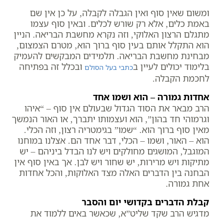
ומשום שאין סוף ואין הגבלה לקבלה, על כן אין שם
באמת כלים, אלא רק שורש לכלים. ובאין סוף עצמו
מתגלם הרצון האלוקי, וזה נקרא מחשבת הבריאה. הניין
הוא התקלל אותם בעין סוף ברוך הוא, מטרם הצמצום,
מבחינת מחשבת הבריאה. תלמידים המבקשים להעמיק
בלימוד יכולים לעיין ב
ובכלל זה בפתיחה
כתבי בעל הסולם
לחכמת הקבלה.
אחדות גמורה – הוא ושמו אחד
הרב מבאר את הסוד הגדול שבעולם אין סוף – “איהו
וגרמוהי חד בהון”, הוא ועצמותו יתברך, או האור הנמשך
מאין סוף ברוך הוא. “שמו” בגימטריה רצון, וזה הכלי.
הוא – האור, ושמו – הכלי, דבר אחד הם. אצלנו במוחנו
המוגבל, המושגים מחולקים ויש לנו הבדל ביניהם – יש
מתיקות ויש מרירות, יש שחור ויש לבן. אך באין סוף אין
הבחנה בין הדברים האלה מצד האלוקות, והכל אחדות
אחת גמורה.
קבלת הדברים בקדושי יום והסבר
מדגיש הרב שקד שליט”א, שכאשר באים ללמוד את