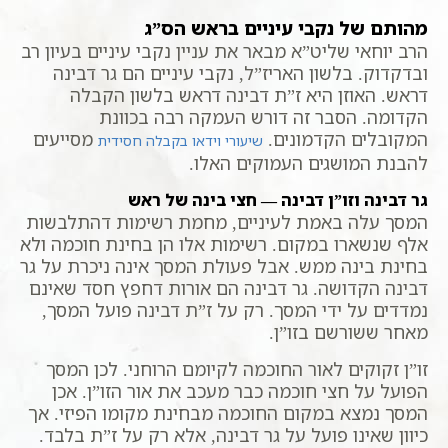
מהותם של נקבי עיניים בראש הס”ג
הרב יוחאי שליט”א מבאר את עניין נקבי עיניים בעיון רב
ובדקדוק. בלשון האריז”ל, נקבי עיניים הם גר דבינה
דראש. האוזן היא ז”ת דבינה דראש בלשון הקבלה
הקדומה. הסבר זה דורש העמקה רבה בכוונת
המקובלים הקדמונים.
מסייעים
שיעורי וידאו בקבלה חסידית
להבנת המושגים העמוקים האלו.
גר דבינה וזו”ן דבינה — חצי בינה של ראש
המסך עלה באמת לעיניים, מחמת רשימות דהתלבשות
אלף שנשארו במקום. רשימות אלו הן בחינת חוכמה ולא
בחינת בינה ממש. אבל פעולת המסך אינה ניכרת על גר
דבינה הקדושה. גר דבינה הם אורות דחפץ חסד שאינם
נמדדים על ידי המסך. רק על ז”ת דבינה פועל המסך,
מאחר ששורשם בזו”ן.
זו”ן זקוקים לאור החוכמה לקיומם הרוחני. לכן המסך
הפועל על חצי חוכמה כבר מעכב את אור הזו”ן. אכן
המסך נמצא במקום החוכמה מבחינת מקומו הפיזי. אך
כיוון שאינו פועל על גר דבינה, אלא רק על ז”ת בלבד.