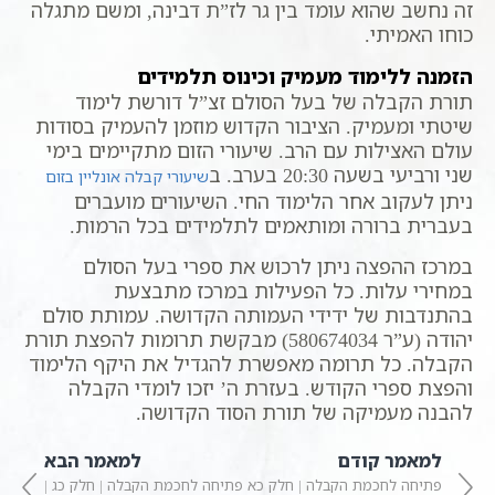
זה נחשב שהוא עומד בין גר לז”ת דבינה, ומשם מתגלה
כוחו האמיתי.
הזמנה ללימוד מעמיק וכינוס תלמידים
תורת הקבלה של בעל הסולם זצ”ל דורשת לימוד
שיטתי ומעמיק. הציבור הקדוש מוזמן להעמיק בסודות
עולם האצילות עם הרב. שיעורי הזום מתקיימים בימי
שני ורביעי בשעה 20:30 בערב. ב
שיעורי קבלה אונליין בזום
ניתן לעקוב אחר הלימוד החי. השיעורים מועברים
בעברית ברורה ומותאמים לתלמידים בכל הרמות.
במרכז ההפצה ניתן לרכוש את ספרי בעל הסולם
במחירי עלות. כל הפעילות במרכז מתבצעת
בהתנדבות של ידידי העמותה הקדושה. עמותת סולם
יהודה (ע”ר 580674034) מבקשת תרומות להפצת תורת
הקבלה. כל תרומה מאפשרת להגדיל את היקף הלימוד
והפצת ספרי הקודש. בעזרת ה’ יזכו לומדי הקבלה
להבנה מעמיקה של תורת הסוד הקדושה.
למאמר קודם
למאמר הבא
פתיחה לחכמת הקבלה | חלק כא
פתיחה לחכמת הקבלה | חלק כג |