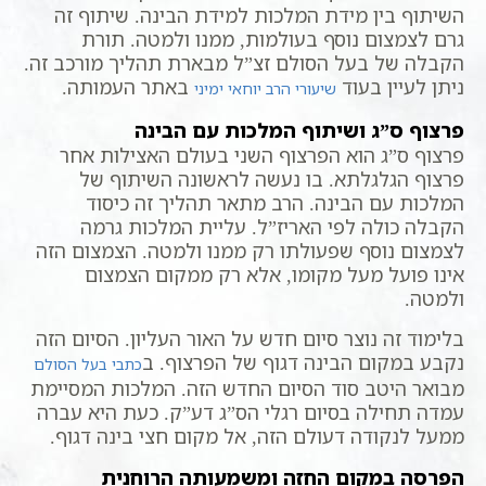
השיתוף בין מידת המלכות למידת הבינה. שיתוף זה
גרם לצמצום נוסף בעולמות, ממנו ולמטה. תורת
הקבלה של בעל הסולם זצ”ל מבארת תהליך מורכב זה.
ניתן לעיין בעוד
באתר העמותה.
שיעורי הרב יוחאי ימיני
פרצוף ס”ג ושיתוף המלכות עם הבינה
פרצוף ס”ג הוא הפרצוף השני בעולם האצילות אחר
פרצוף הגלגלתא. בו נעשה לראשונה השיתוף של
המלכות עם הבינה. הרב מתאר תהליך זה כיסוד
הקבלה כולה לפי האריז”ל. עליית המלכות גרמה
לצמצום נוסף שפעולתו רק ממנו ולמטה. הצמצום הזה
אינו פועל מעל מקומו, אלא רק ממקום הצמצום
ולמטה.
בלימוד זה נוצר סיום חדש על האור העליון. הסיום הזה
נקבע במקום הבינה דגוף של הפרצוף. ב
כתבי בעל הסולם
מבואר היטב סוד הסיום החדש הזה. המלכות המסיימת
עמדה תחילה בסיום רגלי הס”ג דע”ק. כעת היא עברה
ממעל לנקודה דעולם הזה, אל מקום חצי בינה דגוף.
הפרסה במקום החזה ומשמעותה הרוחנית