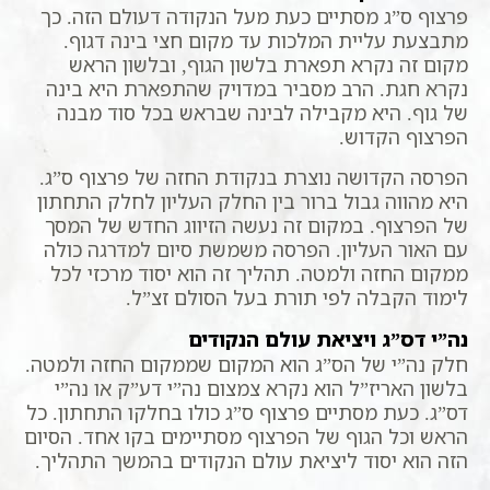
פרצוף ס”ג מסתיים כעת מעל הנקודה דעולם הזה. כך
מתבצעת עליית המלכות עד מקום חצי בינה דגוף.
מקום זה נקרא תפארת בלשון הגוף, ובלשון הראש
נקרא חגת. הרב מסביר במדויק שהתפארת היא בינה
של גוף. היא מקבילה לבינה שבראש בכל סוד מבנה
הפרצוף הקדוש.
הפרסה הקדושה נוצרת בנקודת החזה של פרצוף ס”ג.
היא מהווה גבול ברור בין החלק העליון לחלק התחתון
של הפרצוף. במקום זה נעשה הזיווג החדש של המסך
עם האור העליון. הפרסה משמשת סיום למדרגה כולה
ממקום החזה ולמטה. תהליך זה הוא יסוד מרכזי לכל
לימוד הקבלה לפי תורת בעל הסולם זצ”ל.
נה”י דס”ג ויציאת עולם הנקודים
חלק נה”י של הס”ג הוא המקום שממקום החזה ולמטה.
בלשון האריז”ל הוא נקרא צמצום נה”י דע”ק או נה”י
דס”ג. כעת מסתיים פרצוף ס”ג כולו בחלקו התחתון. כל
הראש וכל הגוף של הפרצוף מסתיימים בקו אחד. הסיום
הזה הוא יסוד ליציאת עולם הנקודים בהמשך התהליך.