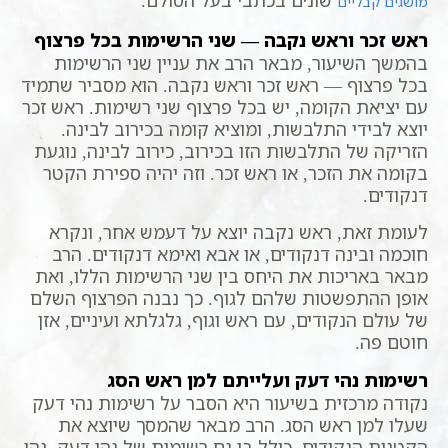
מושגים קבליים
ראש זכר וראש נקבה — שני הרשימות בכל פרצוף
בהמשך השיעור, מבאר הרב את עניין שני הרשימות
בכל פרצוף — ראש זכר וראש נקבה. הוא מסביר שתמיד
עם יציאת הקומה, יש בכל פרצוף שני רשימות. ראש זכר
יוצא לבידי התלבשות, ומוציא קומה בכירוב לבינה.
הזריקה של התלבשות הזו בכירוב, כירוב לבינה, נוגעת
בקומה את הזכר, או ראש זכר. וזה יהיה ספירת הקטר
דנקודים.
לעומת זאת, ראש נקבה יוצא על דעמש אחר, ונקרא
חוכמה ובינה דנקודים, או אבא ואימא דנקודים. הרב
מבאר באריכות את היחס בין שני הרשימות הללו, ואת
אופן ההתפשטות שלהם לגוף. כך נבנה הפרצוף השלם
של עולם הנקודים, עם ראש וגוף, גלגלתא ועיניים, אזן
חוטם פה.
רשימות נהי דעק ועלייתם למן ראש הסג
נקודה מרכזית בשיעור היא הסבר על רשימות נהי דעק
שעלו למן ראש הסג. הרב מבאר שהמסך שיוצא את
הקטנות הנקודים, כולל בו גם רשימות של נהי דעק, נהי