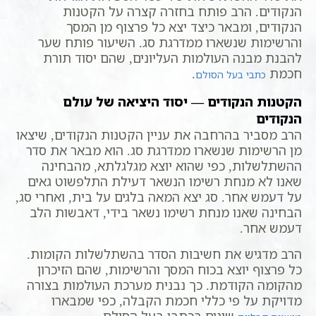
הנקודים. הרב פותח בחזרה קצרה על הקטנות
הנקודים, ומבאר כיצד יצא כל פרצוף מן המסך
והרשימות שנשארו ממדרגת סג. השיעור פותח שער
להבנת מבנה העולמות העליונים, שהם יסוד תורת
חכמת
.
כתבי בעל הסולם
הקטנות הנקודים — יסוד היציאה של עולם
הנקודים
הרב מסביר בהרחבה את עניין הקטנות הנקודים, שיצאו
מן הרשימות שנשארו ממדרגת סג. הוא מבאר את סדר
ההשתלשלות, כפי שהוא יוצא מגלגלתא, מהבחינה
שאנו לא מנחת רשימו הנשאר דעילת התלפשוט גאים
על דעמש אחר. סג יצא המאה בלגים על בית, ואחרי סג,
הבחינה שאנו מנחת רשימו נשאר בידי, דאבשות הלב
דעמש אחר.
הרב מדגיש את חשיבות הסדר בהשתלשלות הקומות.
כל פרצוף יוצא בכוח המסך והרשימות, שהם הזיכרון
מהקומה הקודמת. כך נבנית מערכת העולמות בצורה
מדויקת על פי כללי חכמת הקבלה, כפי שמבארו
שונים בכתבי בעל הסולם.