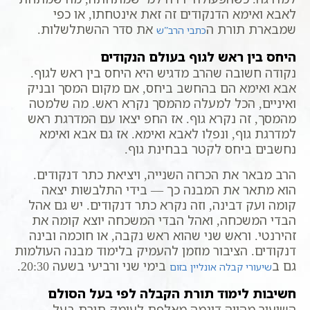
לאבא ואימא הדנקודים זה זאת אינטחתו, או כפי
שמבארת תורת ה
את סדר ההשתלשלות.
כתבי הרב”ש
היחס בין ראש לגוף בעולם הנקודים
נקודה חשובה שהרב מדגיש היא היחס בין ראש לגוף.
אבא ואימא הם בהחשב ביחס, אם מקום המסך ובניק
ואיניים, הכל למעלה מהמסך נקרא ראש. מה שלמטה
מהמסך, זה נקרא גוף. אז החפ יצאו עם המדרגת ראש
למדרגת גוף, ונפלו לאבא ואימא. אז גם אבא ואימא
נחשבים ביחס לקטר בבחינת גוף.
הרב מבאר את הכרזה השנייה, ויציאת כתר דנקודים.
הוא מתאר את המבנה כך — בידי התלבשות יצאה
קומה ועק דבינה, וזה נקרא כתר דנקודים. יש גם אהל
הבדי המשכחה, ואהל הבדי המשכחה יוצא קומה את
זהירנטי. וראש שני שהוא ראש נקבה, או חוכמה ובינה
דנקודים. הציבור מוזמן להעמיק בלימוד מבנה העולמות
גם ב
בימי שני ורביעי בשעה 20:30.
שיעורי קבלה אונליין בזום
חשיבות לימוד תורת הקבלה לפי בעל הסולם
השיעור מהווה דוגמה מאלפת לעומק תורת בעל