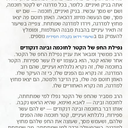
אתה בניק ואיניים. כלומר, בכל מדרגה יש לקטר חוכמה,
ושם יש מסך עכשיו. בניק ואיניים, חוכמה — שם יש
מסך, שם הנעשה מזיווג דהכאה. האוזן חוטם פה יצאו
מחוץ למדרגה, וירדו למדרגה שמתחת. צפייה בשיעור
זה תאיר עיניים בהבנת מבנה העולמות, ומומלץ
להעמיק גם ב
נוספים.
שיעורי וידאו בקבלה חסידית
נפילת החפ של הקטר לחוכמה ובינה דנקודים
הרב ממשיך ומבאר את עניין נפילת החפ של הקטר.
אחר שהוא קטר, הוא בעצמו יש לו עשר ספירות. הקטר
בחוכמה שלו, זה נקרא גלגלתא ועיניים, שהם רוב
המדרגה. זה נקרא גם הפנים שלו, כי זה העיקר שלו.
האוזן חוטם פה שלו, בין הדיבר ולמטה, הם יצאו מחוץ
למדרגה, וזה נקרא האחוריים שלו.
הרב מסביר שהחפ של הקטר נפלו למי שמתחתה,
לחוכמה ובינה — לאבא ואימא, שהיא הראש נקבה.
אותו דבר בחוכמה ובינה דנקודים — יש להם עשר
ספירות, גלגלתא ועיניים, קטר חוכמה שזה הפנים
שלהם, ושעמש מסך, שעוצה את החפ שלהם מחוץ
למדרגה. כשהפעולה ירדה למי שמתחתה, מה שמתחת