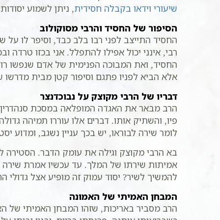
שיעורי וידאו בקבלה חסידית
, ניתן לשמוע יסודו
הסיפור של החסיד והרבי מסוקולוב
החסיד התייצב לפני רבו בלב כבד, וסיפר לו על ש
רבי, אינני יכול אפילו להתפלל. אני בכזו טרדה ו
החסיד, ואת המבוכה הפנימית של אדם שנפשו רוצ
אלא הביא לפניו פתגם וסיפור קטן מבית מדרשו ש
דבריו של הרבי מקוצק על נבוכדנצר
הרב מבאר את האגדה המופלאה במסכת סנהדרין שב
פיו, והשתיק אותו. דברים אלו עוררו תמיהה גדול
לומר שירה לבוראו, יש בכך עניין נשגב, ומדוע יסט
בא הרבי מקוצק וגילה את עומק הדבר. הסטירה ל
אמיתות שירתו של המלך. עד עכשיו אמרת שירה 
להמשיך לשיר? יסוד עמוק זה מופיע אצל גדולי ה
המבחן האמיתי של האמונה
הרב מסביר באריכות, שזהו המבחן האמיתי של האד