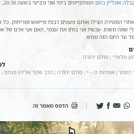
בלה אונליין בזום
המת
חרי הסטירה הצילו אותם פעמים רבות מייאוש ומריחוק. כל פ
לי שווה משהו. עכשיו אני בוחן את עצמי, האם אני אדם של א
מד עד היום הזה ממש.
ם
מן מלאדי | סולם יהודה
למ
זוהר | אותיות ט – י | סולם יהודה | הרב שקד אליהו פנחס |
הדפס מאמר זה