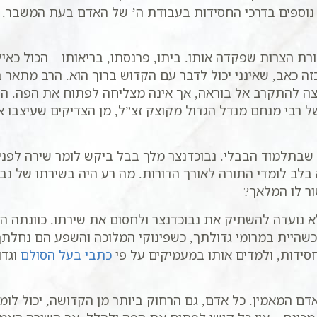
ת נוספים בדרכי החסידות בעבודת ה’ של האדם בעת המשבר.
ורת הצרות שפקדה אותו. ביתו, פרנסתו, בריאותו – הכול כאיל
בכזה כאב, שאינני יכול לדבר עם הקדוש ברוך הוא. הרב מתאר 
ה להתקרב אל בוראה, אך אינה מצליחה לפתוח את הפה. הרב
ל רבי מנחם מנדל הגדול מקוצק זצ”ל, מן הצדיקים שעיצבו 
תלמוד הבבלי. נבוכדנצר מלך בבל ביקש לומר שירה לפני 
ה בלב לומדי התורה לאורך הדורות. מה רע היה בשירתו של נבו
ור לו המלאך?
א נועדה להשתיק את נבוכדנצר ולחסום את שירתו. כוונתה ה
כשהיית במרומי גדולתך, כשפינוקי המלוכה והשפע הם נחלת
חסידות, ולמדים אותו במעמיקים על פי
כתבי בעל הסולם
וגדו
ם המאמין. כל אדם, גם הרחוק ביותר מן הקדושה, יכול לומר 