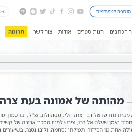
earch
הוספה למועדפים
ירות חז"ל
רבי יצחק זליג מסוקולוב | סולם יהודה
for:
ר הכתבים
חנות ספרים
אודות
צור קשר
תרומה
– מהותה של אמונה בעת צרה
בית מדרשו של רבי יצחק זליג מסוקולוב זצ”ל, ובו טמון יס
חסיד נאמן שעלה אל רבו, ופרש לפניו מסכת ארוכה של קשיים
ילה אחת מן הסידור. תפילתו נסתמה, וליבו נסגר. בשיעורים 