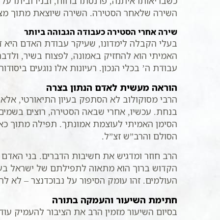
כשבריאותו איתנה, פרנסתו ברווח, ובניו וביתו על
השירה שלאחר הסטירה. השירה שיוצאת מתוך מצו
שירה אחרי הסטירה כעבודה הגבוהה ביותר
בעלי הקבלה לימדונו, שעיקר עבודת האדם היא 
האמיתי הוא להחזיק באמונה, לפצוח בשיר, ולדבר
עבודת ה’ בכלי הנכון. רעיונות אלו נוגעים ביסוד
הוראה מעשית לאדם הנתון בצרה
הרבי מסוקולוב לא הסתפק בעיון התיאורטי, אלא נ
בנחת. עכשיו, אחרי שבאה הסטירה, רוצים בשמים
הסימן האמיתי לעוצמת אמונתך. תפילה מתוך כא
הסולם והרב”ש זצ”ל.
הרב חוזר ומדגיש את חשיבות הדברים. בני האדם
הקדוש ברוך הוא מתאוה לתפילתם של ישראל בעת
העולמים. זהו עומק הסיפור על נבוכדנצר – לא לה
חתימת השיעור והעמקה בתורה
בסיום השיעור מזמין הרב את הציבור להעמיק עוד 