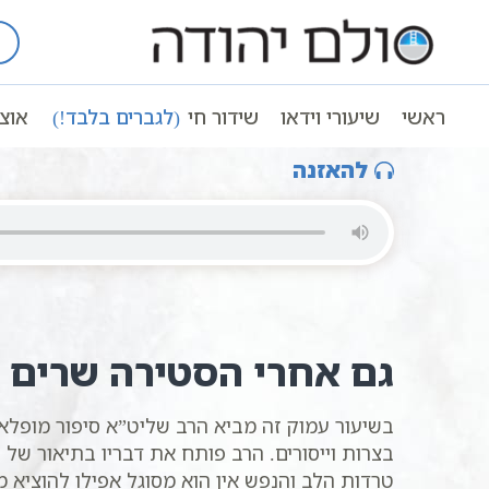
Ski
t
עמוד ראשי
שיעורי וידאו
פתגמים ואמ
conten
רבי יצחק זליג מסוקולוב | סולם יהודה
ראשי
שיעורי וידאו
שידור חי
(לגברים בלבד!)
אוצ
להאזנה
גם אחרי הסטירה שרים 
בשיעור עמוק זה מביא הרב שליט”א סיפור מופלא מ
בצרות וייסורים. הרב פותח את דבריו בתיאור של 
טרדות הלב והנפש אין הוא מסוגל אפילו להוציא מ