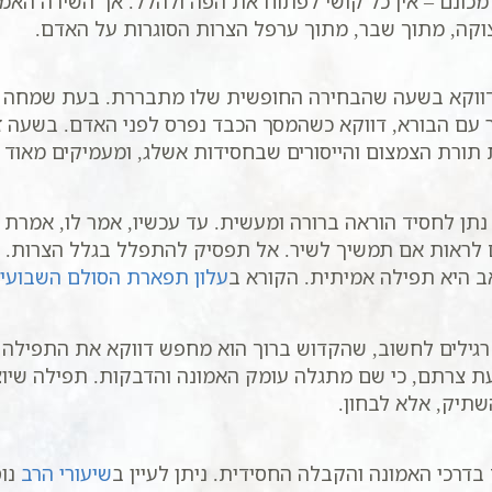
 מכונם – אין כל קושי לפתוח את הפה ולהלל. אך השירה האמי
קה, מתוך שבר, מתוך ערפל הצרות הסוגרות על האדם.
דווקא בשעה שהבחירה החופשית שלו מתבררת. בעת שמחה אי
 עם הבורא, דווקא כשהמסך הכבד נפרס לפני האדם. בשעה זו
ות תורת הצמצום והייסורים שבחסידות אשלג, ומעמיקים מאוד 
תן לחסיד הוראה ברורה ומעשית. עד עכשיו, אמר לו, אמרת תפ
 לראות אם תמשיך לשיר. אל תפסיק להתפלל בגלל הצרות. אד
ב היא תפילה אמיתית. הקורא ב
עלון תפארת הסולם השבועי
 רגילים לחשוב, שהקדוש ברוך הוא מחפש דווקא את התפילה
 צרתם, כי שם מתגלה עומק האמונה והדבקות. תפילה שיוצא
שתיק, אלא לבחון.
בדרכי האמונה והקבלה החסידית. ניתן לעיין ב
שיעורי הרב
נוס