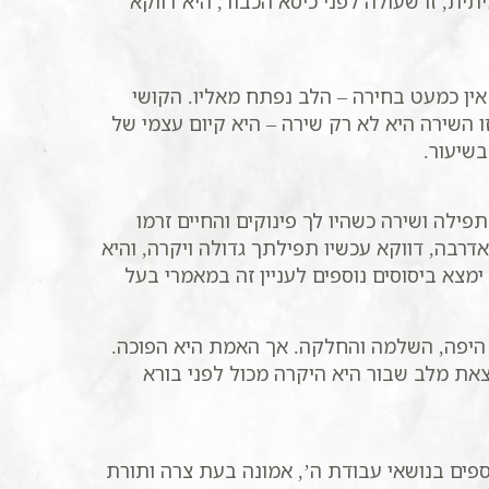
תית, זו שעולה לפני כיסא הכבוד, היא דווקא
ן כמעט בחירה – הלב נפתח מאליו. הקושי
 השירה היא לא רק שירה – היא קיום עצמי של
בשיעור.
ילה ושירה כשהיו לך פינוקים והחיים זרמו
רבה, דווקא עכשיו תפילתך גדולה ויקרה, והיא
ימצא ביסוסים נוספים לעניין זה במאמרי בעל
 היפה, השלמה והחלקה. אך האמת היא הפוכה.
ת מלב שבור היא היקרה מכול לפני בורא
פים בנושאי עבודת ה’, אמונה בעת צרה ותורת