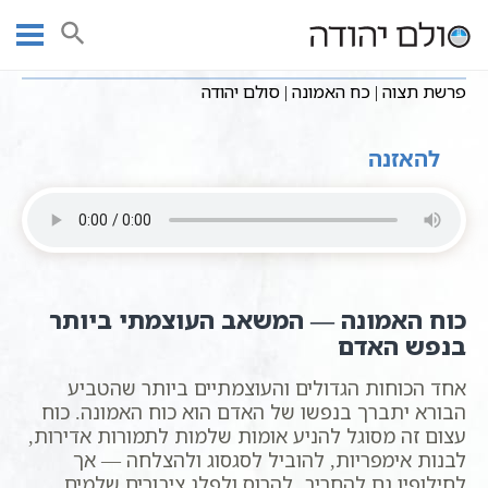
Ski
שיעורי וידאו
חומש שמות
עמוד ראשי
t
פרשת תצוה | כח האמונה | סולם יהודה
conten
פרשת תצוה | כח האמונה | סולם יהודה
להאזנה
כוח האמונה — המשאב העוצמתי ביותר
בנפש האדם
אחד הכוחות הגדולים והעוצמתיים ביותר שהטביע
הבורא יתברך בנפשו של האדם הוא כוח האמונה. כוח
עצום זה מסוגל להניע אומות שלמות לתמורות אדירות,
לבנות אימפריות, להוביל לסגסוג ולהצלחה — אך
לחילופין גם להחריב, להרוס ולפלג ציבורים שלמים