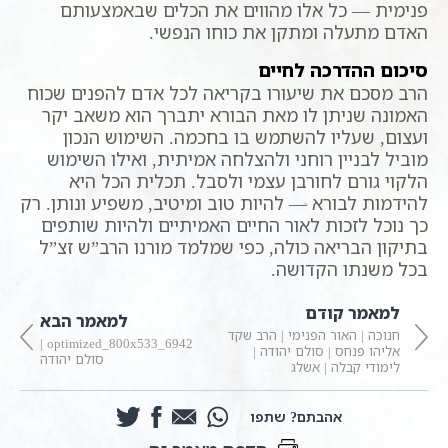
פנימית — כל אלו מהווים את הכלים שבאמצעותם
האדם מתעלה ומתקן את כוחו הנפשי.
סיכום ההדרכה לחיים
הרב מסכם את שיעורו בקריאה לכל אדם להפנים שכוח
האמונה שניתן לו מאת הבורא יתברך הוא משאב יקר
ועצום, שעליו להשתמש בו בחכמה. השימוש הנכון
מוביל לבניין רוחני ולהצלחה אמיתית, ואילו השימוש
הלקוי גורם לחורבן עצמי ולסבל. תכלית הכל היא
להידמות לבורא — להיות טוב ומיטיב, משפיע ונותן. רק
כך נוכל לזכות לאור החיים האמיתיים ולהיות שותפים
בתיקון הבריאה כולה, כפי שמלמד מורנו הרב”ש זצ”ל
בכל משנתו הקדושה.
למאמר קודם
למאמר הבא
חנוכה | האור הפנימי | הרב שקד
6942_optimized_800x533 |
אליהו פנחס | סולם יהודה |
סולם יהודה
לימודי קבלה | אשלג
אהבתם? שתפו