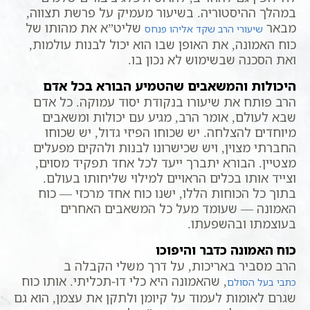
במהלך ההיסטוריה. בשיעור מעמיק על פרשת תצווה,
מבאר
שליט”א את מהותו של
שיעורי הרב שקד אליהו פנחס
כוח האמונה, את האופן שבו הוא יכול לבנות עולמות,
ואת הסכנה שבשימוש לא נכון בו.
היכולות והמשאבים שהטמיע הבורא בכל אדם
הרב פותח את שיעורו בנקודת יסוד עמוקה. כל אדם
שבא לעולם, אומר הרב, מגיע עם יכולות ומשאבים
מיוחדים להצלחה. יש שכוחו הפיזי גדול, יש שכוחו
החברתי מצוין, ויש שכישרונו לבנות ולהקים מפעלים
מצטיין. הבורא יתברך ייעד לכל אחד תפקיד מסוים,
וצייד אותו בכלים הראויים למילוי שליחותו בעולם.
בתוך כל הכוחות הללו, ישנו כוח אחד מרכזי — כוח
האמונה — שעומד מעל כל המשאבים האחרים
בעוצמתו ובהשפעתו.
כוח האמונה כדבר והיפוכו
הרב מסביר באריכות, על דרך משלי הקבלה ב
, שהאמונה היא כלי דו-תכליתי. אותו כוח
כתבי בעל הסולם
שגרם לאומות לעמוד על קיומן ולתקן את עצמן, הוא גם