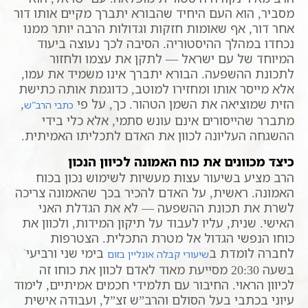
מסביר, הוא העם היחיד שהבורא יתברך מקיים אותו דור
אחר דור, אף שאומות חזקות וגדולות הרבה יותר ממנו
נכחדו במהלך ההיסטוריה. הסיבה לכך נעוצה ביעוד
המיוחד של עם ישראל — לתקן את עצמו ולחזור
לתכונת ההשפעה. הבורא יתברך אינו משמיד את עמו,
אלא מייסר אותו ומחזירו למוטב, כדוגמת אותה כתישת
הזית שמוציאה את השמן הטהור. כך, על פי
,
כתבי הרב”ש
מתברר שהייסורים אינם עונש סתמי, אלא כלי בידי
ההשגחה העליונה לכוון את האדם לתכליתו האמיתית.
כיצד מכוונים את כוח האמונה לכיוון הנכון
הרב מציע בשיעור עצות מעשיות לשימוש נכון בכוח
האמונה. ראשית, על האדם להכיר בכך שהאמונה צריכה
לשרת את תכונת ההשפעה — לא את הגדלת האני
האישי. שנית, עליו לעבוד על תיקון המידות, ולכוון את
כוחו הנפשי הגדול אל מטרת התכלית. הצטרפות
לחברה לומדת ב
בימי שני ורביעי
שיעורי קבלה אונליין בזום
בשעה 20:30 מסייעת מאוד לאדם לכוון את כוחו זה
לכיוון הראוי. החיבור עם תלמידי חכמים אמיתיים, לימוד
עיוני בכתבי בעל הסולם והרב”ש זצ”ל, ועבודה אישית