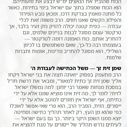
הכוח שהוביל את הנאצים ימ”ש לבצע את זוועותיהם.
הוא הכוח שמפלג בתוך עם ישראל בימי בחירות, כאשר
כל מחנה מאמין בצדקת דרכו, ומכאן נובע הפירוד
והפילוג הקשים שאנו חווים. הרב משווה זאת לכלי
עבודה — כפית קטנה יכולה להזיק נזק זעיר בלבד, אך
טרקטור עצום מסוגל לבנות בניינים שלמים, וגם
להחריב אותם. כוח האמונה דומה לטרקטור —
בעוצמתו רבה כל-כך, שאם משתמשים בו לכיוון
השלילי, הוא מסוגל להחריב מדינות, אומות וחברות
שלמות.
שמן זית זך — משל הכתישה לעבודת ה’
הרב מתעמק בפסוק “ואתה תצוה את בני ישראל ויקחו
אליך שמן זית זך כתית למאור”, ומבאר את דרשת חז”ל
במסכת מנחות שאמר רבי יוחנן: למה נמשלו ישראל
לזית? לומר לך, מה זית אינו מוציא שמנו אלא על ידי
כתיתה, אף ישראל אין חוזרים למוטב אלא על ידי
ייסורים. הזית, הסביר הרב, הוא פרי שאי-אפשר לאוכלו
כפי שהוא מן העץ, רק לאחר תהליך כתישה וסחיטה
יוצא ממנו השמן היקר ביותר. כך גם בעם ישראל —
לעיתים נדרש תהליך של ייסורים על מנת להוציא את