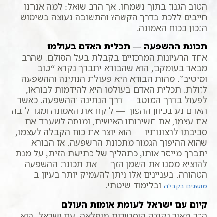
הטוב הגנוז בתוך נשמתו. אך הרב שואל: למה אנחנו
חייבים ללכת בדרך הקשה? והתשובה נעוצה בשימוש
הנכון בכוח האמונה.
תכונת ההשפעה — תכלית האדם בעולמו
אחד הרעיונות המרכזיים בקבלת בעל הסולם, שהרב
מבאר בעומקם, הוא שהבורא יתברך נקרא “טוב
ומיטיב”. מהות הבורא היא פעולת הנתינה וההשפעה
לזולת. תכלית האדם בעולמו היא להידמות לבוראו,
לפעול בדרך המוטב — דרך הנתינה וההשפעה. כאשר
האדם נע בכיוון ההפוך — לוקח את האמונה ומגדיל בה
את עצמו, את חשיבותו האישית, ומנסה לשעבד את
סביבתו לרצונותיו — הוא יוצר את כוח הקבלה לעצמו,
שהוא ההיפוך הגמור מתכונת ההשפעה. אז הבורא
יתברך מייסר אותו, כתהליך של כתישת הזית, על מנת
להוציא ממנו את השמן הזך — את תכונת ההשפעה
הטהורה. בעניינים אלו ניתן להעמיק יותר בעיון ב
ובלימוד שיטתי.
מושגים בקבלה
קיום עם ישראל לעומת אומות העולם
הרב מאיר נקודה היסטורית מופלאה. עם ישראל, הוא