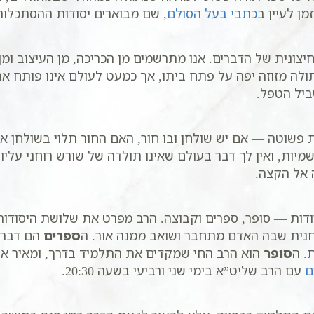
ן לעיין ב
כתבי בעל הסולם
, שם מבוארים יסודות ההסתכלות
ית של הדברים. אנו מתרשמים מן הכריכה, מן העיצוב ומן הנ
לה מזוזה יפה על פתח ביתו, אך כמעט לעולם אינו פותח א
ביל הטפל.
פשוטה — אם יש שולחן ובו חור, האם החור תלוי בשולחן או
יות, ואין לך דבר בעולם שאינו תולדה של שורש רוחני עליון
 אל הקצה.
ודות — סופר, ספרים וקבוצה. הרב מפרט את שלושת היסודו
נית שבה האדם מתחבר ושואב ממנה אור. ה
ספרים
הם דברי 
. ה
סופר
הוא הרב החי שמקדים את התלמיד בדרך, ומאיר א
ם
עם הרב שליט”א בימי שני ורביעי בשעה 20:30.