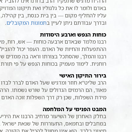
הרה”ח מדגיש שתפקיד הרב בדורנו אינו להוביל א
באדם ולומר לו את כל גלגוליו ואת תיקונו המדוי
עליו להחליף מקום — בין בית כנסת, בין קהילה, 
ובדרך עבודתם ניתן לעיין ב
תמונות המקובלים
.
כוחות הנפש וארבע היסודות
רבנו מלמד שבאדם ארבעה כוחות — אש, רוח, מים 
ההתפעלות והחיות של האדם. העפר יכול להוביל ל
רבנו והמלך, שהסתכל בצורתו וראה בה ממדים של
רוחנית. לימוד מעמיק בכוחות הנפש על פי תורת 
בירור התיקון האישי
הרב שליט”א חוזר ומדגיש שעל האדם לברר לבדו 
מאוד, הם הרמזים הגדולים על שורש נשמתו. הרה”
מידת השפלות, שכן רק דרך השפלות זוכה האדם ל
המבט הפנימי על המלחמה
בחלק האחרון של השיעור מרחיב הרבנו את היריע
במחבלים ובחמאס, התעוררות של שנאת ישראל בא
חיצוני בלבד, הוא אינו מסוגל להכיל את הקורה,