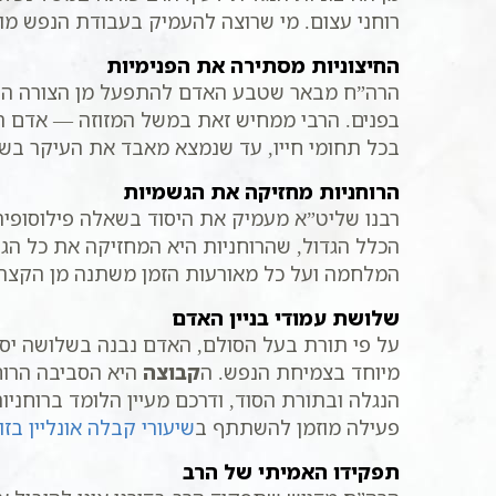
רוחני עצום. מי שרוצה להעמיק בעבודת הנפש מוזמ
החיצוניות מסתירה את הפנימיות
הרה”ח מבאר שטבע האדם להתפעל מן הצורה החיצונ
בפנים. הרבי ממחיש זאת במשל המזוזה — אדם תו
בכל תחומי חייו, עד שנמצא מאבד את העיקר בש
הרוחניות מחזיקה את הגשמיות
רבנו שליט”א מעמיק את היסוד בשאלה פילוסופית 
הכלל הגדול, שהרוחניות היא המחזיקה את כל הגשמ
המלחמה ועל כל מאורעות הזמן משתנה מן הקצה
שלושת עמודי בניין האדם
על פי תורת בעל הסולם, האדם נבנה בשלושה יס
מיוחד בצמיחת הנפש. ה
קבוצה
היא הסביבה הרוח
הנגלה ובתורת הסוד, ודרכם מעיין הלומד ברוחניות
פעילה מוזמן להשתתף ב
שיעורי קבלה אונליין בזו
תפקידו האמיתי של הרב