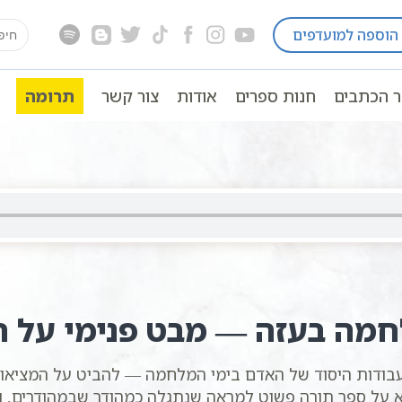
earch
הוספה למועדפים
ה כתבי אשלג
חסידות כללי
for:
דה |לימודי קבלה חסידית בדרך אשלג
ר הכתבים
חנות ספרים
אודות
צור קשר
תרומה
קבלה חסידית בדרך אשלג
לחמה בעזה — מבט פנימי על 
ודות היסוד של האדם בימי המלחמה — להביט על המציאות 
לא על ספר תורה פשוט למראה שנתגלה כמהודר שבמהודרים, 