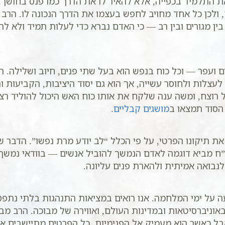
ת התלמיד בכפייה, אלא להאיר לו את הדרך כמו פנס בחושך. 
ק, ולכן כל אחד מחויב לחפש בעצמו את הדרך הנכונה לו. הר
בין מגורים ובין רב — כי האדם נברא כדי לעלות תמיד ולא ל
ועפר — וכל כוח בנפש הוא בעל שתי פנים, חיוב ושלילה. הא
עצלות ולחוסר עשייה, אך הוא גם יסוד היציבות, הקביעות 
 רוצח, ומשה ענה שלקח את אותו כוח האש היכול להוליד רצ
הסוד תמצאו ב
מושגים קבליים
.
את תיקונו הפרטי, על פי הכלל “לב יודע מרת נפשו”. הדבר 
ח מביא דוגמה לאדם הנמשך להוביל אנשים — בוודאי נמשך עמ
נבואה אמיתית ולהארת פנים עליונה.
ה על ימי המלחמה. אנו רואים במציאות התנהגות בלתי נתפ
וניברסיטאות ובמדינות העולם, ואווירה של מבוכה. הרב מ
 אבל כאשר הוא מעמיק אל הפנימיות, כל הפרטים מתיישבים אל