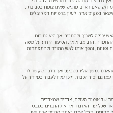
אין לנו היום מדרגה של תנא שיכול להסתכל
ב מחזק שאם האדם מרגיש שאינו צומח בסביבתו,
הישאר במקום אחד. לעיון בדמויות המקובלים
ש יכולה לשרוף ולהחריב, אך היא גם כוח
וההתמדה. הרב מביא את הסיפור הידוע על משה
ח ופניות, והפך אותו לאש התורה ולהתפתחות
שהאדם נמשך אליו בטבעו, ואף הדבר שקשה לו
ו גם יסוד הכבוד, ולכן עליו לעבוד במיוחד על
סת של אומות העולם, צדדים שמצדדים
באר שכל עוד האדם רואה את הדברים במבט
 מקומם. חז”ל אמרו “אתם קרויים אדם ואין