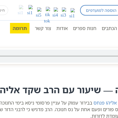
earch
הוספה למועדפים
חגים ומועדים לפי הזוהר
חנוכה
עניין פרסום הנס | ח
for:
הכתבים
חנות ספרים
אודות
צור קשר
תרומה
ה — שיעור עם הרב שקד אליה
אליהו פנחס
בבירור עמוק על עניין פרסומי ניסא בימי החנוכה.
רים ופעם אחת על נס חנוכה. הרב מדגיש כי לרבני הדור שלנו 
ומדת לדורות.