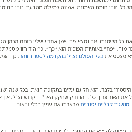
 יש תחום למחשבת היהודי. המחשבה הנכונה היא ללכת לפי ה
השכל. זוהי חומת האמונה. אמונה למעלה מהדעת. זוהי החומה 
 את כל השמנים. אך נמצא פח שמן אחד שעליו חותם הכהן הג
ותר מזה. “פח” באותיות הפוכות הוא “כף”. כף היד הזו מסמ
ט”א מצטט את
בעל הסולם זצ”ל בהקדמה לספר הזוהר
. כך הצי
יסטורי בלבד. הוא חל גם עלינו בתקופה הזאת. בכל שנה ושנה
 את האור צריך כלי. זהו חוק שחקק האר”י הקדוש זצ”ל. אין או
.
מושגים קבליים יסודיים
מבארים את עניין הכלי והאור.
די מצווה להוציא את החנוכיה לרשות הרבים. זוהי הזדמנות 