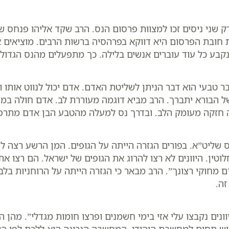
ק שני ניסים זכו למצוות פרסום הנס. הרב שקד אליהו פנחס 
 חובת הפרסום היא דווקא בפרהסיה ברשות הרבים. מוציאים 
קבע כל עוד עוברים אנשים בלילה. כך מתפעלים מהנס הגדול
טבעי הוא דבר הניתן לשליטת האדם. אדם יכול לנווט אותו ו
ל הבורא יתברך. הרב מביא דוגמה מעוררת לב. אדם חולה במח
ה חזקה מעומק הלב. ובדרך נס למעלה מהטבע הבן אדם מתרפא
שליט”א. בפורים הגזרה הייתה על הגופים. המן הרשע רצה לה
וטין. היוונים לא רצו להרוג את הגופים של ישראל. הם רצו את
וקי רצונך”. הרב מבאר כי הגזרה הייתה על הרוחניות בלבד.
זה.
ונים נקבצו עלי אזי בימי חשמנים ופרצו חומות מגדלי”. מהן