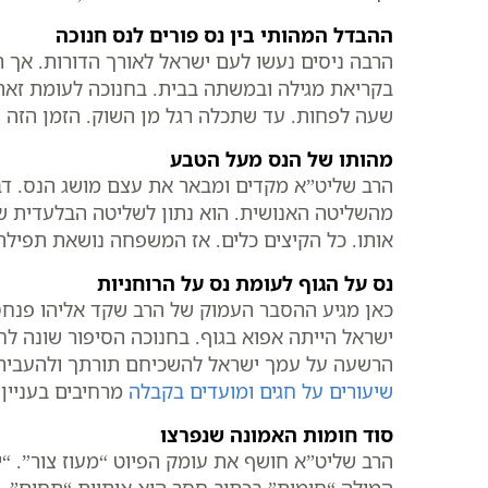
ההבדל המהותי בין נס פורים לנס חנוכה
הרבה ניסים נעשו לעם ישראל לאורך הדורות. אך ר
בקריאת מגילה ובמשתה בבית. בחנוכה לעומת זאת
שעה לפחות. עד שתכלה רגל מן השוק. הזמן הזה נ
מהותו של הנס מעל הטבע
הרב שליט”א מקדים ומבאר את עצם מושג הנס. דבר 
מהשליטה האנושית. הוא נתון לשליטה הבלעדית ש
אותו. כל הקיצים כלים. אז המשפחה נושאת תפיל
נס על הגוף לעומת נס על הרוחניות
כאן מגיע ההסבר העמוק של הרב שקד אליהו פנחס 
ישראל הייתה אפוא בגוף. בחנוכה הסיפור שונה לחל
הרשעה על עמך ישראל להשכיחם תורתך ולהעבירם מח
שיעורים על חגים ומועדים בקבלה
מרחיבים בעניין 
סוד חומות האמונה שנפרצו
הרב שליט”א חושף את עומק הפיוט “מעוז צור”. “יו