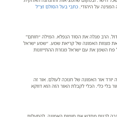
שכל הישר. ובמקום שהמציאות וההנהגה האלוקית
המגינה על היהודי.
כתבי בעל הסולם זצ”ל
דול. הרב מגלה את הסוד הנפלא. המילה “חותם”
לת את מצוות האמונה של קריאת שמע. “שמע ישראל
ל פח השמן את עם ישראל מגזרת ההתייוונות
 יורד אור האמונה של חנוכה לעולם. אור זה
ר בלי כלי. הכלי לקבלת האור הזה הוא דווקא
נשגבה לבנות מחדש את חומות האמונה. להתעלות