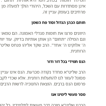
המילה “חומות” בכתיב חסר היא אותיות “תחום”.
אינן מסתדרות עם השכל, היהודי הולך למעלה מן 
מרחיבים בעומק עניין זה.
חותם הכהן הגדול וסוד פח השמן
היוונים פרצו את חומות מגדלי האמונה. הם טמאו
וגם המילה “תחום” הן אותן אותיות בדיוק. עוד י
ה’ אלוקינו ה’ אחד”. הרב שקד אליהו פנחס שלי
הרוחנית.
הנס תמידי בכל דור ודור
הרב שליט”א מחדד נקודה מכרעת. הנס אינו עניין ה
מסוגל לעזור לנו להתעלות רוחנית. אלא שכדי לקבל
פרסום הנס ברבים. הוצאת החנוכיה לרשות הרבים
מסר מעשי לימינו אנו
הרבנו שליט”א מורה דרך מעשית לתלמידיו. כל יהו