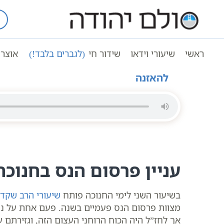
Ski
t
עמוד ראשי
שיעורי וידאו
conten
עניין פרסום הנס | חנוכה | סולם יהודה
ראשי
שיעורי וידאו
שידור חי
(לגברים בלבד!)
אוצר 
להאזנה
עניין פרסום הנס בחנוכ
בשיעור השני לימי החנוכה פותח
שיעורי הרב שקד 
מצוות פרסום הנס פעמיים בשנה. פעם אחת על נס פו
אך לחז”ל היה הכוח הרוחני העצום הזה, וגזירתם ע