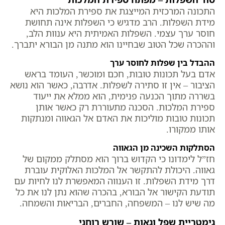
התכונה המרכזית המייצגת את ספירת המלכות היא
מידת השפלות. הרב מדגיש כי השפלות אינה תחושת
חוסר ערך עצמי. השפלות האמיתית היא ענוות הלב,
וההכרה שכל הטוב שבחיינו הוא מתנה מן הבורא יתברך.
ההבדל בין שפלות לחוסר ערך
אדם בעל תכונות טובות, חכם ומוכשר, העומד בראש
הציבור – אין זו סתירה לשפלות. אדרבה, כאשר הוא נושא
בשררה מתוך הכנעה פנימית, הוא ממלא את ייעוד
ספירת המלכות. הסכנה מתעוררת רק כאשר אותן
תכונות טובות מוליכות את האדם אל הגאווה ומנתקות
אותו ממקורו.
הסתלקות השכינה מן הגאווה
חז”ל לימדונו כי הקדוש ברוך הוא מסתלק ממקום של
גאווה. היכולת להתקשר אל המלכות האלוקית עוברת
דרך מידת השפלות. זו הענווה המאפשרת לנו לחיות עם
תודעת הקישור אל הבורא, בהכרה שהוא נתן לנו את כל
מה שיש לנו – המשפחה, החברים, הבריאות והשמחה.
גימטריית שפל וגאות – שורש רוחני