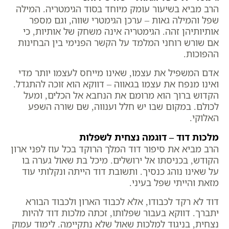
הרב מביא בשיעור עומק מיוחד בסוד הגימטריה. המילה
שפל והמילה גאות – ערכן הגימטרי שווה, וגם מספר
אותיותיהן זהה. הגימטריה אינה משחק של אותיות, כי
אם שורש רוחני המלמד על הקשר הפנימי בין הבחינות
ההפוכות.
אדם המשפיל את עצמו, שאינו מייחס לעצמו יותר מדי
ואינו מנפח את עצמו בגאווה – דווקא הוא זוכה להתגדל.
הקדוש ברוך הוא מרומם את הנחבא אל הכלים, ומעל
לכולם. במקום שבו יש חלל וענווה, שם שורה השפע
האלוקי.
מלכות דוד – דוגמה נצחית לשפלות
הרב מביא את סיפור דוד המלך הרוקד בכל עוז לפני ארון
הקודש, בכניסתו אל ירושלים. מיכל בת שאול גערה בו
על שאינו נוהג כנסיך. ותשובת דוד הייתה ונקלותי עוד
מזאת והייתי שפל בעיני.
דוד לא רקד לכבודו, אלא לכבוד הארון ולכבוד הבורא
יתברך. דווקא בעבור שפלותו, זכתה מלכות דוד להיות
נצחית, בניגוד למלכות שאול שלא נתקיימה. לימוד עמוק