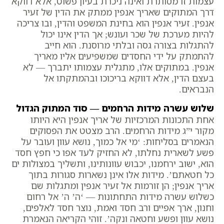
עצמות זו מסותרת ואינה ניכרת בעיון פשוט, אלא דווקא
דרך המתוקים שאריך אנפין ממתק את הדין של זעיר
אנפין. זעיר אנפין הוא בחינת המשפט והדין, ובו צריכה
להיות מערכת של שכר ועונש; אך הדין אינו יכול
להתגלות בצורה גסה ובלתי מרוסנת. הוא חייב
להתמתק על ידי החסדים שמשפיעים אליו מאריך
אנפין. במתוקים אלו, מתגלית עצמותו יתברך — לא
בעצם הדין, אלא דווקא בריכוכו ובהמתקתו אל
הנבראים.
שלוש עשרה מידות הרחמים — סוד המתוק הגדול
אחת התכונות המרכזיות של אריך אנפין היא היותו
מקור י”ג מידות הרחמים. הרב מצטט את הפסוקים
הנאמרים בסליחות: ‘מי אל כמוך, נושא עוון ועובר על
פשע לשארית נחלתו, לא החזיק לעד אפו כי חפץ חסד
הוא, ישוב ירחמנו, יכבוש עוונותינו, ותשליך במצולות ים
כל חטאתם’. מידות אלו אינן נשארות סגורות בתוך
אריך אנפין; הן זורמות אל זעיר אנפין ומתגלות שם
כשלוש עשרה מידות התחתונות — ‘ה’ ה’ אל רחום
וחנון, ארך אפיים ורב חסד ואמת, נוצר חסד לאלפים,
נושא עוון ופשע וחטאה ונקה’. זוהי הקריאה הנאמרת