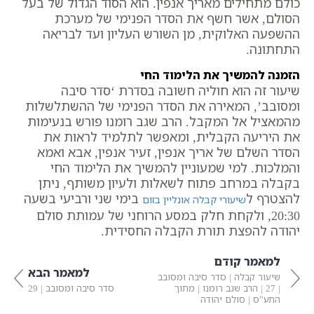
כולם מתחילים מאריך אנפין. הוא הסוד הגדול של בעל
הסולם, אשר חשף את הסדר הפנימי של מערכת
ההשפעה האלוקית, מן השורש העליון ועד לבריאה
התחתונה.
הזמנה להמשיך את הלימוד החי
שיעור זה הוא חוליה חשובה בסדרת ‘סדר סיבה
ומסובב’, המאירה את הסדר הפנימי של ההשתלשלות
מהמאציל אל המקבל. הרב שגב רומנו פורש בנעימות
את היריעה הקבלית, ומאפשר לתלמיד לראות את
הסדר השלם של אריך אנפין, זעיר אנפין, אבא ואמא
והמלכות. למי שמעוניין להמשיך את הלימוד החי
בקבלה במרחב פתוח לשאלות ולעיון משותף, ניתן
להצטרף ל
בימי שני ורביעי בשעה
שיעורי קבלה אונליין בזום
20:30, ולקחת חלק במסע הרוחני של עמותת סולם
יהודה להפצת תורת הקבלה החסידית.
למאמר קודם
למאמר הבא
שיעור קבלה | סדר סיבה ומסובב
| 27 | הרב שגב רומנו | מתוך
סדר סיבה ומסובב | 29
התע”ס | סולם יהודה