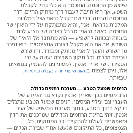
שיוצא מן החוכמה. החוכמה היא כלי גדול לקבלת
השפע, אך היא חייבת לעבור דרך מיתוק החיים, דרך
החוכמה והבינה, כדי שתתקבל כראוי אצל המלכות.
המלכות נקראת ‘אני’, והיא מתמתקת על ידי ה’אין’ של
החוכמה. כאשר ה’אני’ מקבל בצורה של הצנע לכת —
בענווה ובכוונה להשפיע — הוא מתחבר אל ה’אין’ של
השורש; אך אם הוא מקבל בצורה אגואיסטית, הוא נפרד
מן השורש והופך ל’אני’ מנותק ומבודד. זהו שורש
שבירת הכלים, וכל תיקון השבירה נעשה על ידי
הספירות של אריך אנפין. למעוניינים להעמיק בנושאים
אלו, ניתן לצפות ב
מאות שיעורי תורה בקבלה ובחסידות
שבאתר.
הניסים שמעל הטבע — מערכת רחמים גדולה
הרב מסיים בכך שאריך אנפין נקרא גם ‘המידע של
העבר’ וגם ‘גילוי הניסים’. הניסים שמעל הטבע מתגלים
דווקא בתוך הטבע, בתוך מערכת המשפט של זעיר
אנפין. זוהי בחינת הרחמים הגדולים שמרככים את הדין
ומאפשרים לעולם להתקיים. כל המתוקים, כל
הצמצומים, כל התיקונים שנעשו אחרי שבירת הכלים —