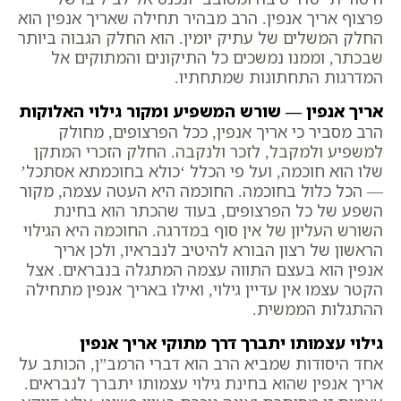
פרצוף אריך אנפין. הרב מבהיר תחילה שאריך אנפין הוא
החלק המשלים של עתיק יומין. הוא החלק הגבוה ביותר
שבכתר, וממנו נמשכים כל התיקונים והמתוקים אל
המדרגות התחתונות שמתחתיו.
אריך אנפין — שורש המשפיע ומקור גילוי האלוקות
הרב מסביר כי אריך אנפין, ככל הפרצופים, מחולק
למשפיע ולמקבל, לזכר ולנקבה. החלק הזכרי המתקן
שלו הוא חוכמה, ועל פי הכלל ‘כולא בחוכמתא אסתכל’
— הכל כלול בחוכמה. החוכמה היא העטה עצמה, מקור
השפע של כל הפרצופים, בעוד שהכתר הוא בחינת
השורש העליון של אין סוף במדרגה. החוכמה היא הגילוי
הראשון של רצון הבורא להיטיב לנבראיו, ולכן אריך
אנפין הוא בעצם התווה עצמה המתגלה בנבראים. אצל
הקטר עצמו אין עדיין גילוי, ואילו באריך אנפין מתחילה
ההתגלות הממשית.
גילוי עצמותו יתברך דרך מתוקי אריך אנפין
אחד היסודות שמביא הרב הוא דברי הרמב”ן, הכותב על
אריך אנפין שהוא בחינת גילוי עצמותו יתברך לנבראים.