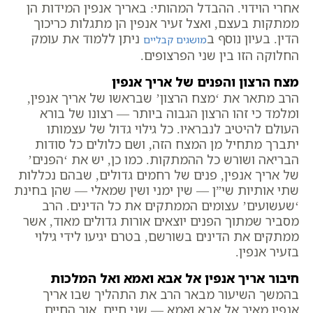
אחרי הוידוי. ההבדל המהותי: באריך אנפין המידות הן
ממתקות בעצם, ואצל זעיר אנפין הן מתגלות כריכוך
הדין. בעיון נוסף ב
ניתן ללמוד את עומק
מושגים קבליים
החלוקה הזו בין שני הפרצופים.
מצח הרצון והפנים של אריך אנפין
הרב מתאר את ‘מצח הרצון’ שבראשו של אריך אנפין,
ומלמד כי זהו הרצון הגבוה ביותר — רצונו של בורא
העולם להיטיב לנבראיו. כל גילוי גדול של עצמותו
יתברך מתחיל מן המצח הזה, ושם כלולים כל סודות
הבריאה ושורש כל ההמתקות. כמו כן, יש את ‘הפנים’
של אריך אנפין, פנים של רחמים גדולים, שבהם נכללות
שתי אותיות שי”ן — שין ימני ושין שמאלי — שהן בחינת
‘שעשועים’ עצומים הממתקים את כל הדינים. הרב
מסביר שמתוך הפנים יוצאים אורות גדולים מאוד, אשר
ממתקים את הדינים בשורשם, בטרם יגיעו לידי גילוי
בזעיר אנפין.
חיבור אריך אנפין אל אבא ואמא ואל המלכות
בהמשך השיעור מבאר הרב את התהליך שבו אריך
אנפין מאיר אל אבא ואמא — שני חיים, אור החיים