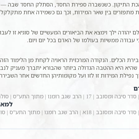
אכת התיקון. כשנשברה ספירת החסד, הסתלק החסד שבה — א
 מתפזרים בין שאר המידות, וכך גם כשמידה אחת מתקלקלת 
 יהודה ילך וימצא את הביאורים המעשיים של סוגיא זו לעב
י עבודה ממשיות בעולמו של האדם בכל יום ויום.
שבירת הכלים. הנקודה המרכזית הראויה לקחת מן הלימוד הז
א היא ההטבה הגדולה ביותר שהבורא יתברך מעניק לנבראיו
 נפילת המידות זו לזו ועל מקומותיהן החדשים אחר השבירה.
ם
 17 | הרב שגב רומנו | מתוך התע”ס | סולם יהודה
למאמ
 18א | הרב שגב רומנו | מתוך התע”ס | סולם יהודה