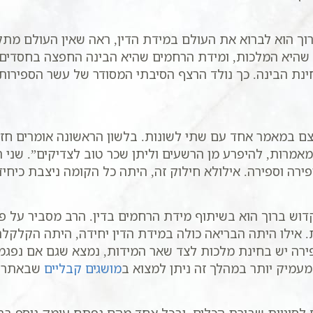
רוך הוא לברוא את העולם במידת הדין, ראה שאין העולם מת
ין שהיא המלכות, ומידת הרחמים שהיא הבינה החפצה בחסדים
נת הבינה. כך נולד הרצף הסיבתי המסודר של עשר הספירות
 במאמר אחד עם שתי לשונות. בלשון הראשונה אומרים חז”ל
מרות, להיפרע מן הרשעים וליתן שכר טוב לצדיקים”. שני 
ירה וספירה. אילולא חילוק זה, היתה כל הקומה ניצבת כיחי
וש ברוך הוא בשיתוף מידת הרחמים בדין. הרב מסביר על פי 
 אילו היתה הבריאה כולה במידת הדין יחידה, היתה הקלקל
פירה יש בחינת מלכות לצד שאר המידות, נמצא שגם אם נפג
מעמיק יותר במהלך זה ניתן למצוא ב
מושגים קבליים
שבאתר.