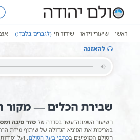
Ski
t
עמוד ראשי
שיעורי וידאו
סדר סיבה ו
conten
שיעור קבלה | סדר סיבה ומסובב | 18 | הרב שגב רומנו | מתוך התע”ס | סולם יהודה
ראשי
שיעורי וידאו
שידור חי
(לגברים בלבד!)
אוצ
להאזנה
שבירת הכלים — מקור ה
השיעור השמונה־עשר בסדרה של
סדר סיבה ומסו
באריכות את הסוגיא הגדולה של שיתוף מידת הרחמ
הסולם המופיעים ב
כתבי בעל הסולם
, ועל יסודות