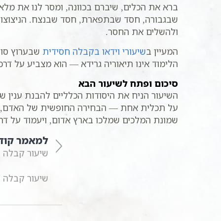
ברא את הכלים, שיברם בכוונה, ומסר לנו את מל
שבגבורה, חסד שבתפארת, חסד שבנצח. הניצוצות
ולהשלים את החסר.
המעיין ב
שיעורי וידאו בקבלה חסידית
שבערוץ סולם
הלימוד אינו תיאוריה גרידא — הוא מצביע על דרכ
סיכום ופתח לשיעור הבא
השיעור הניח את היסודות הכלליים להבנת ענין 
על תכלית אחת — הבחירה החופשית של האדם, שהי
שמונת המלכים שמלכו בארץ אדום, ויעמוד על דרך
למאמר קוד
שיעור קבלה | סדר סיבה ומסובב |
שיעור קבלה | סדר סיבה ומסובב |