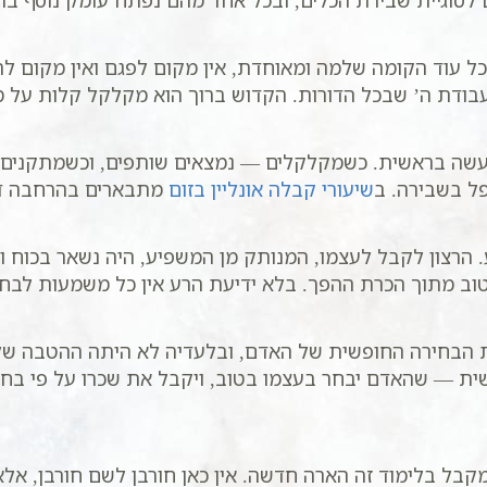
ם לסוגיית שבירת הכלים, ובכל אחד מהם נפתח עומק נוסף 
 עוד הקומה שלמה ומאוחדת, אין מקום לפגם ואין מקום לת
עבודת ה’ שבכל הדורות. הקדוש ברוך הוא מקלקל קלות על מ
עשה בראשית. כשמקלקלים — נמצאים שותפים, וכשמתקנים 
ל בשבירה. ב
שיעורי קבלה אונליין בזום
מתבארים בהרחבה דר
 הרצון לקבל לעצמו, המנותק מן המשפיע, היה נשאר בכוח ו
טוב מתוך הכרת ההפך. בלא ידיעת הרע אין כל משמעות לבחי
ת הבחירה החופשית של האדם, ובלעדיה לא היתה ההטבה שלמ
ית — שהאדם יבחר בעצמו בטוב, ויקבל את שכרו על פי בחיר
קבל בלימוד זה הארה חדשה. אין כאן חורבן לשם חורבן, א