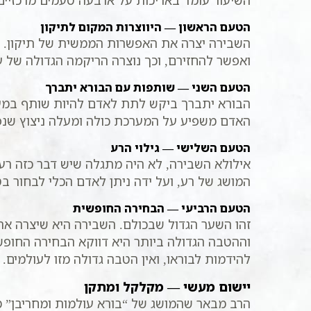
השיעור עומד באריכות על ארבעה טעמים מרכזיי
הטעם הראשון — היווצרות המקום לתיקון
השבירה יצרה את האפשרות הממשית של תיקון. כל
ואפשר להחזירם, וכך נוצרה הריקמה הגדולה של 
הטעם השני — שותפות עם הבורא יתברך
הבורא יתברך ביקש לתת לאדם להיות שותף במ
האדם משפיע על המערכת כולה ומעלה ניצוץ שנפ
הטעם השלישי — גילוי הרע
אילולא השבירה, לא היה מתגלה שיש דבר כזה רע.
המושג של רע, ועל ידה ניתן לאדם הכלי לבחור ב
הטעם הרביעי — הבחירה החופשית
זהו השער הגדול שבכולם. השבירה היא שיצרה א
וההטבה הגדולה ביותר היא דווקא הבחירה החופש
להידמות לבוראו, ואין הטבה גדולה מזו לעולמים.
יישום מעשי — מקלקל ומתקן
הרב מבאר שהמושג של “בורא עולמות ומחריבן” מ