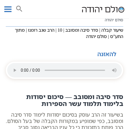
Ski
שיעורי וידאו
סדר סיבה ומסובב
עמוד ראשי
t
שיעור קבלה | סדר סיבה ומסובב | 10 | הרב שגב רומנו | מתוך התע”ס |
conten
סולם יהודה
שיעור קבלה | סדר סיבה ומסובב | 10 | הרב שגב רומנו | מתוך
התע”ס | סולם יהודה
להאזנה
סדר סיבה ומסובב — סיכום יסודות
בלימוד תלמוד עשר הספירות
בשיעור זה הרב עוסק בסיכום יסודות לימוד סדר סיבה
ומסובב, כפי שמופיע במקורות הקבלה של בעל הסולם.
הרב פותח בתזכורת כי כל ענין הבריאה נסוב סביב