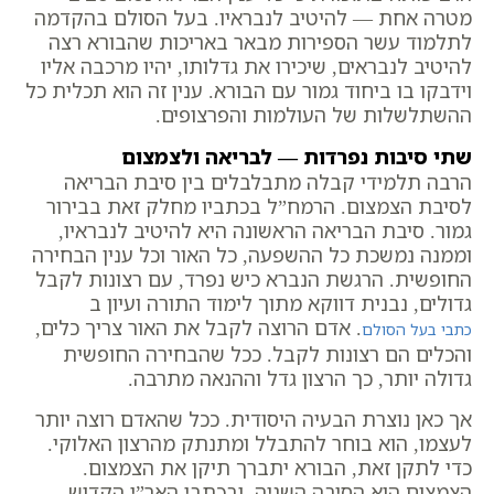
מטרה אחת — להיטיב לנבראיו. בעל הסולם בהקדמה
לתלמוד עשר הספירות מבאר באריכות שהבורא רצה
להיטיב לנבראים, שיכירו את גדלותו, יהיו מרכבה אליו
וידבקו בו ביחוד גמור עם הבורא. ענין זה הוא תכלית כל
ההשתלשלות של העולמות והפרצופים.
שתי סיבות נפרדות — לבריאה ולצמצום
הרבה תלמידי קבלה מתבלבלים בין סיבת הבריאה
לסיבת הצמצום. הרמח”ל בכתביו מחלק זאת בבירור
גמור. סיבת הבריאה הראשונה היא להיטיב לנבראיו,
וממנה נמשכת כל ההשפעה, כל האור וכל ענין הבחירה
החופשית. הרגשת הנברא כיש נפרד, עם רצונות לקבל
גדולים, נבנית דווקא מתוך לימוד התורה ועיון ב
. אדם הרוצה לקבל את האור צריך כלים,
כתבי בעל הסולם
והכלים הם רצונות לקבל. ככל שהבחירה החופשית
גדולה יותר, כך הרצון גדל וההנאה מתרבה.
אך כאן נוצרת הבעיה היסודית. ככל שהאדם רוצה יותר
לעצמו, הוא בוחר להתבלל ומתנתק מהרצון האלוקי.
כדי לתקן זאת, הבורא יתברך תיקן את הצמצום.
הצמצום הוא הסיבה השניה, ובכתבי האר”י הקדוש