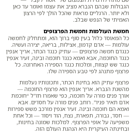
הגבולות שבהם הנברא מציב את עצמו ואומר עד כאן
ולא יותר. הרגליים מראות שהכל הולך לפי הרצון
האמיתי של הנפש שבלב.
חמשת העולמות וחמשת הפרצופים
כל המאוסד כלול בעין סוף ברוך הוא, ומתחלק לחמשה
עולמות — אדם קדמון, אצילות, בריאה, יצירה ועשיה.
כנגדם חמשה פרצופים — עתיק כנגד הכתר, אריך אנפין
כנגד החוכמה, אבא ואמא כנגד חוכמה ובינה, זעיר אנפין
כנגד שש קצוות, ומלכות כנגד הספירה האחרונה. כל
פרצוף מתנהג לפי טבע הספירה שלו.
פרצוף עתיק הוא בחינת הכתר, ותכונותיו נעלמות
מהשגת הנברא. אריך אנפין הוא פרצוף החוכמה —
אורך פנים מורה על חוכמה, כפי שאמרו חז”ל “חוכמת
אדם תאיר פניו”. רוחב פנים מורה על חסדים. אבא
ואמא הם חוכמה ובינה. זעיר אנפין מורכב משש ספירות
— חסד, גבורה, תפארת, נצח, הוד ויסוד — וכל אחת
משפיעה על אופי הפרצוף. למלכות שמונה בחינות,
ובחינתה העיקרית היא הנהגת העולם הזה.