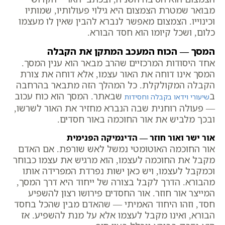
מבואר שמטרת הצמצום היא גילוי פעולותיו, שמותיו
וכינוייו. הצמצום מאפשר לנברא להבין שאין לו מעצמו
כלום, ושכל קיומו הוא חסד הבורא.
המסך — הכוח המעכב המתקן את הקבלה
אחד היסודות המרכזיים שהרב מבאר הוא ענין המסך.
המסך אינו דוחה את האור עצמו, אלא דוחה את צורת
הקבלה המקולקלת. כל המהלך הזה מתבאר בהרחבה
ב
שבאתר. המסך הוא כוח עכוב
שיעורי וידאו בקבלה וחסידות
— פעולה רוחנית שבה הנברא מחזיר את האור לשרשו,
ובכך מלביש את אור החוכמה באור חסדים.
אור ישר ואור חוזר — הדינמיקה הפנימית
אור החוכמה האוטומטי נמשל לאש שורפת. אם האדם
מקבל את החוכמה לעצמו, הוא מרגיש את עצמו כבוחר
וכמקבל לעצמו, ויש כאן ישות נפרדת המפרידה אותו
מהבורא. הדרך לקבל בצורה של ייחוד היא דרך המסך,
המייצר אור חוזר. אור החסדים פירושו רצון להשפיע
חסד, וזהו היחוד האמיתי — שהאדם מבין שהכל בחסד
הבורא, ואינו מקבל לעצמו אלא על מנת להשפיע. אז