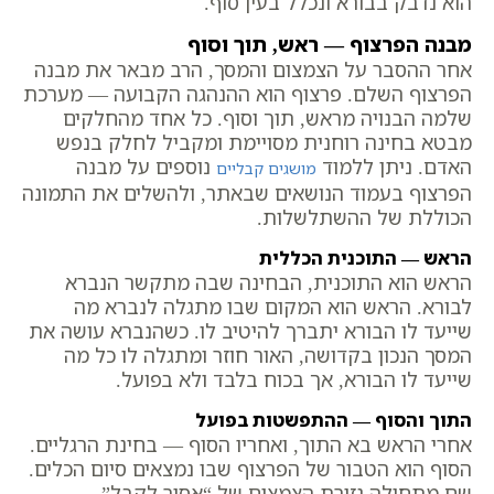
הוא נדבק בבורא ונכלל בעין סוף.
מבנה הפרצוף — ראש, תוך וסוף
אחר ההסבר על הצמצום והמסך, הרב מבאר את מבנה
הפרצוף השלם. פרצוף הוא ההנהגה הקבועה — מערכת
שלמה הבנויה מראש, תוך וסוף. כל אחד מהחלקים
מבטא בחינה רוחנית מסויימת ומקביל לחלק בנפש
האדם. ניתן ללמוד
נוספים על מבנה
מושגים קבליים
הפרצוף בעמוד הנושאים שבאתר, ולהשלים את התמונה
הכוללת של ההשתלשלות.
הראש — התוכנית הכללית
הראש הוא התוכנית, הבחינה שבה מתקשר הנברא
לבורא. הראש הוא המקום שבו מתגלה לנברא מה
שייעד לו הבורא יתברך להיטיב לו. כשהנברא עושה את
המסך הנכון בקדושה, האור חוזר ומתגלה לו כל מה
שייעד לו הבורא, אך בכוח בלבד ולא בפועל.
התוך והסוף — ההתפשטות בפועל
אחרי הראש בא התוך, ואחריו הסוף — בחינת הרגליים.
הסוף הוא הטבור של הפרצוף שבו נמצאים סיום הכלים.
שם מתחילה גזירת הצמצום של “אסור לקבל” —