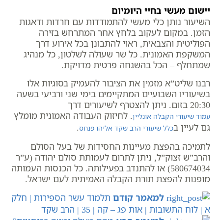
יישום מעשי בחיי היומיום
השיעור נותן כלי מעשי להתמודדות עם חרדות ודאגות
הזמן. במקום לעקוב בלחץ אחר המתרחש בזירה
הפוליטית והצבאית, ראוי להתבונן בכל אירוע דרך
המשקפת האמונית. כל שר שעולה לשלטון, כל מנהיג
שמתחלף – הכל בהשגחה פרטית מדויקת.
רבנו שליט”א מזמין את הציבור להעמיק בסוגיות אלו
בשיעוריו השבועיים המתקיימים בימי שני ורביעי בשעה
20:30 בזום. ניתן להצטרף לשיעורים דרך
. לחיזוק העבודה האמונית מומלץ
עמוד שיעורי הקבלה אונליין
גם לעיין ב
.
כלל שיעורי הרב שקד אליהו פנחס
לתמיכה בהפצת מעיינות החסידות של בעל הסולם
והרב”ש זצוק”ל, ניתן לתרום לעמותת סולם יהודה (ע”ר
580674034) או להתנדב בפעילותה. כל הכנסות העמותה
מופנות להפצת תורת הקבלה האמיתית לעם ישראל.
למאמר קודם
תלמוד עשר הספירות | חלק
א | לוח התשובות | אות פג – קה | 35 | הרב שקד