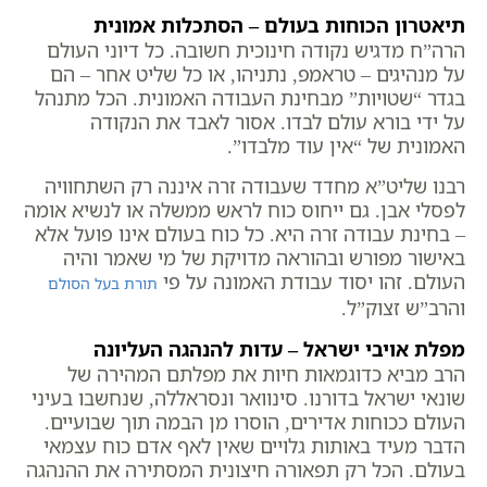
תיאטרון הכוחות בעולם – הסתכלות אמונית
הרה”ח מדגיש נקודה חינוכית חשובה. כל דיוני העולם
על מנהיגים – טראמפ, נתניהו, או כל שליט אחר – הם
בגדר “שטויות” מבחינת העבודה האמונית. הכל מתנהל
על ידי בורא עולם לבדו. אסור לאבד את הנקודה
האמונית של “אין עוד מלבדו”.
רבנו שליט”א מחדד שעבודה זרה איננה רק השתחוויה
לפסלי אבן. גם ייחוס כוח לראש ממשלה או לנשיא אומה
– בחינת עבודה זרה היא. כל כוח בעולם אינו פועל אלא
באישור מפורש ובהוראה מדויקת של מי שאמר והיה
העולם. זהו יסוד עבודת האמונה על פי
תורת בעל הסולם
והרב”ש זצוק”ל.
מפלת אויבי ישראל – עדות להנהגה העליונה
הרב מביא כדוגמאות חיות את מפלתם המהירה של
שונאי ישראל בדורנו. סינוואר ונסראללה, שנחשבו בעיני
העולם ככוחות אדירים, הוסרו מן הבמה תוך שבועיים.
הדבר מעיד באותות גלויים שאין לאף אדם כוח עצמאי
בעולם. הכל רק תפאורה חיצונית המסתירה את ההנהגה