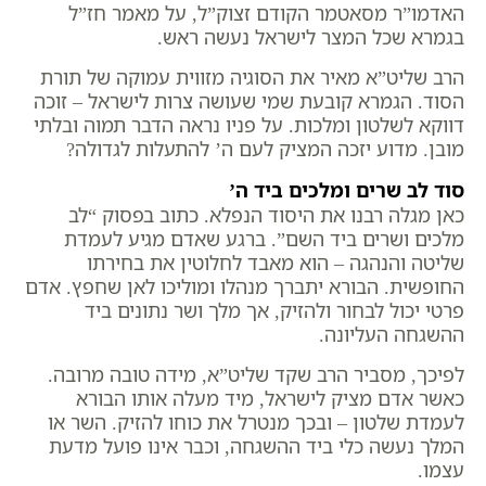
האדמו”ר מסאטמר הקודם זצוק”ל, על מאמר חז”ל
בגמרא שכל המצר לישראל נעשה ראש.
הרב שליט”א מאיר את הסוגיה מזווית עמוקה של תורת
הסוד. הגמרא קובעת שמי שעושה צרות לישראל – זוכה
דווקא לשלטון ומלכות. על פניו נראה הדבר תמוה ובלתי
מובן. מדוע יזכה המציק לעם ה’ להתעלות לגדולה?
סוד לב שרים ומלכים ביד ה’
כאן מגלה רבנו את היסוד הנפלא. כתוב בפסוק “לב
מלכים ושרים ביד השם”. ברגע שאדם מגיע לעמדת
שליטה והנהגה – הוא מאבד לחלוטין את בחירתו
החופשית. הבורא יתברך מנהלו ומוליכו לאן שחפץ. אדם
פרטי יכול לבחור ולהזיק, אך מלך ושר נתונים ביד
ההשגחה העליונה.
לפיכך, מסביר הרב שקד שליט”א, מידה טובה מרובה.
כאשר אדם מציק לישראל, מיד מעלה אותו הבורא
לעמדת שלטון – ובכך מנטרל את כוחו להזיק. השר או
המלך נעשה כלי ביד ההשגחה, וכבר אינו פועל מדעת
עצמו.