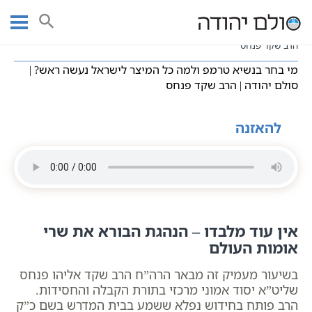
Ski
עמוד ראשי
שיעורי וידאו
מושגים בקבלה
חסידות כללי
t
מי בחר בנשיא טרמפ ולמה כל המיצר לישראל נעשה ראש? | סולם יהודה |
conten
הרב שקד פנחס
מי בחר בנשיא טרמפ ולמה כל המיצר לישראל נעשה ראש? |
סולם יהודה | הרב שקד פנחס
להאזנה
אין עוד מלבדו – הנהגת הבורא את שרי
אומות העולם
בשיעור מעמיק זה מבאר הרה”ח הרב שקד אליהו פנחס
שליט”א יסוד אמוני מרכזי בתורת הקבלה והחסידות.
הרב פותח בחידוש נפלא ששמע בבית המדרש בשם כ”ק