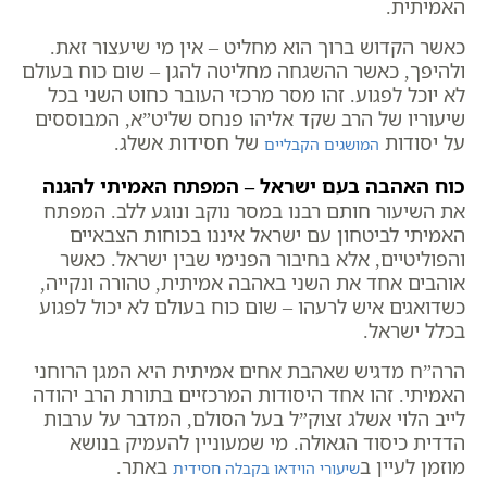
האמיתית.
כאשר הקדוש ברוך הוא מחליט – אין מי שיעצור זאת.
ולהיפך, כאשר ההשגחה מחליטה להגן – שום כוח בעולם
לא יוכל לפגוע. זהו מסר מרכזי העובר כחוט השני בכל
שיעוריו של הרב שקד אליהו פנחס שליט”א, המבוססים
על יסודות
של חסידות אשלג.
המושגים הקבליים
כוח האהבה בעם ישראל – המפתח האמיתי להגנה
את השיעור חותם רבנו במסר נוקב ונוגע ללב. המפתח
האמיתי לביטחון עם ישראל איננו בכוחות הצבאיים
והפוליטיים, אלא בחיבור הפנימי שבין ישראל. כאשר
אוהבים אחד את השני באהבה אמיתית, טהורה ונקייה,
כשדואגים איש לרעהו – שום כוח בעולם לא יכול לפגוע
בכלל ישראל.
הרה”ח מדגיש שאהבת אחים אמיתית היא המגן הרוחני
האמיתי. זהו אחד היסודות המרכזיים בתורת הרב יהודה
לייב הלוי אשלג זצוק”ל בעל הסולם, המדבר על ערבות
הדדית כיסוד הגאולה. מי שמעוניין להעמיק בנושא
מוזמן לעיין ב
באתר.
שיעורי הוידאו בקבלה חסידית