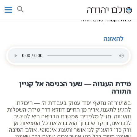
Ski
שיעורי וידאו
חסידות כללי
מידת הענווה | סולם יהודה
עמוד ראשי
t
conten
מידת הענווה | סולם יהודה
להאזנה
מידת הענווה — שער הכניסה אל קניין
התורה
בשיעור זה נחשף יסוד עמוק בעבודת ה’ — היכולת
להגיע לתענוג אדיר מן החיים דווקא דרך מידת השפלות
והענווה. חז”ל מלמדים שמטרת הבריאה היא להיטיב
לנבראים, והקדוש ברוך הוא ברא את כל המציאות אך
ורק כדי להעניק לנו אושר ותענוג אינסופי. אולם הסיבה
שאיננו חווים בכל רגע אושר צרוף נעוצה בכך שאיננו