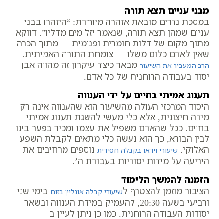
מבני עניים תצא תורה
במסכת נדרים מובאת אזהרה מיוחדת: “היזהרו בבני
עניים שמהן תצא תורה, שנאמר יזל מים מדליו”. דווקא
מתוך מקום של דלות חומרית ופנימית — מתוך הכרה
שאין לאדם כלום משלו — צומחת התורה האמיתית.
מבאר כיצד עיקרון זה מהווה אבן
הרב המעביר את השיעור
יסוד בעבודה הרוחנית של כל אדם.
תענוג אמיתי בחיים על ידי הענווה
היסוד המרכזי העולה מהשיעור הוא שהענווה אינה רק
מידה חיצונית, אלא כלי מעשי להשגת תענוג אמיתי
בחיים. ככל שהאדם משפיל את עצמו ומכיר בפער בינו
לבין הבורא, כך הוא נעשה כלי מתאים לקבלת השפע
האלוקי.
נוספים מרחיבים את
שיעורי וידאו בקבלה חסידית
היריעה על מידות יסודיות בעבודת ה’.
הזמנה להמשך הלימוד
הציבור מוזמן להצטרף ל
בימי שני
שיעורי קבלה אונליין בזום
ורביעי בשעה 20:30, להעמיק במידת הענווה ובשאר
יסודות העבודה הרוחנית. כמו כן ניתן לעיין ב