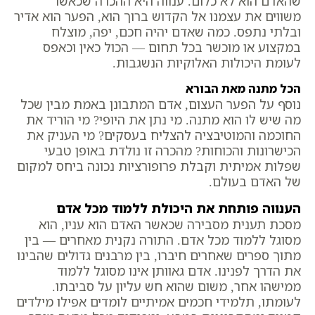
שהאדם הוא לא כלום. ענווה היא ההכרה שכאשר
משווים את עצמנו אל הקדוש ברוך הוא, הפער הוא אדיר
ובלתי נתפס. כמה שאדם יהיה חכם, יפה, מוצלח
במקצוע או מוכשר בכל תחום — הכול כאין וכאפס
לעומת היכולות האלוקיות הנשגבות.
הכל מתנה מאת הבורא
נוסף על הפער העצום, אדם המתבונן באמת מבין שכל
מה שיש לו הוא מתנה. מי נתן את היופי? מי הוריד את
החוכמה והמוטיבציה להצליח בעסקים? מי העניק את
הכישרונות והכוחות? מהכרה זו נולדת באופן טבעי
שפלות אמיתית וקבלת פרופורציות נכונה ביחס למקום
של האדם בעולם.
הענווה פותחת את היכולת ללמוד מכל אדם
מסכת תענית מסבירה שכאשר האדם הוא עניו, הוא
מסוגל ללמוד מכל אדם. התורה נקנית מאחרים — בין
מתוך ספרים שאחרים חיברו, בין מרבנים גדולים שהבינו
את הדרך לפנינו. אדם גאוותן אינו מסוגל ללמוד
ממישהו אחר, משום שהוא חש עליון על סביבתו.
לעומתו, תלמידי חכמים אמיתיים לומדים אפילו מילדים