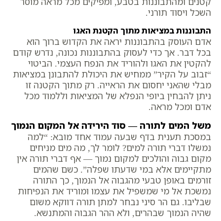
קטנים ומהתבוננות בטבע, ומפיקים מכל מראה מוסר
השכל ויסוד תורני.
התבוננות במציאות מתוך הקטנת האגו
אדם העוסק בהתבוננות יראה את הקדוש ברוך הוא
בכל דבר. אך כדי לעסוק בהתבוננות נכונה, נדרש קודם
להקטין את האגו ולהוריד את הנפח העצמי. הביטוי
“זבוב על הקיר” ממחיש את היכולת להתבונן במציאות
מבלי שהאני יחסום את הראייה. רק מתוך הקטנה זו
ניתן להבחין ביופי הנפלא של המציאות וללמוד מכל
אדם ומכל מראה.
משל המים לתורה — סוד הירידה אל המקום הנמוך
במסכת תענית בדף שבעה עמוד אחד מובא: “למה
נמשלו דברי תורה למים? לומר לך, מה מים מניחים
מקום גבוה והולכים למקום נמוך — אף דברי תורה אין
מתקיימים אלא במי שדעתו שפלה”. כשם שהמים
זורמים באופן טבעי מהגבוה אל הנמוך, כך התורה
נמשכת אל מי שמשפיל את עצמו ומוריד את הנפיחות
שבליבו. גם הר סיני נבחר למתן תורה דווקא משום
שהיה הנמוך שבהרים, ולא ההר הגבוה והמתנשא.