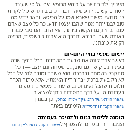
העניין. ילד היושב על כיסא הרופא, אף על פי שעובר
ייסורים קשים, יודע שזה הדבר הטוב ביותר שיכול לקרות
לו. מדוע? משום שאבא שמו על הכיסא. והאב יודע מה
טוב לבנו יותר ממה שהבן עצמו יודע. כך כל מצב שאדם
עובר בחייו, גם הקשה ביותר, הוא הדבר המיטבי עבורו
באותה שעה. הבורא יתברך הוא אבינו שבשמיים, הרוצה
רק את טובתנו.
יישום מעשי בחיי היום-יום
כאשר אדם קונה את מדעת ההשתוות, הכל הופך שווה
בעיניו. גם קושי וגם טוב, גם שמחה וגם עצב — הכל
מתקבל בשמחה ובברכה. הוא משבח ומודה לה’ על הכל.
לא רק בעת ברכת “ברוך דיין האמת”, אלא מתוך הכרה
חלוטית שהכל נעים וטוב. שיעורים מעשיים נוספים
בעבודת ה’ על דרך החסידות ניתן למצוא ב
, וכן במגוון
שיעורי הוידאו של הרב שקד אליהו פנחס
הזמינים באתר.
שיעורי הקבלה והחסידות
הזמנה ללימוד בזום ולתמיכה בעמותה
הציבור הרחב מוזמן להצטרף ל
שיעורי הקבלה האונליין בזום