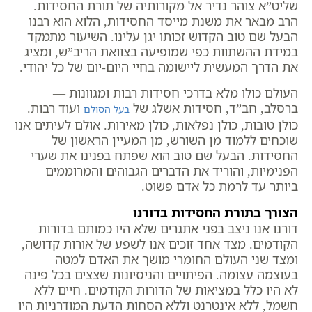
שליט”א צוהר נדיר אל מקורותיה של תורת החסידות.
הרב מבאר את משנת מייסד החסידות, הלוא הוא רבנו
הבעל שם טוב הקדוש זכותו יגן עלינו. השיעור מתמקד
במידת ההשתוות כפי שמופיעה בצוואת הריב”ש, ומציג
את הדרך המעשית ליישומה בחיי היום-יום של כל יהודי.
העולם כולו מלא בדרכי חסידות רבות ומגוונות —
ברסלב, חב”ד, חסידות אשלג של
ועוד רבות.
בעל הסולם
כולן טובות, כולן נפלאות, כולן מאירות. אולם לעיתים אנו
שוכחים ללמוד מן השורש, מן המעיין הראשון של
החסידות. הבעל שם טוב הוא שפתח בפנינו את שערי
הפנימיות, והוריד את הדברים הגבוהים והמרוממים
ביותר עד לרמת כל אדם פשוט.
הצורך בתורת החסידות בדורנו
דורנו אנו ניצב בפני אתגרים שלא היו כמותם בדורות
הקודמים. מצד אחד זוכים אנו לשפע של אורות קדושה,
ומצד שני העולם החומרי מושך את האדם למטה
בעוצמה עצומה. הפיתויים והניסיונות שצצים בכל פינה
לא היו כלל במציאות של הדורות הקודמים. חיים ללא
חשמל, ללא אינטרנט וללא הסחות הדעת המודרניות היו