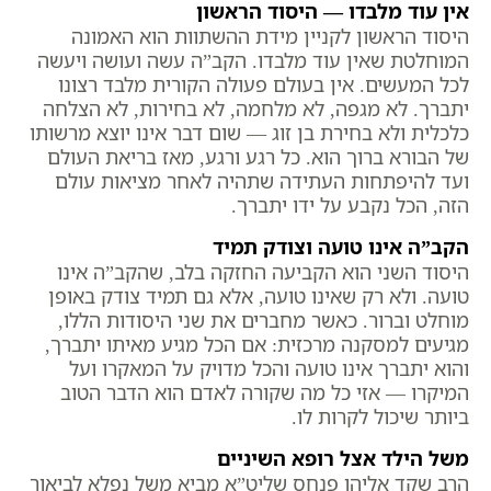
אין עוד מלבדו — היסוד הראשון
היסוד הראשון לקניין מידת ההשתוות הוא האמונה
המוחלטת שאין עוד מלבדו. הקב”ה עשה ועושה ויעשה
לכל המעשים. אין בעולם פעולה הקורית מלבד רצונו
יתברך. לא מגפה, לא מלחמה, לא בחירות, לא הצלחה
כלכלית ולא בחירת בן זוג — שום דבר אינו יוצא מרשותו
של הבורא ברוך הוא. כל רגע ורגע, מאז בריאת העולם
ועד להיפתחות העתידה שתהיה לאחר מציאות עולם
הזה, הכל נקבע על ידו יתברך.
הקב”ה אינו טועה וצודק תמיד
היסוד השני הוא הקביעה החזקה בלב, שהקב”ה אינו
טועה. ולא רק שאינו טועה, אלא גם תמיד צודק באופן
מוחלט וברור. כאשר מחברים את שני היסודות הללו,
מגיעים למסקנה מרכזית: אם הכל מגיע מאיתו יתברך,
והוא יתברך אינו טועה והכל מדויק על המאקרו ועל
המיקרו — אזי כל מה שקורה לאדם הוא הדבר הטוב
ביותר שיכול לקרות לו.
משל הילד אצל רופא השיניים
הרב שקד אליהו פנחס שליט”א מביא משל נפלא לביאור