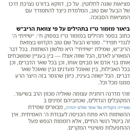
מציאות שונה לחלוטין. על כן, דווקא בדורנו נצרכת דרכו
של הבעל שם טוב, המלמדת כיצד להתמודד עם
המציאות הסבוכה.
ביאור מזמור ט”ז בתהילים על פי צוואת הריב”ש
כתוב בספר תהילים במזמור ט”ז בפסוק ח’: “שיויתי ה’
לנגדי תמיד”. מפרש הבעל שם טוב הקדוש בצוואת
הריב”ש, שמילת “שיויתי” היא מלשון השתוות. בכל דבר
המאורע לאדם, הכל שווה אצלו — בין בעניין שמשבחים
אותו בני אדם או מבזים אותו, וכן בכל שאר הדברים, וכן
בכל האכילות, בין שאוכל מעדנים ובין שאוכל שאר
דברים. הכל ישווה בעיניו, כיוון שהוסר בזה היצר הרע
ממנו מכל וכל.
זוהי מדרגה רוחנית עצומה שאליה מכוון הרב בשיעור.
המקובלים הגדולים, שכתביהם זמינים ב
, מבארים שמידת
ספרייה הקולית של אתר סולם יהודה
ההשתוות היא פתח הכניסה לעבודת ה’ האמיתית. אין
זה ביטול רגשי החיים, אלא רוממות הנפש מעל
ההתפעלות משינויי המקרים.