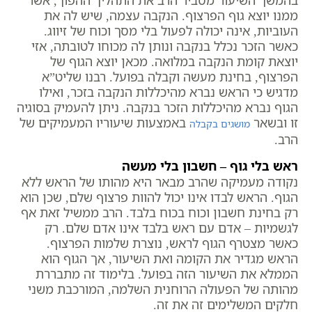
בהמשך השיעור מסביר הרב את התהליך ההפוך, אשר
ממנו יוצא גוף הפרצוף. הנקבה עצמה, שיש לה את
העוביות, אינה יכולה לפעול בלי מסך וכוח של זיווג.
כאשר הזכר נכלל בנקבה ונותן לה מכוחו לטובתה, אזי
יוצאת קומת הנקבה במלואה. מכאן יוצא הגוף של
הפרצוף, בחינת מעשה וקבלה בפועל. רבנו שליט”א
מדגיש כי הראש נברא מהיכללות הנקבה בזכר, ואילו
הגוף נברא מהיכללות הזכר בנקבה. ניתן להעמיק בסוגיה
זו ובשאר
באמצעות שיעוריו המעמיקים של
מושגים בקבלה
הרב.
ראש בלי גוף – חשבון בלי מעשה
נקודה מעמיקה שהרב מבאר היא מהותו של הראש ללא
הגוף. הראש לבדו אינו יכול להוות פרצוף שלם, שכן הוא
רק בחינת חשבון וכוח בכוח בלבד. הרב ממשיל זאת אף
לגשמיות – אדם עם ראש בלבד אינו אדם שלם. רק
כאשר מצטרף הגוף לראש, נוצרת שלמות הפרצוף.
הראש מגדיר את הקומה ואת השיעור, אך הגוף הוא
הממלא את השיעור הזה בפועל. בלימוד זה מתבררת
מהותה של הפעולה הרוחנית השלמה, המורכבת משני
חלקים המשלימים זה את זה.