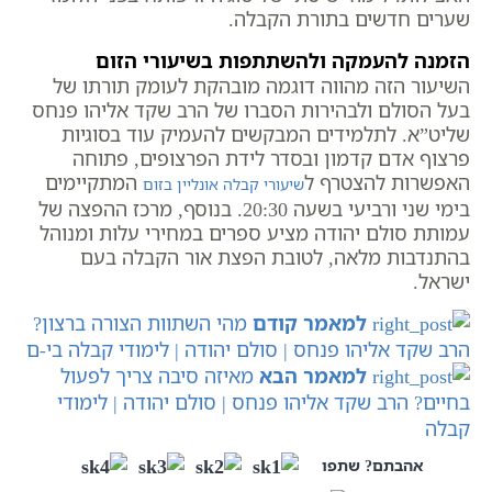
שערים חדשים בתורת הקבלה.
הזמנה להעמקה ולהשתתפות בשיעורי הזום
השיעור הזה מהווה דוגמה מובהקת לעומק תורתו של
בעל הסולם ולבהירות הסברו של הרב שקד אליהו פנחס
שליט”א. לתלמידים המבקשים להעמיק עוד בסוגיות
פרצוף אדם קדמון ובסדר לידת הפרצופים, פתוחה
האפשרות להצטרף ל
המתקיימים
שיעורי קבלה אונליין בזום
בימי שני ורביעי בשעה 20:30. בנוסף, מרכז ההפצה של
עמותת סולם יהודה מציע ספרים במחירי עלות ומנוהל
בהתנדבות מלאה, לטובת הפצת אור הקבלה בעם
ישראל.
למאמר קודם
מהי השתוות הצורה ברצון?
הרב שקד אליהו פנחס | סולם יהודה | לימודי קבלה בי-ם
למאמר הבא
מאיזה סיבה צריך לפעול
בחיים? הרב שקד אליהו פנחס | סולם יהודה | לימודי
קבלה
אהבתם? שתפו