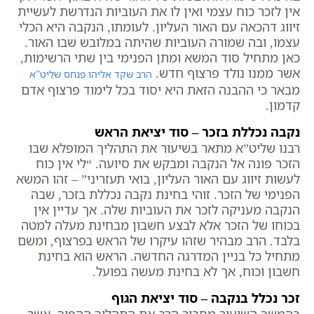
אין לזכר כוח עצמי ואין לו את העוביות הנדרשת לעשיית
זיווג דהכאה עם האור העליון. לעומתו, הנקבה היא הכלי
עצמו, ובה שמורה העוביות שהיתה במלובש שבו האור.
כאן מתחיל סוד המשא ומתן הפנימי בין שתי הרשימות,
אשר ממנו נולד פרצוף חדש.
הרב שקד אליהו פנחס שליט”א
מבאר כי ההבנה הזאת היא יסוד בכל לימוד פרצוף אדם
קדמון.
נקבה נכללת בזכר – סוד יציאת הראש
רבנו שליט”א מתאר בשיעור את התהליך המופלא שבו
הזכר פונה אל הנקבה ומבקש את סיועה. “לי אין כוח
לעשות זיווג עם האור העליון, בואי תעזריני” – זהו המשא
הפנימי של הזכר. זוהי בחינת נקבה נכללת בזכר, שבה
הנקבה מעניקה לזכר את העוביות שלה. אך עדיין אין
בכוחו של הזכר אלא לבצע חשבון מבחינת מעלה למטה
בלבד. הרב מבהיר שזהו עיקרו של הראש בפרצוף, ומשם
מתחיל כל בניין המדרגה החדשה. הראש הוא בחינת
חשבון וכוח, אך לא בחינת מעשה בפועל.
זכר נכלל בנקבה – סוד יציאת הגוף