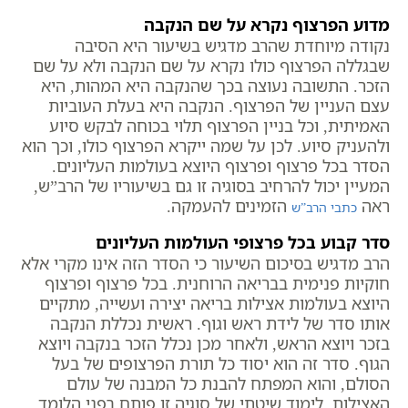
מדוע הפרצוף נקרא על שם הנקבה
נקודה מיוחדת שהרב מדגיש בשיעור היא הסיבה
שבגללה הפרצוף כולו נקרא על שם הנקבה ולא על שם
הזכר. התשובה נעוצה בכך שהנקבה היא המהות, היא
עצם העניין של הפרצוף. הנקבה היא בעלת העוביות
האמיתית, וכל בניין הפרצוף תלוי בכוחה לבקש סיוע
ולהעניק סיוע. לכן על שמה ייקרא הפרצוף כולו, וכך הוא
הסדר בכל פרצוף ופרצוף היוצא בעולמות העליונים.
המעיין יכול להרחיב בסוגיה זו גם בשיעוריו של הרב”ש,
ראה
הזמינים להעמקה.
כתבי הרב”ש
סדר קבוע בכל פרצופי העולמות העליונים
הרב מדגיש בסיכום השיעור כי הסדר הזה אינו מקרי אלא
חוקיות פנימית בבריאה הרוחנית. בכל פרצוף ופרצוף
היוצא בעולמות אצילות בריאה יצירה ועשייה, מתקיים
אותו סדר של לידת ראש וגוף. ראשית נכללת הנקבה
בזכר ויוצא הראש, ולאחר מכן נכלל הזכר בנקבה ויוצא
הגוף. סדר זה הוא יסוד כל תורת הפרצופים של בעל
הסולם, והוא המפתח להבנת כל המבנה של עולם
האצילות. לימוד שיטתי של סוגיה זו פותח בפני הלומד