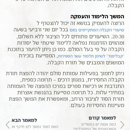
הקבלה.
המשך הלימוד והעמקה
הרוצה להעמיק בנושא זה יכול להצטרף ל
בכל יום שני ורביעי בשעה
שיעורי הקבלה המתקיימים בזום
20:30. השיעורים פתוחים לכל הציבור ללא תשלום,
ומהווים הזדמנות נפלאה ללימוד שיטתי של יסודות
הקבלה על פי בעל הסולם. כמו כן ניתן להיעזר בתוכנת
, המסייעת בזכירת
‘קבלימוד’ לשינון תלמוד עשר הספירות
המושגים והמבנים של תורת הקבלה.
ניתן לתמוך בפעילות עמותת סולם יהודה להפצת תורת
הקבלה החסידית, במגוון דרכים – תרומה כספית,
התנדבות או רכישת ספרים במרכז ההפצה של העמותה
במחירי עלות. כל תרומה מסייעת בהנגשת אוצרות
תורת הסוד לציבור הרחב, ומאפשרת את המשך הפצת
מעיינות החסידות בעולם.
למאמר קודם
למאמר הבא
כמה אמת יש במשלים
האם האור נמשך לקו תיכף או
והשרטוטים של המקובלים?