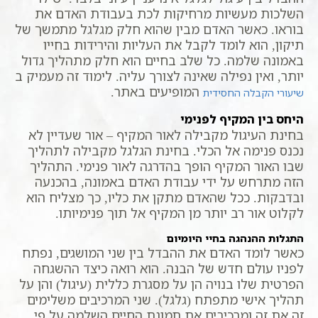
השלכות מעשיות מרחיקות לכת בעבודת האדם את
בוראו. כאשר האדם מבין שהוא חלק מגלגל מתמשך של
תיקון, הוא לומד לקבל את העליות והירידות בחייו
באמונה שלמה. כל שלב בחיים הוא חלק מתהליך גדול
יותר, ואין נפילה שאינה לצורך עליה. לימוד זה מעמיק ב
המופיעים באתר.
שיעורי הקבלה החסידית
היחס בין המקיף לפנימי
בחינת העיגול מקבילה לאור המקיף – אור שעדיין לא
נכנס פנימה אל הכלי. בחינת הגלגל מקבילה לתהליך
שבו האור המקיף הופך בהדרגה לאור פנימי. התהליך
הזה מתרחש על ידי עבודת האדם באמונה, בהכנעה
ובדבקות. ככל שהאדם מתקן את כליו, כך מצליח הוא
לקלוט אור רב יותר מן המקיף אל תוך פנימיותו.
התגלות ההנהגה בחיי היומיום
כאשר לומד האדם את ההבדל בין שני המושגים, נפתח
לפניו עולם חדש של הבנה. הוא רואה כיצד ההשגחה
הפרטית שלו בנויה הן על מסגרת כללית (עיגול) והן על
תהליך אישי מתפתח (גלגל). שני המרכיבים משלימים
זה את זה ומרכיבים את תמונת החיים השלמה על פי