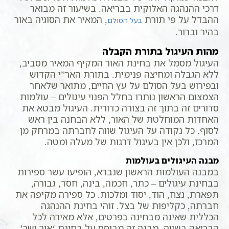
דרכי ההנהגה האלוקית בבריאה. בשיעור זה מבואר
ההבדל על פי תורת
, המאיר את הסוגיה באור
בעל הסולם
בהיר וברור.
מהות העיגול בתורת הקבלה
העיגול מסמל את בחינת האור המקיף המאיר מסביב,
ללא הגבלה ומחיצה פנימית. בתורת האר”י הקדוש
ובפירוש בעל הסולם על עץ החיים, מתואר שלאחר
הצמצום הראשון נותרו בחלל הפנוי עיגולים – עולמות
סדורים זה בתוך זה בצורה כדורית. העיגול מבטא את
האחדות המוחלטת של האור, ללא הבחנה בין ראש
לסוף. כל נקודה על העיגול שווה לחברתה במרחק מן
המרכז, ולכן אין בעיגול דרגות של מעלה ומטה.
מבנה העיגולים בעולמות
במבנה העולמות הראשון שנברא, הופיעו עשר ספירות
בבחינת עיגולים – כתר, חכמה, בינה, חסד, גבורה,
תפארת, נצח, הוד, יסוד ומלכות. כל ספירה מקיפה את
חברתה, כקליפות של בצל. זוהי בחינת ההנהגה
הכללית שאינה מבחינה בפרטים, אלא מאירה לכל
הבריאה בשווה. מבנה זה מבוסס על בחינת ‘אור ישר’