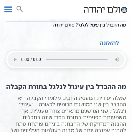
Ski
שיעורי וידאו
מושגים בקבלה
חסידות כללי
עמוד ראשי
t
מה ההבדל בין עיגול לגלגל? סולם יהודה
conten
מה ההבדל בין עיגול לגלגל? סולם יהודה
להאזנה
מה ההבדל בין עיגול לגלגל בתורת הקבלה
שאלה יסודית המעסיקה רבים מלומדי הקבלה היא
ההבדל בין שני המושגים הדומים לכאורה – ‘עיגול’
ו’גלגל’. שני המושגים מתארים צורה מעגלית, אך
משמעותם הפנימית בתורת הסוד שונה בתכלית.
ההבנה המדויקת של ההבחנה ביניהם פותחת פתח
להבנה עמוקה יותר של מבנה העולמות העליונים ושל