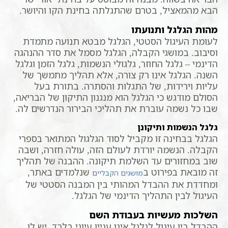
הבא מהמאציל, בטרם שהתגלתה בחינת הקו והיושר.
מהות הגלגל ותנועתו
לעומת העיגול הסטטי, הגלגל מבטא תנועה מתמדת
וסיבוב. במושגי הקבלה, הגלגל מסמל את סדר ההנהגה
הדינמי – גלגל החוזר, גלגולי הנשמות, גלגל הזמן וגלגל
השנה. הגלגל אינו רק צורה, אלא תהליך מתמשך של
עליות וירידות, של התגלות והסתרה. בתורת בעל
הסולם מודגש כי הגלגל הוא מנגנון התיקון של הבריאה,
שבו כל נשמה עוברת את תהליכי הבירור הנדרשים לה.
גלגל הנשמות ותיקונן
הגלגל בבחינה זו מקביל לסוד הגלגול המתואר בספרי
הקבלה. הנשמה יורדת לעולם הזה, עולה חזרה, ושבה
שוב במחזורים עד השלמת תיקונה. ההבנה של תהליך
זה מובאת בפירוט ב
שנלמדים באתר,
מושגים הקבליים
ומחדדת את ההבדל המהותי בין המבנה הסטטי של
העיגול לבין התהליך הדינמי של הגלגל.
השלכות מעשיות בעבודת השם
ההבדל בין עיגול לגלגל אינו עניין עיוני בלבד. יש לו