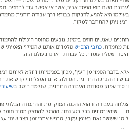
שחיי האדם בעולם הזה קצרים מאוד. ‘מה שתפסת — תפסת,
לעבודת השם הוא הפסד אדיר, אשר אי אפשר עוד להחזיר. תפי
ולמו היא להגיע לדבקות בבורא דרך עבודה רוחנית מתמדת ו
רגע ניתן להתחבר למקור.
וחניים שאנשים חווים בימינו, נובעים מחוסר היכולת להתמוד
בנות מתמדת.
כתבי הרב”ש
מלמדים אותנו שהמילוי האמיתי של 
ו היסוד שעליו עומדת כל עבודת האדם בעולם הזה.
לא בדבר הסמוי מן העין’, מכוון בפנימיותו דווקא לאותם רג
שורה הברכה הרוחנית הגדולה. אדם המצליח לקדש את הרגע
ו סוד עמוק מסודות העבודה הרוחנית, שנלמד היטב ב
שיעורי
להצלחה בעבודה זו הוא ההכנה המוקדמת וההתמדה הבלתי פו
 שיהיו זמינים בכל רגע נתון. ההרגל להחזיק תמיד חומר ל
י שעושה זאת באופן עקבי, מרגיש אחרי זמן קצר שינוי עצום