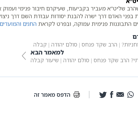
ט”א
הרב שליט”א מעביר בקביעות, שעיקרם חיבור פנימי ועמוק 
זום בימי שני ורביעי בשעה 20:30 פותחת בפני האדם דרך ישרה להבנת יסודות עבודת 
ם התבוננות פנימית עמוקה, ובפרט לקראת
החגים והמועדים 
ם
חניות? | הרב שקד פנחס | סולם יהודה | קבלה
למאמר הבא
תי? הרב שקד פנחס | סולם יהודה | שיעור קבלה
הדפס מאמר זה