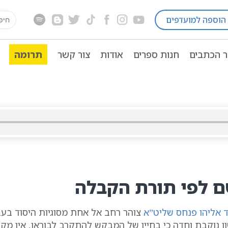
earch
הוספה למועדפים
ה כתבי אשלג
חסידות כללי
for:
ולם יהודה | שיעור קבלה
ר הכתבים
חנות ספרים
אודות
צור קשר
תרומה
 שיעור קבלה
ם לפי תורת הקבלה
 אליהו פנחס שליט”א
צוהר רחב אל אחת מסוגיות היסוד בעבו
 נוקבת וחדה כי בחייו של המבקש להתקרב לבוראו, אין מקום 