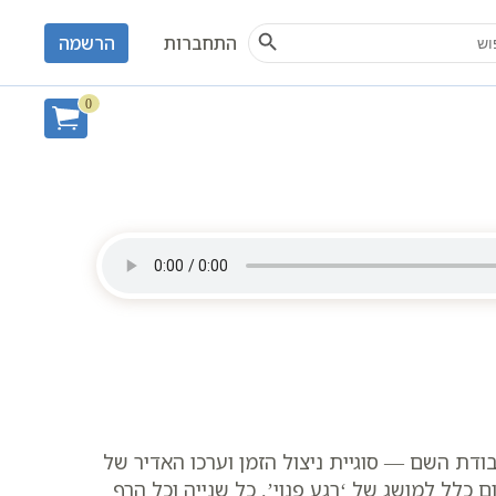
Search Button
S
התחברות
הרשמה
0
דת השם — סוגיית ניצול הזמן וערכו האדיר של
כלל למושג של ‘רגע פנוי’. כל שנייה וכל הרף