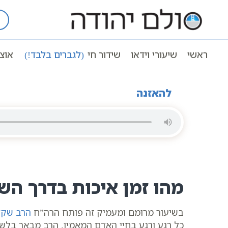
Ski
t
עמוד ראשי
שיעורי וידאו
שיעורי קבל
conten
מהו זמן איכות בדרך השם? הרב שקד פנחס | ס
ראשי
שיעורי וידאו
שידור חי
(לגברים בלבד!)
אוצ
מהו זמן איכות בדרך השם? הרב שקד פנחס | סולם יהודה |
להאזנה
מהו זמן איכות בדרך הש
בשיעור מרומם ומעמיק זה פותח הרה”ח
הרב שקד
כל רגע ורגע בחיי האדם המאמין. הרב מבאר בלשון