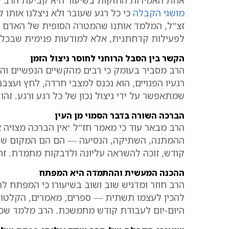
אחת האמירות החזקות בשיעור היא קביעת הרב 
מושגי הקבלה
כי כל רגע שעובר ולא ניצלנו אותו 
זצ”ל, המלמד אותנו שהמטרה הסופית של האדם בע
לפעילות קדחתנית, אלא למודעות פנימית שבכל 
הקשר בין הסבל הרוחני לחוסר ניצול הזמן
הרב מסביר בעומק כי רבים מהקשיים הנפשיים והר
רגעיו הפנויים, הוא נכנס למצבי חרדה, לחץ ועצ
שמתאפשר על ידי ניצול נכון של כל רגע ורגע. זה
הברכה השורה בדבר הסמוי מן העין
הרב מבאר עוד כי מאמר חז”ל ‘אין הברכה מצויה א
ההמתנה, השתיקה, הנסיעה — הם הם המקום שבו 
קודש, זוכה להשראה עליונה ולדבקות מתמדת. זה
ההכנה המעשית וההתמדה היא המפתח
הרב חוזר ומדגיש שוב ושוב בשיעורו כי המפתח 
להכין לעצמו תשתית — ספרים, מאמרים, הקלטות —
היום-יום לעבודת קודש מתמשכת. הרב מלמד שכל מ