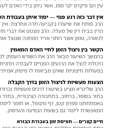
עין הם פיקדון יקר מפז, אשר ניתן בידי האדם לע
אין דבר כזה רגע פנוי — יסוד איתן בעבודת ה
הרב פותח את שיעורו בקביעה חדה ונחרצת: אין ד
הדין בבית דין של מעלה. הרב מצטט את דברי חז”ל
לכאורה, טמון אוצר רוחני אדיר המחכה שננצל אות
הקשר בין ניצול הזמן לחיי האדם המאמין
בהמשך השיעור מבאר הרב את השורש העמוק לכך ש
היכולת לנצל את הרגעים הפנויים לעבודה רוחנית 
בפעולות חיצוניות שאינן מביאות לו סיפוק אמיתי
הצעות מעשיות לניצול הזמן בדרך הקבלה
הרב שליט”א מציע בשיעורו דרכים מעשיות וברורות
בתור בסופר, ברחוב, בתחבורה הציבורית, בחדר 
באמתחתנו ספרון קטן, דף מקופל, או חומר לימוד 
המאפשרת לימוד גם בשעות הנסיעה והעיסוק.
חיים קצרים — תפיסת זמן בעבודת הבורא